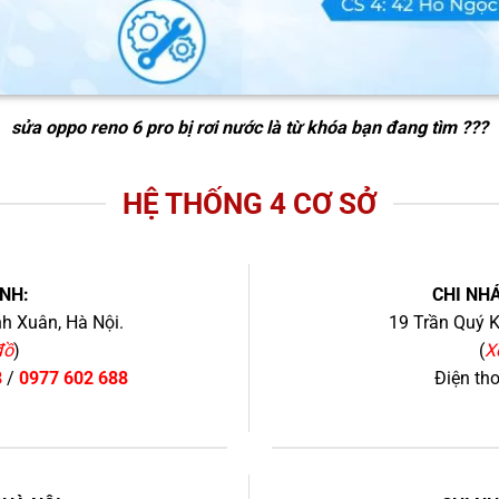
sửa oppo reno 6 pro bị rơi nước
là từ khóa bạn đang tìm ???
HỆ THỐNG 4 CƠ SỞ
NH:
CHI NHÁ
h Xuân, Hà Nội.
19 Trần Quý K
đồ
)
(
X
8
/
0977 602 688
Điện th
+