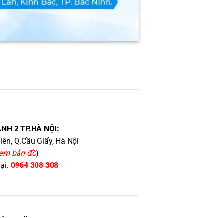
NH 2 TP.HÀ NỘI:
iên, Q.Cầu Giấy, Hà Nội
em bản đồ
)
oại:
0964 308 308