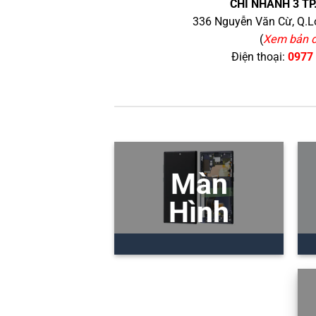
CHI NHÁNH 3 TP
336 Nguyễn Văn Cừ, Q.Lo
(
Xem bản 
Điện thoại:
0977
Màn
Hình