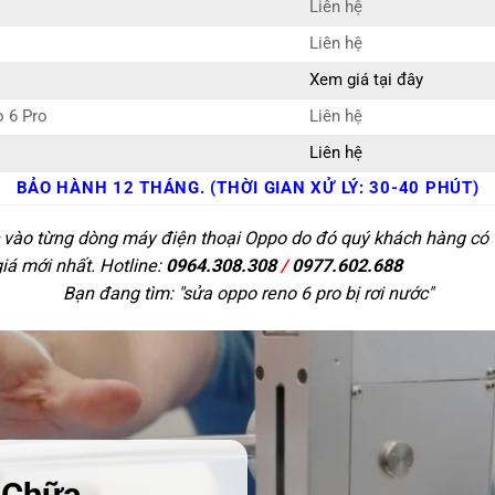
Liên hệ
Liên hệ
Xem giá tại đây
o 6 Pro
Liên hệ
Liên hệ
BẢO HÀNH 12 THÁNG. (THỜI GIAN XỬ LÝ: 30-40 PHÚT)
c vào từng dòng máy điện thoại Oppo do đó quý khách hàng có t
giá mới nhất. Hotline:
0964.308.308
/
0977.602.688
Bạn đang tìm: "
sửa oppo reno 6 pro bị rơi nước
"