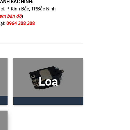
HÁNH BẮC NINH:
i, P. Kinh Bắc, TP.Bắc Ninh
em bản đồ
)
oại:
0964 308 308
Loa