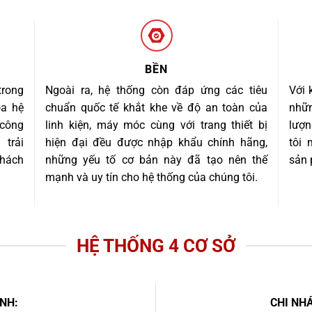
BỀN
trong
Ngoài ra, hệ thống còn đáp ứng các tiêu
Với 
óa hệ
chuẩn quốc tế khắt khe về độ an toàn của
nhữn
 công
linh kiện, máy móc cùng với trang thiết bị
lượn
trải
hiện đại đều được nhập khẩu chính hãng,
tôi
khách
những yếu tố cơ bản này đã tạo nên thế
sản 
mạnh và uy tín cho hệ thống của chúng tôi.
HỆ THỐNG 4 CƠ SỞ
NH:
CHI NHÁ