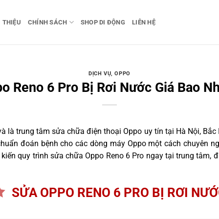
I THIỆU
CHÍNH SÁCH
SHOP DI ĐỘNG
LIÊN HỆ
DỊCH VỤ
,
OPPO
o Reno 6 Pro Bị Rơi Nước Giá Bao Nh
 là trung tâm sửa chữa điện thoại Oppo uy tín tại Hà Nội, Bắc
h chuẩn đoán bệnh cho các dòng máy Oppo một cách chuyên ngh
iến quy trình sửa chữa Oppo Reno 6 Pro ngay tại trung tâm, đ
SỬA OPPO RENO 6 PRO BỊ RƠI NƯ