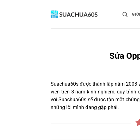
Bỏ
qua
GIỚ
nội
dung
Sửa Opp
Suachua60s
được thành lập năm 2003 và
viên trên 8 năm kinh nghiệm, quy trìn
với Suachua60s sẽ được tận mắt chứng k
những lỗi mình đang gặp phải.