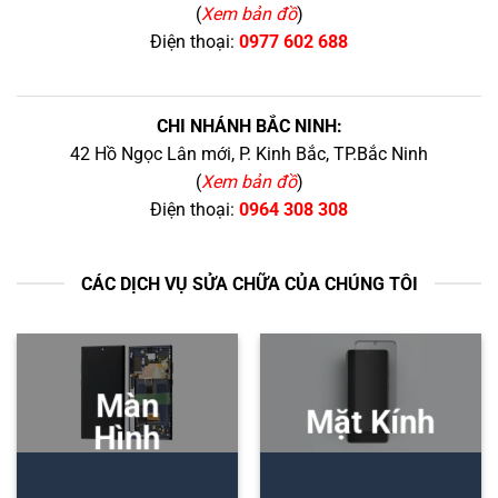
(
Xem bản đồ
)
Điện thoại:
0977 602 688
CHI NHÁNH BẮC NINH:
42 Hồ Ngọc Lân mới, P. Kinh Bắc, TP.Bắc Ninh
(
Xem bản đồ
)
Điện thoại:
0964 308 308
CÁC DỊCH VỤ SỬA CHỮA CỦA CHÚNG TÔI
Màn
Mặt Kính
Hình