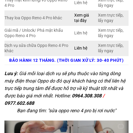
Thay mặt kính lưng/vỏ Oppo Reno
Xem trực tiếp,
Liên hệ
4 Pro
lấy ngay
Xem giá
Xem trực tiếp,
Thay loa Oppo Reno 4 Pro khác
tại đây
lấy ngay
Giải mã / Unlock/ Phá mật khẩu
Xem trực tiếp,
Liên hệ
Oppo Reno 4 Pro
lấy ngay
Dịch vụ sửa chữa Oppo Reno 4 Pro
Xem trực tiếp,
Liên hệ
khác
lấy ngay
BẢO HÀNH 12 THÁNG. (THỜI GIAN XỬ LÝ: 30-40 PHÚT)
Lưu ý:
Giá mỗi loại dịch vụ sẽ phụ thuộc vào từng dòng
máy điện thoại Oppo do đó quý khách hàng có thể liên hệ
trực tiếp trung tâm để được hỗ trợ về kỹ thuật tốt nhất và
được báo giá mới nhất. Hotline:
0964.308.308
/
0977.602.688
Bạn đang tìm: "
sửa oppo reno 4 pro bị rơi nước
"