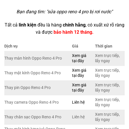
Bạn đang tìm: "
sửa oppo reno 4 pro bị rơi nước
"
Tất cả
linh kiện
đều là hàng
chính hãng
, có xuất xứ rõ ràng
và được
bảo hành 12 tháng.
Dịch vụ
Giá
Thời gian
Xem giá
Xem trực tiếp,
Thay màn hình Oppo Reno 4 Pro
tại đây
lấy ngay
Xem giá
Xem trực tiếp,
Thay mặt kính Oppo Reno 4 Pro
tại đây
lấy ngay
Xem giá
Xem trực tiếp,
Thay pin Oppo Reno 4 Pro
tại đây
lấy ngay
Xem trực tiếp,
Thay camera Oppo Reno 4 Pro
Liên hệ
lấy ngay
Xem trực tiếp,
Thay chân sạc Oppo Reno 4 Pro
Liên hệ
lấy ngay