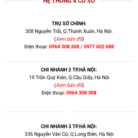
HỆ THỐNG 4 CƠ SỞ
TRỤ SỞ CHÍNH:
308 Nguyễn Trãi, Q.Thanh Xuân, Hà Nội.
(
Xem bản đồ
)
Điện thoại:
0964 308 308
/
0977 602 688
CHI NHÁNH 2 TP.HÀ NỘI:
19 Trần Quý Kiên, Q.Cầu Giấy, Hà Nội
(
Xem bản đồ
)
Điện thoại:
0964 308 308
+
CHI NHÁNH 3 TP.HÀ NỘI:
336 Nguyễn Văn Cừ, Q.Long Biên, Hà Nội