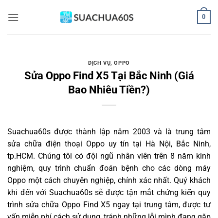
Bỏ
0
qua
nội
dung
DỊCH VỤ
,
OPPO
Sửa Oppo Find X5 Tại Bắc Ninh (Giá
Bao Nhiêu Tiền?)
Suachua60s
được thành lập năm 2003 và là trung tâm
sửa chữa điện thoại Oppo uy tín tại Hà Nội, Bắc Ninh,
tp.HCM. Chúng tôi có đội ngũ nhân viên trên 8 năm kinh
nghiệm, quy trình chuẩn đoán bệnh cho các dòng máy
Oppo một cách chuyên nghiệp, chính xác nhất. Quý khách
khi đến với Suachua60s sẽ được tận mắt chứng kiến quy
trình sửa chữa Oppo Find X5 ngay tại trung tâm, được tư
vấn miễn phí cách sử dụng, tránh những lỗi mình đang gặp