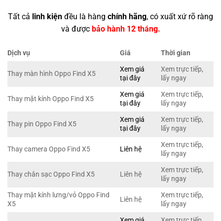
Tất cả
linh kiện
đều là hàng
chính hãng
, có xuất xứ rõ ràng
và được
bảo hành 12 tháng.
Dịch vụ
Giá
Thời gian
Xem giá
Xem trực tiếp,
Thay màn hình Oppo Find X5
tại đây
lấy ngay
Xem giá
Xem trực tiếp,
Thay mặt kính Oppo Find X5
tại đây
lấy ngay
Xem giá
Xem trực tiếp,
Thay pin Oppo Find X5
tại đây
lấy ngay
Xem trực tiếp,
Thay camera Oppo Find X5
Liên hệ
lấy ngay
Xem trực tiếp,
Thay chân sạc Oppo Find X5
Liên hệ
lấy ngay
Thay mặt kính lưng/vỏ Oppo Find
Xem trực tiếp,
Liên hệ
X5
lấy ngay
Xem giá
Xem trực tiếp,