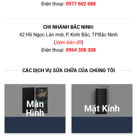
Điện thoại:
0977 602 688
CHI NHÁNH BẮC NINH:
42 Hồ Ngọc Lân mới, P. Kinh Bắc, TP.Bắc Ninh
(
Xem bản đồ
)
Điện thoại:
0964 308 308
CÁC DỊCH VỤ SỬA CHỮA CỦA CHÚNG TÔI
Màn
Mặt Kính
Hình