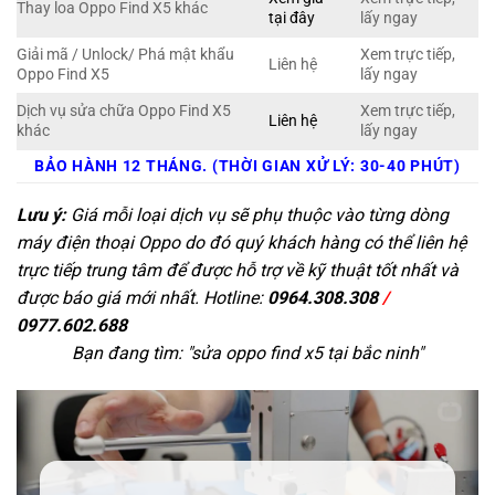
Thay loa Oppo Find X5 khác
tại đây
lấy ngay
Giải mã / Unlock/ Phá mật khẩu
Xem trực tiếp,
Liên hệ
Oppo Find X5
lấy ngay
Dịch vụ sửa chữa Oppo Find X5
Xem trực tiếp,
Liên hệ
khác
lấy ngay
BẢO HÀNH 12 THÁNG. (THỜI GIAN XỬ LÝ: 30-40 PHÚT)
Lưu ý:
Giá mỗi loại dịch vụ sẽ phụ thuộc vào từng dòng
máy điện thoại Oppo do đó quý khách hàng có thể liên hệ
trực tiếp trung tâm để được hỗ trợ về kỹ thuật tốt nhất và
được báo giá mới nhất. Hotline:
0964.308.308
/
0977.602.688
Bạn đang tìm: "
sửa oppo find x5 tại bắc ninh
"