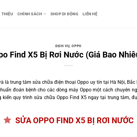
I THIỆU
CHÍNH SÁCH
SHOP DI ĐỘNG
LIÊN HỆ
DỊCH VỤ
,
OPPO
o Find X5 Bị Rơi Nước (Giá Bao Nhiê
 là trung tâm sửa chữa điện thoại Oppo uy tín tại Hà Nội, Bắc
h chuẩn đoán bệnh cho các dòng máy Oppo một cách chuyên ngh
kiến quy trình sửa chữa Oppo Find X5 ngay tại trung tâm, đư
SỬA OPPO FIND X5 BỊ RƠI NƯỚC