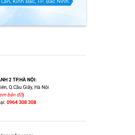
NH 2 TP.HÀ NỘI:
iên, Q.Cầu Giấy, Hà Nội
em bản đồ
)
oại:
0964 308 308