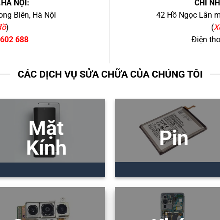
.HÀ NỘI:
CHI N
ng Biên, Hà Nội
42 Hồ Ngọc Lân mớ
đồ
)
(
X
 602 688
Điện th
CÁC DỊCH VỤ SỬA CHỮA CỦA CHÚNG TÔI
Mặt
Pin
Kính