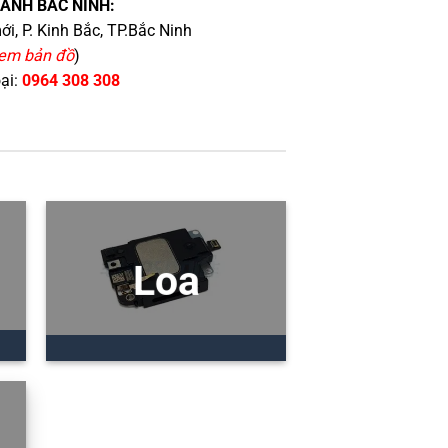
HÁNH BẮC NINH:
i, P. Kinh Bắc, TP.Bắc Ninh
em bản đồ
)
oại:
0964 308 308
Loa