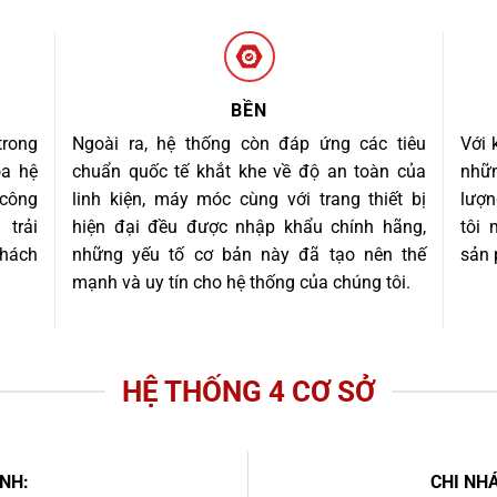
BỀN
trong
Ngoài ra, hệ thống còn đáp ứng các tiêu
Với 
óa hệ
chuẩn quốc tế khắt khe về độ an toàn của
nhữn
 công
linh kiện, máy móc cùng với trang thiết bị
lượn
trải
hiện đại đều được nhập khẩu chính hãng,
tôi
khách
những yếu tố cơ bản này đã tạo nên thế
sản 
mạnh và uy tín cho hệ thống của chúng tôi.
HỆ THỐNG 4 CƠ SỞ
NH:
CHI NHÁ