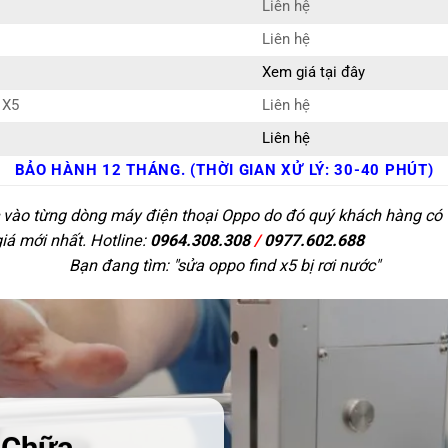
Liên hệ
Liên hệ
Xem giá tại đây
 X5
Liên hệ
Liên hệ
BẢO HÀNH 12 THÁNG. (THỜI GIAN XỬ LÝ: 30-40 PHÚT)
c vào từng dòng máy điện thoại Oppo do đó quý khách hàng có t
giá mới nhất. Hotline:
0964.308.308
/
0977.602.688
Bạn đang tìm: "
sửa oppo find x5 bị rơi nước
"