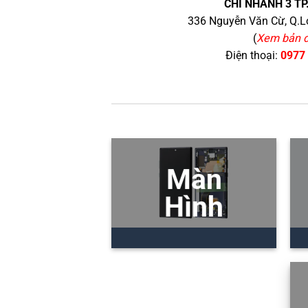
CHI NHÁNH 3 TP
336 Nguyễn Văn Cừ, Q.Lo
(
Xem bản 
Điện thoại:
0977
Màn
Hình