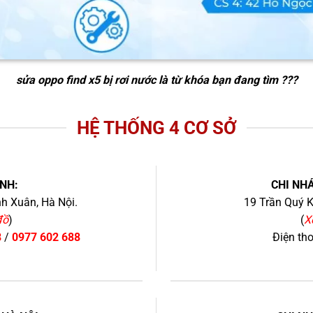
sửa oppo find x5 bị rơi nước
là từ khóa bạn đang tìm ???
HỆ THỐNG 4 CƠ SỞ
NH:
CHI NHÁ
h Xuân, Hà Nội.
19 Trần Quý K
đồ
)
(
X
8
/
0977 602 688
Điện th
+