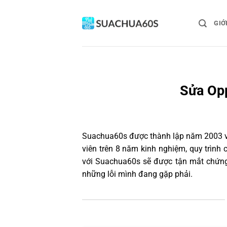
Bỏ
qua
GIỚ
nội
dung
Sửa Opp
Suachua60s
được thành lập năm 2003 và
viên trên 8 năm kinh nghiệm, quy trìn
với Suachua60s sẽ được tận mắt chứng 
những lỗi mình đang gặp phải.