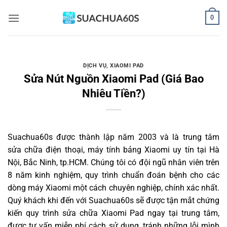
Bỏ
0
qua
nội
dung
DỊCH VỤ
,
XIAOMI PAD
Sửa Nút Nguồn Xiaomi Pad (Giá Bao
Nhiêu Tiền?)
Suachua60s
được thành lập năm 2003 và là trung tâm
sửa chữa điện thoại, máy tính bảng Xiaomi uy tín tại Hà
Nội, Bắc Ninh, tp.HCM. Chúng tôi có đội ngũ nhân viên trên
8 năm kinh nghiệm, quy trình chuẩn đoán bệnh cho các
dòng máy Xiaomi một cách chuyên nghiệp, chính xác nhất.
Quý khách khi đến với Suachua60s sẽ được tận mắt chứng
kiến quy trình sửa chữa Xiaomi Pad ngay tại trung tâm,
được tư vấn miễn phí cách sử dụng, tránh những lỗi mình