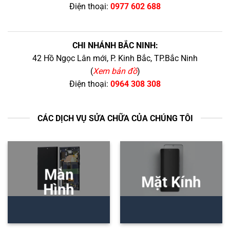
Điện thoại:
0977 602 688
CHI NHÁNH BẮC NINH:
42 Hồ Ngọc Lân mới, P. Kinh Bắc, TP.Bắc Ninh
(
Xem bản đồ
)
Điện thoại:
0964 308 308
CÁC DỊCH VỤ SỬA CHỮA CỦA CHÚNG TÔI
Màn
Mặt Kính
Hình