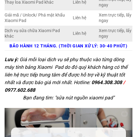
Thay loa Xiaomi Pad khác
Liên hệ
ngay
Giải mã / Unlock/ Phá mật khẩu
Xem trực tiếp, lấy
Liên hệ
Xiaomi Pad
ngay
Dịch vụ sửa chữa Xiaomi Pad
Xem trực tiếp, lấy
Liên hệ
khác
ngay
BẢO HÀNH 12 THÁNG. (THỜI GIAN XỬ LÝ: 30-40 PHÚT)
Lưu ý:
Giá mỗi loại dịch vụ sẽ phụ thuộc vào từng dòng
máy tính bảng Xiaomi Pad do đó quý khách hàng có thể
liên hệ trực tiếp trung tâm để được hỗ trợ về kỹ thuật tốt
nhất và được báo giá mới nhất. Hotline:
0964.308.308
/
0977.602.688
Bạn đang tìm: "
sửa nút nguồn xiaomi pad
"