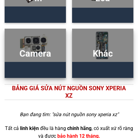
Camera
Khác
BẢNG GIÁ SỬA NÚT NGUỒN SONY XPERIA
XZ
Bạn đang tìm: "
sửa nút nguồn sony xperia xz
"
Tất cả
linh kiện
đều là hàng
chính hãng
, có xuất xứ rõ ràng
và được
bảo hành 12 tháng.