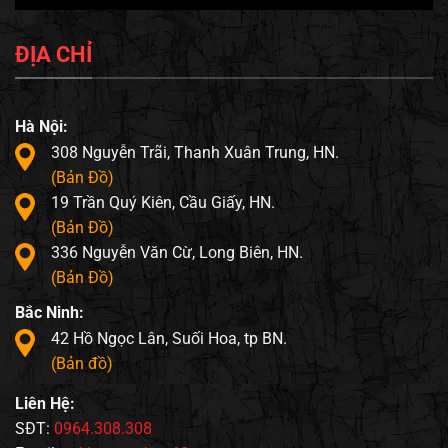
ĐỊA CHỈ
Hà Nội:
308 Nguyễn Trãi, Thanh Xuân Trung, HN.
(Bản Đồ)
19 Trần Quý Kiên, Cầu Giấy, HN.
(Bản Đồ)
336 Nguyễn Văn Cừ, Long Biên, HN.
(Bản Đồ)
Bắc Ninh:
42 Hồ Ngọc Lân, Suối Hoa, tp BN.
(Bản đồ)
Liên Hệ:
SĐT:
0964.308.308