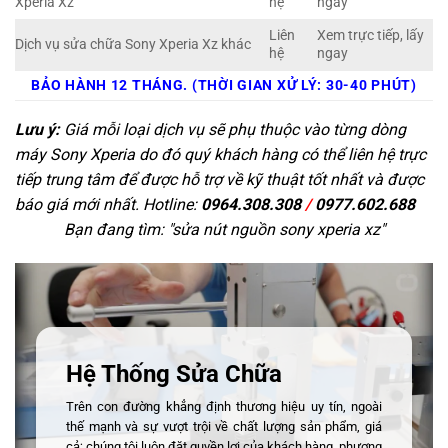
Xperia Xz
hệ
ngay
Liên
Xem trực tiếp, lấy
Dịch vụ sửa chữa Sony Xperia Xz khác
hệ
ngay
BẢO HÀNH 12 THÁNG. (THỜI GIAN XỬ LÝ: 30-40 PHÚT)
Lưu ý:
Giá mỗi loại dịch vụ sẽ phụ thuộc vào từng dòng
máy Sony Xperia do đó quý khách hàng có thể liên hệ trực
tiếp trung tâm để được hỗ trợ về kỹ thuật tốt nhất và được
báo giá mới nhất. Hotline:
0964.308.308
/
0977.602.688
Bạn đang tìm: "
sửa nút nguồn sony xperia xz
"
Hệ Thống Sửa Chữa
Trên con đường khẳng định thương hiệu uy tín, ngoài
thế mạnh và sự vượt trội về chất lượng sản phẩm, giá
cả; chúng tôi luôn đặt quyền lợi của khách hàng, phương