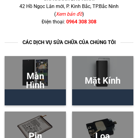
42 Hồ Ngọc Lân mới, P. Kinh Bắc, TP.Bắc Ninh
(
Xem bản đồ
)
Điện thoại:
0964 308 308
CÁC DỊCH VỤ SỬA CHỮA CỦA CHÚNG TÔI
Màn
Mặt Kính
Hình
Pin
Loa