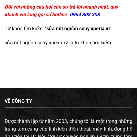
Đối với những câu hỏi cần sự trả lời nhanh nhất, quý
khách vui lòng gọi số hotline:
0964 308 308
Từ khóa tìm kiếm: "
sửa nút nguồn sony xperia xz
"
sửa nút nguồn sony xperia xz
là từ khóa tìm kiếm
VỀ CÔNG TY
Được thành lập từ năm 2003, chúng tôi là một trong những
trung tâm cung cấp linh kiện điện thoại, máy tính, đông hồ
đầu tiên tại Hà Nội. Với sự chuyên nghiệp, uy tín, trung tâm