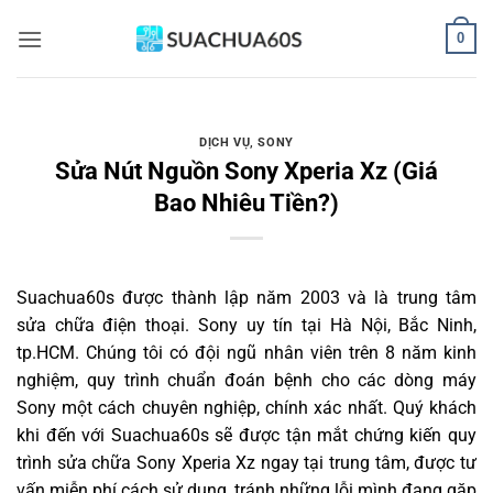
Bỏ
0
qua
nội
dung
DỊCH VỤ
,
SONY
Sửa Nút Nguồn Sony Xperia Xz (Giá
Bao Nhiêu Tiền?)
Suachua60s
được thành lập năm 2003 và là trung tâm
sửa chữa điện thoại. Sony uy tín tại Hà Nội, Bắc Ninh,
tp.HCM. Chúng tôi có đội ngũ nhân viên trên 8 năm kinh
nghiệm, quy trình chuẩn đoán bệnh cho các dòng máy
Sony một cách chuyên nghiệp, chính xác nhất. Quý khách
khi đến với Suachua60s sẽ được tận mắt chứng kiến quy
trình sửa chữa Sony Xperia Xz ngay tại trung tâm, được tư
vấn miễn phí cách sử dụng, tránh những lỗi mình đang gặp