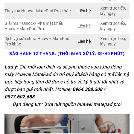
Xem trực tiếp,
Thay loa Huawei MatePad Pro khác
Liên hệ
lấy ngay
Giải mã / Unlock/ Phá mật khẩu
Xem trực tiếp,
Liên hệ
Huawei MatePad Pro
lấy ngay
Dịch vụ sửa chữa Huawei MatePad
Xem trực tiếp,
Liên hệ
Pro khác
lấy ngay
BẢO HÀNH 12 THÁNG. (THỜI GIAN XỬ LÝ: 30-40 PHÚT)
Lưu ý:
Giá mỗi loại dịch vụ sẽ phụ thuộc vào từng dòng
máy Huawei MatePad do đó quý khách hàng có thể liên hệ
trực tiếp trung tâm để được hỗ trợ về kỹ thuật tốt nhất và
được báo giá mới nhất. Hotline:
0964.308.308
/
0977.602.688
Bạn đang tìm: "
sửa nút nguồn huawei matepad pro
"