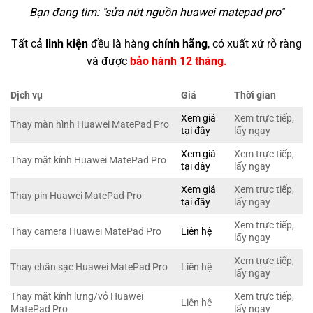
Bạn đang tìm: "
sửa nút nguồn huawei matepad pro
"
Tất cả
linh kiện
đều là hàng
chính hãng
, có xuất xứ rõ ràng
và được
bảo hành 12 tháng.
Dịch vụ
Giá
Thời gian
Xem giá
Xem trực tiếp,
Thay màn hình Huawei MatePad Pro
tại đây
lấy ngay
Xem giá
Xem trực tiếp,
Thay mặt kính Huawei MatePad Pro
tại đây
lấy ngay
Xem giá
Xem trực tiếp,
Thay pin Huawei MatePad Pro
tại đây
lấy ngay
Xem trực tiếp,
Thay camera Huawei MatePad Pro
Liên hệ
lấy ngay
Xem trực tiếp,
Thay chân sạc Huawei MatePad Pro
Liên hệ
lấy ngay
Thay mặt kính lưng/vỏ Huawei
Xem trực tiếp,
Liên hệ
MatePad Pro
lấy ngay