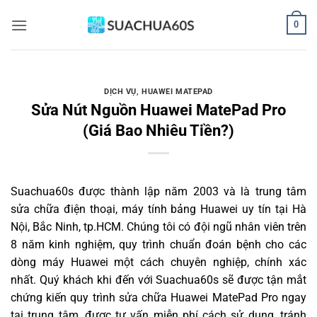
Bỏ
0
qua
nội
dung
DỊCH VỤ
,
HUAWEI MATEPAD
Sửa Nút Nguồn Huawei MatePad Pro
(Giá Bao Nhiêu Tiền?)
Suachua60s
được thành lập năm 2003 và là trung tâm
sửa chữa điện thoại, máy tính bảng Huawei uy tín tại Hà
Nội, Bắc Ninh, tp.HCM. Chúng tôi có đội ngũ nhân viên trên
8 năm kinh nghiệm, quy trình chuẩn đoán bệnh cho các
dòng máy Huawei một cách chuyên nghiệp, chính xác
nhất. Quý khách khi đến với Suachua60s sẽ được tận mắt
chứng kiến quy trình sửa chữa Huawei MatePad Pro ngay
tại trung tâm, được tư vấn miễn phí cách sử dụng, tránh