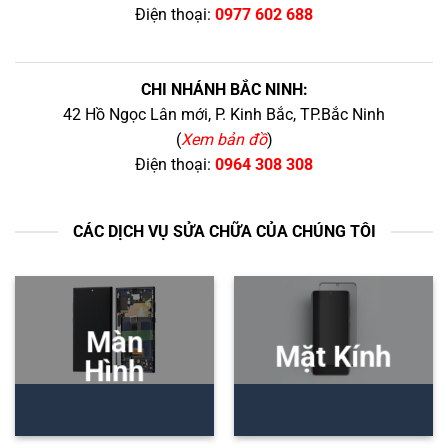
Điện thoại:
0977 602 688
CHI NHÁNH BẮC NINH:
42 Hồ Ngọc Lân mới, P. Kinh Bắc, TP.Bắc Ninh
(
Xem bản đồ
)
Điện thoại:
0964 308 308
CÁC DỊCH VỤ SỬA CHỮA CỦA CHÚNG TÔI
Màn
Mặt Kính
Hình