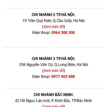
CHI NHÁNH 2 TP.HÀ NỘI:
19 Trần Quý Kiên, Q.Cầu Giấy, Hà Nội
(
Xem bản đồ
)
Điện thoại:
0964 308 308
+
CHI NHÁNH 3 TP.HÀ NỘI:
336 Nguyễn Văn Cừ, Q.Long Biên, Hà Nội
(
Xem bản đồ
)
Điện thoại:
0977 602 688
CHI NHÁNH BẮC NINH:
42 Hồ Ngọc Lân mới, P. Kinh Bắc, TP.Bắc Ninh
(
Xem bản đồ
)