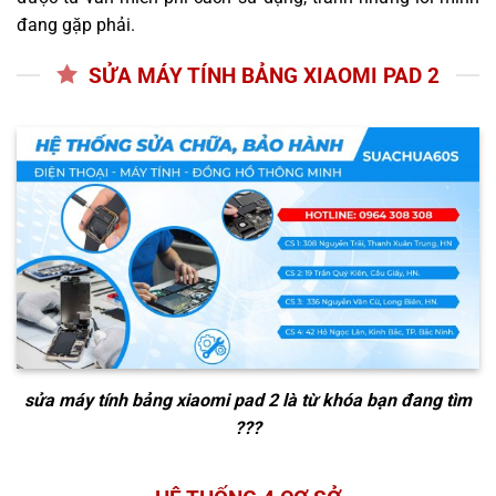
đang gặp phải.
SỬA MÁY TÍNH BẢNG XIAOMI PAD 2
sửa máy tính bảng xiaomi pad 2
là từ khóa bạn đang tìm
???