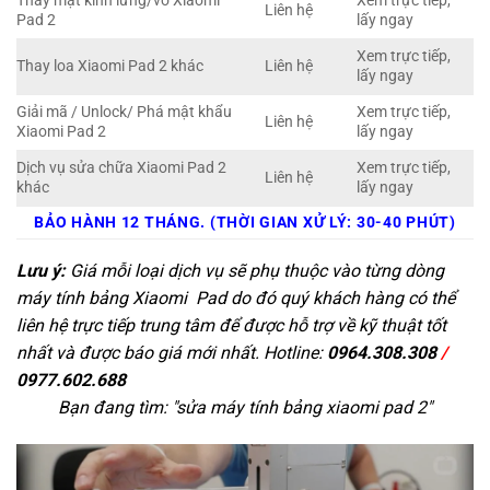
Thay mặt kính lưng/vỏ Xiaomi
Xem trực tiếp,
Liên hệ
Pad 2
lấy ngay
Xem trực tiếp,
Thay loa Xiaomi Pad 2 khác
Liên hệ
lấy ngay
Giải mã / Unlock/ Phá mật khẩu
Xem trực tiếp,
Liên hệ
Xiaomi Pad 2
lấy ngay
Dịch vụ sửa chữa Xiaomi Pad 2
Xem trực tiếp,
Liên hệ
khác
lấy ngay
BẢO HÀNH 12 THÁNG. (THỜI GIAN XỬ LÝ: 30-40 PHÚT)
Lưu ý:
Giá mỗi loại dịch vụ sẽ phụ thuộc vào từng dòng
máy tính bảng Xiaomi Pad do đó quý khách hàng có thể
liên hệ trực tiếp trung tâm để được hỗ trợ về kỹ thuật tốt
nhất và được báo giá mới nhất. Hotline:
0964.308.308
/
0977.602.688
Bạn đang tìm: "
sửa máy tính bảng xiaomi pad 2
"