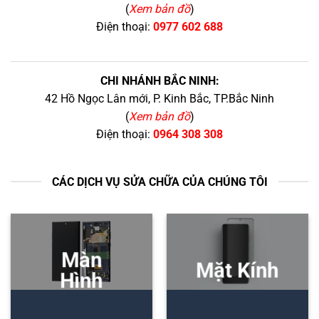
(
Xem bản đồ
)
Điện thoại:
0977 602 688
CHI NHÁNH BẮC NINH:
42 Hồ Ngọc Lân mới, P. Kinh Bắc, TP.Bắc Ninh
(
Xem bản đồ
)
Điện thoại:
0964 308 308
CÁC DỊCH VỤ SỬA CHỮA CỦA CHÚNG TÔI
Màn
Mặt Kính
Hình