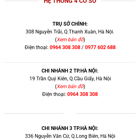
HỆ THỐNG 4 CƠ SỞ
TRỤ SỞ CHÍNH:
308 Nguyễn Trãi, Q.Thanh Xuân, Hà Nội.
(
Xem bản đồ
)
Điện thoại:
0964 308 308
/
0977 602 688
CHI NHÁNH 2 TP.HÀ NỘI:
19 Trần Quý Kiên, Q.Cầu Giấy, Hà Nội
(
Xem bản đồ
)
Điện thoại:
0964 308 308
+
CHI NHÁNH 3 TP.HÀ NỘI:
336 Nguyễn Văn Cừ, Q.Long Biên, Hà Nội