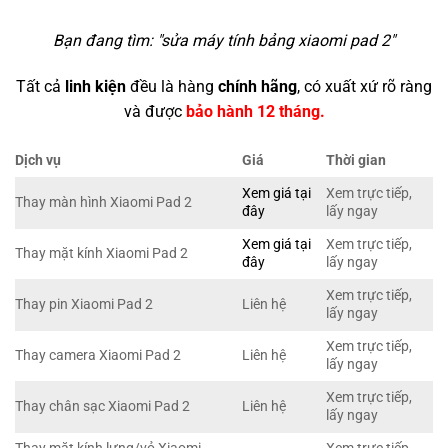
Bạn đang tìm: "
sửa máy tính bảng xiaomi pad 2
"
Tất cả
linh kiện
đều là hàng
chính hãng
, có xuất xứ rõ ràng
và được
bảo hành 12 tháng.
Dịch vụ
Giá
Thời gian
Xem giá tại
Xem trực tiếp,
Thay màn hình Xiaomi Pad 2
đây
lấy ngay
Xem giá tại
Xem trực tiếp,
Thay mặt kính Xiaomi Pad 2
đây
lấy ngay
Xem trực tiếp,
Thay pin Xiaomi Pad 2
Liên hệ
lấy ngay
Xem trực tiếp,
Thay camera Xiaomi Pad 2
Liên hệ
lấy ngay
Xem trực tiếp,
Thay chân sạc Xiaomi Pad 2
Liên hệ
lấy ngay