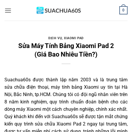
Bỏ
0
qua
nội
dung
DỊCH VỤ
,
XIAOMI PAD
Sửa Máy Tính Bảng Xiaomi Pad 2
(Giá Bao Nhiêu Tiền?)
Suachua60s
được thành lập năm 2003 và là trung tâm
sửa chữa điện thoại, máy tính bảng Xiaomi uy tín tại Hà
Nội, Bắc Ninh, tp.HCM. Chúng tôi có đội ngũ nhân viên trên
8 năm kinh nghiệm, quy trình chuẩn đoán bệnh cho các
dòng máy Xiaomi một cách chuyên nghiệp, chính xác nhất.
Quý khách khi đến với Suachua60s sẽ được tận mắt chứng
kiến quy trình sửa chữa Xiaomi Pad 2 ngay tại trung tâm,
được tư vấn miễn phí cách sử dụng, tránh những lỗi mình