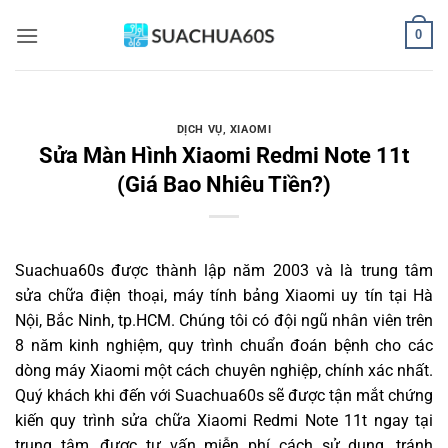
Bỏ
0
qua
nội
dung
DỊCH VỤ
,
XIAOMI
Sửa Màn Hình Xiaomi Redmi Note 11t
(Giá Bao Nhiêu Tiền?)
Suachua60s
được thành lập năm 2003 và là trung tâm
sửa chữa điện thoại, máy tính bảng Xiaomi uy tín tại Hà
Nội, Bắc Ninh, tp.HCM. Chúng tôi có đội ngũ nhân viên trên
8 năm kinh nghiệm, quy trình chuẩn đoán bệnh cho các
dòng máy Xiaomi một cách chuyên nghiệp, chính xác nhất.
Quý khách khi đến với Suachua60s sẽ được tận mắt chứng
kiến quy trình sửa chữa Xiaomi Redmi Note 11t ngay tại
trung tâm, được tư vấn miễn phí cách sử dụng, tránh