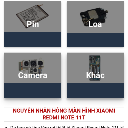
Pin
Loa
Camera
Khác
NGUYÊN NHÂN HỎNG MÀN HÌNH XIAOMI
REDMI NOTE 11T
Do bạn vô tình làm rơi thiết bị Xiaomi Redmi Note 11t từ