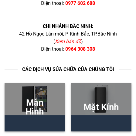
Điện thoại:
0977 602 688
CHI NHÁNH BẮC NINH:
42 Hồ Ngọc Lân mới, P. Kinh Bắc, TP.Bắc Ninh
(
Xem bản đồ
)
Điện thoại:
0964 308 308
CÁC DỊCH VỤ SỬA CHỮA CỦA CHÚNG TÔI
Màn
Mặt Kính
Hình