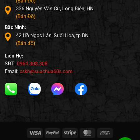
(Bản Đồ)
336 Nguyễn Văn Cừ, Long Biên, HN.
(Bản Đồ)
Bắc Ninh:
42 Hồ Ngọc Lân, Suối Hoa, tp BN.
(Bản đồ)
Liên Hệ:
SĐT:
0964.308.308
Email:
cskh@suachua60s.com
Visa
PayPal
Stripe
MasterCard
Cash
On