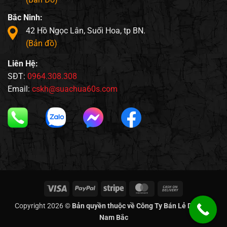
Bắc Ninh:
42 Hồ Ngọc Lân, Suối Hoa, tp BN.
(Bản đồ)
Liên Hệ:
SĐT:
0964.308.308
Email:
cskh@suachua60s.com
Visa
PayPal
Stripe
MasterCard
Cash
On
Copyright 2026 ©
Bản quyền thuộc về Công Ty Bán Lẻ Di Động
Delivery
Nam Bắc