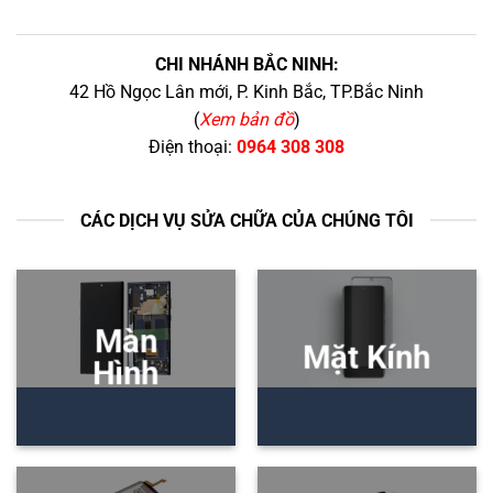
CHI NHÁNH BẮC NINH:
42 Hồ Ngọc Lân mới, P. Kinh Bắc, TP.Bắc Ninh
(
Xem bản đồ
)
Điện thoại:
0964 308 308
CÁC DỊCH VỤ SỬA CHỮA CỦA CHÚNG TÔI
Màn
Mặt Kính
Hình