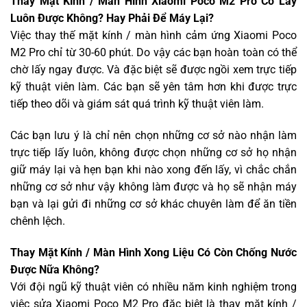
Thay Mặt Kính / Màn Hình Xiaomi Poco M2 Pro Có Lấy
Luôn Được Không? Hay Phải Để Máy Lại?
Việc thay thế mặt kính / màn hình cảm ứng Xiaomi Poco
M2 Pro chỉ từ 30-60 phút. Do vậy các bạn hoàn toàn có thể
chờ lấy ngay được. Và đặc biệt sẽ được ngồi xem trực tiếp
kỹ thuật viên làm. Các bạn sẽ yên tâm hơn khi được trực
tiếp theo dõi và giám sát quá trình kỹ thuật viên làm.
Các bạn lưu ý là chỉ nên chọn những cơ sở nào nhận làm
trực tiếp lấy luôn, không được chọn những cơ sở họ nhận
giữ máy lại và hẹn bạn khi nào xong đến lấy, vì chắc chắn
những cơ sở như vậy không làm được và họ sẽ nhận máy
bạn và lại gửi đi những cơ sở khác chuyên làm để ăn tiền
chênh lệch.
Thay Mặt Kính / Màn Hình Xong Liệu Có Còn Chống Nước
Được Nữa Không?
Với đội ngũ kỹ thuật viên có nhiều năm kinh nghiệm trong
việc sửa Xiaomi Poco M2 Pro đặc biệt là thay mặt kính /