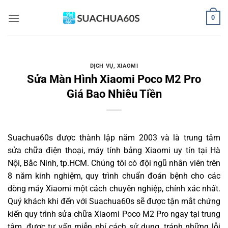
Bỏ
0
qua
nội
dung
DỊCH VỤ
,
XIAOMI
Sửa Màn Hình Xiaomi Poco M2 Pro
Giá Bao Nhiêu Tiền
Suachua60s
được thành lập năm 2003 và là trung tâm
sửa chữa điện thoại, máy tính bảng Xiaomi uy tín tại Hà
Nội, Bắc Ninh, tp.HCM. Chúng tôi có đội ngũ nhân viên trên
8 năm kinh nghiệm, quy trình chuẩn đoán bệnh cho các
dòng máy Xiaomi một cách chuyên nghiệp, chính xác nhất.
Quý khách khi đến với Suachua60s sẽ được tận mắt chứng
kiến quy trình sửa chữa Xiaomi Poco M2 Pro ngay tại trung
tâm, được tư vấn miễn phí cách sử dụng, tránh những lỗi