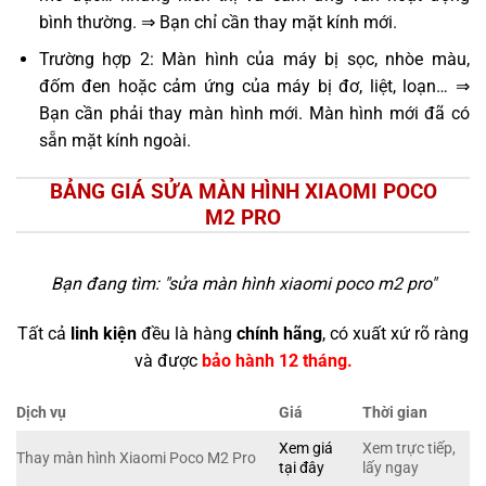
bình thường. ⇒ Bạn chỉ cần thay mặt kính mới.
Trường hợp 2: Màn hình của máy bị sọc, nhòe màu,
đốm đen hoặc cảm ứng của máy bị đơ, liệt, loạn… ⇒
Bạn cần phải thay màn hình mới. Màn hình mới đã có
sẵn mặt kính ngoài.
BẢNG GIÁ SỬA MÀN HÌNH XIAOMI POCO
M2 PRO
Bạn đang tìm: "
sửa màn hình xiaomi poco m2 pro
"
Tất cả
linh kiện
đều là hàng
chính hãng
, có xuất xứ rõ ràng
và được
bảo hành 12 tháng.
Dịch vụ
Giá
Thời gian
Xem giá
Xem trực tiếp,
Thay màn hình Xiaomi Poco M2 Pro
tại đây
lấy ngay