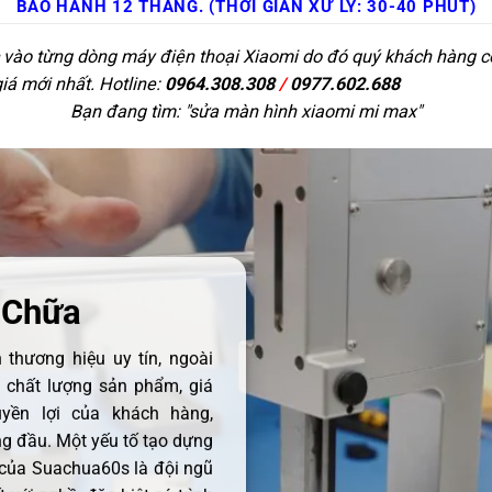
BẢO HÀNH 12 THÁNG. (THỜI GIAN XỬ LÝ: 30-40 PHÚT)
c vào từng dòng máy điện thoại Xiaomi do đó quý khách hàng có 
giá mới nhất. Hotline:
0964.308.308
/
0977.602.688
Bạn đang tìm: "
sửa màn hình xiaomi mi max
"
 Chữa
thương hiệu uy tín, ngoài
ề chất lượng sản phẩm, giá
uyền lợi của khách hàng,
 đầu. Một yếu tố tạo dựng
 của Suachua60s là đội ngũ