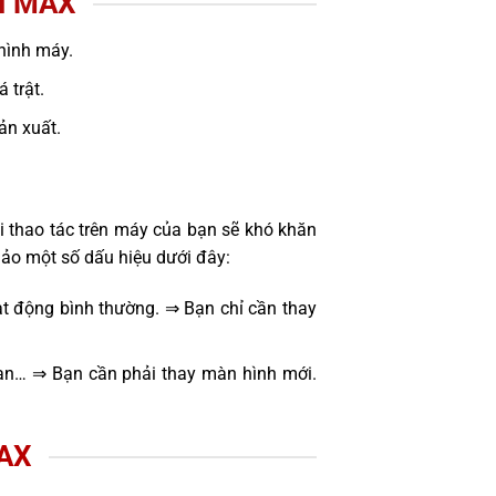
I MAX
hình máy.
 trật.
sản xuất.
i thao tác trên máy của bạn sẽ khó khăn
hảo một số dấu hiệu dưới đây:
t động bình thường. ⇒ Bạn chỉ cần thay
oạn… ⇒ Bạn cần phải thay màn hình mới.
MAX