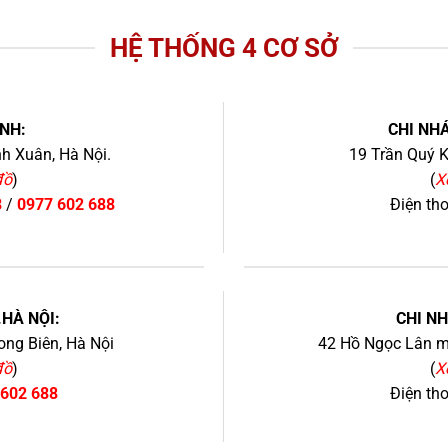
HỆ THỐNG 4 CƠ SỞ
NH:
CHI NHÁ
h Xuân, Hà Nội.
19 Trần Quý K
đồ
)
(
X
8
/
0977 602 688
Điện th
+
.HÀ NỘI:
CHI N
ng Biên, Hà Nội
42 Hồ Ngọc Lân mớ
đồ
)
(
X
 602 688
Điện th