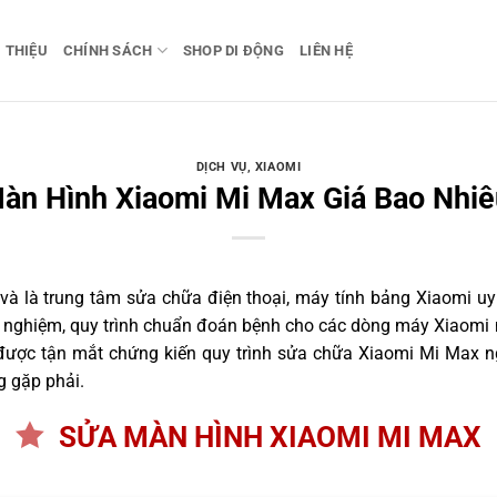
I THIỆU
CHÍNH SÁCH
SHOP DI ĐỘNG
LIÊN HỆ
DỊCH VỤ
,
XIAOMI
àn Hình Xiaomi Mi Max Giá Bao Nhiê
 là trung tâm sửa chữa điện thoại, máy tính bảng Xiaomi uy 
nh nghiệm, quy trình chuẩn đoán bệnh cho các dòng máy Xiaomi 
ược tận mắt chứng kiến quy trình sửa chữa Xiaomi Mi Max ng
g gặp phải.
SỬA MÀN HÌNH XIAOMI MI MAX