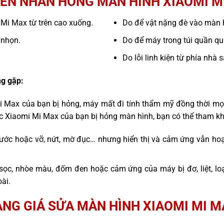
ÊN NHÂN HỎNG MÀN HÌNH XIAOMI M
i Mi Max từ trên cao xuống.
Do để vật nặng đè vào màn 
 nhọn.
Do để máy trong túi quần quá
Do lỗi linh kiện từ phía nhà 
g gặp:
i Max của bạn bị hỏng, máy mất đi tính thẩm mỹ đồng thời mọ
ếc Xiaomi Mi Max của bạn bị hỏng màn hình, bạn có thể tham k
ước hoặc vỡ, nứt, mờ đục… nhưng hiển thị và cảm ứng vẫn hoạ
sọc, nhòe màu, đốm đen hoặc cảm ứng của máy bị đơ, liệt, l
ài.
NG GIÁ SỬA MÀN HÌNH XIAOMI MI 