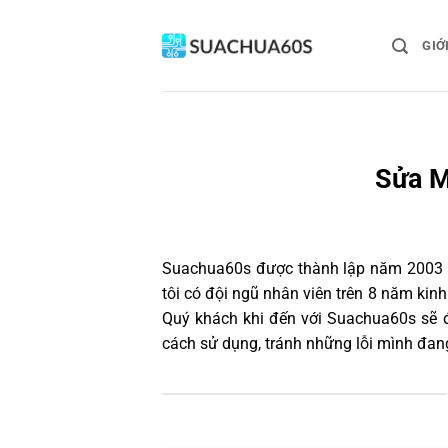
Bỏ
qua
GIỚ
nội
dung
Sửa M
Suachua60s
được thành lập năm 2003 và
tôi có đội ngũ nhân viên trên 8 năm ki
Quý khách khi đến với Suachua60s sẽ đ
cách sử dụng, tránh những lỗi mình đan