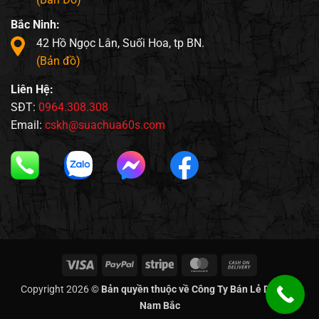
Bắc Ninh:
42 Hồ Ngọc Lân, Suối Hoa, tp BN.
(Bản đồ)
Liên Hệ:
SĐT:
0964.308.308
Email:
cskh@suachua60s.com
Visa
PayPal
Stripe
MasterCard
Cash
On
Copyright 2026 ©
Bản quyền thuộc về Công Ty Bán Lẻ Di Động
Delivery
Nam Bắc