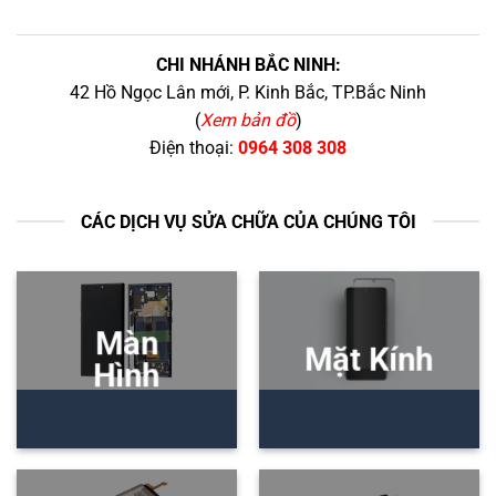
CHI NHÁNH BẮC NINH:
42 Hồ Ngọc Lân mới, P. Kinh Bắc, TP.Bắc Ninh
(
Xem bản đồ
)
Điện thoại:
0964 308 308
CÁC DỊCH VỤ SỬA CHỮA CỦA CHÚNG TÔI
Màn
Mặt Kính
Hình