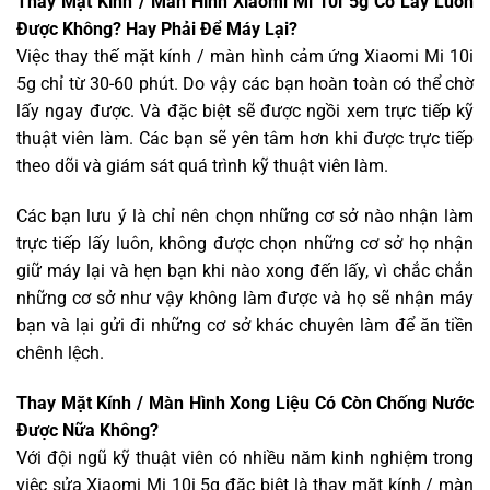
Thay Mặt Kính / Màn Hình Xiaomi Mi 10i 5g Có Lấy Luôn
Được Không? Hay Phải Để Máy Lại?
Việc thay thế mặt kính / màn hình cảm ứng Xiaomi Mi 10i
5g chỉ từ 30-60 phút. Do vậy các bạn hoàn toàn có thể chờ
lấy ngay được. Và đặc biệt sẽ được ngồi xem trực tiếp kỹ
thuật viên làm. Các bạn sẽ yên tâm hơn khi được trực tiếp
theo dõi và giám sát quá trình kỹ thuật viên làm.
Các bạn lưu ý là chỉ nên chọn những cơ sở nào nhận làm
trực tiếp lấy luôn, không được chọn những cơ sở họ nhận
giữ máy lại và hẹn bạn khi nào xong đến lấy, vì chắc chắn
những cơ sở như vậy không làm được và họ sẽ nhận máy
bạn và lại gửi đi những cơ sở khác chuyên làm để ăn tiền
chênh lệch.
Thay Mặt Kính / Màn Hình Xong Liệu Có Còn Chống Nước
Được Nữa Không?
Với đội ngũ kỹ thuật viên có nhiều năm kinh nghiệm trong
việc sửa Xiaomi Mi 10i 5g đặc biệt là thay mặt kính / màn