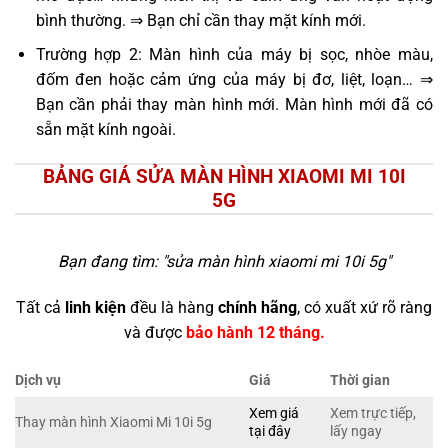
bình thường. ⇒ Bạn chỉ cần thay mặt kính mới.
Trường hợp 2: Màn hình của máy bị sọc, nhòe màu,
đốm đen hoặc cảm ứng của máy bị đơ, liệt, loạn… ⇒
Bạn cần phải thay màn hình mới. Màn hình mới đã có
sẵn mặt kính ngoài.
BẢNG GIÁ SỬA MÀN HÌNH XIAOMI MI 10I
5G
Bạn đang tìm: "
sửa màn hình xiaomi mi 10i 5g
"
Tất cả
linh kiện
đều là hàng
chính hãng
, có xuất xứ rõ ràng
và được
bảo hành 12 tháng.
Dịch vụ
Giá
Thời gian
Xem giá
Xem trực tiếp,
Thay màn hình Xiaomi Mi 10i 5g
tại đây
lấy ngay