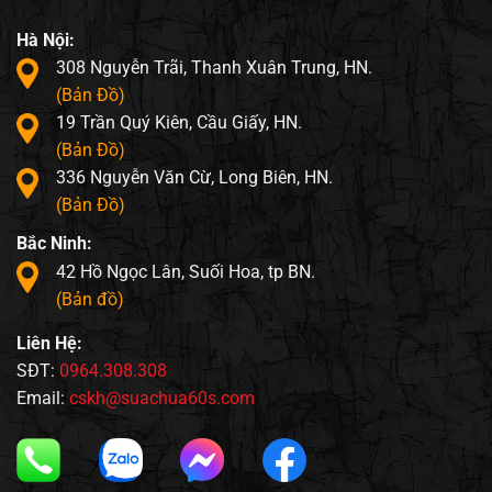
Hà Nội:
308 Nguyễn Trãi, Thanh Xuân Trung, HN.
(Bản Đồ)
19 Trần Quý Kiên, Cầu Giấy, HN.
(Bản Đồ)
336 Nguyễn Văn Cừ, Long Biên, HN.
(Bản Đồ)
Bắc Ninh:
42 Hồ Ngọc Lân, Suối Hoa, tp BN.
(Bản đồ)
Liên Hệ:
SĐT:
0964.308.308
Email:
cskh@suachua60s.com