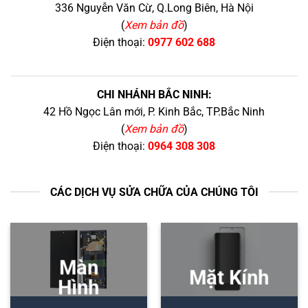
336 Nguyễn Văn Cừ, Q.Long Biên, Hà Nội
(
Xem bản đồ
)
Điện thoại:
0977 602 688
CHI NHÁNH BẮC NINH:
42 Hồ Ngọc Lân mới, P. Kinh Bắc, TP.Bắc Ninh
(
Xem bản đồ
)
Điện thoại:
0964 308 308
CÁC DỊCH VỤ SỬA CHỮA CỦA CHÚNG TÔI
Màn
Mặt Kính
Hình