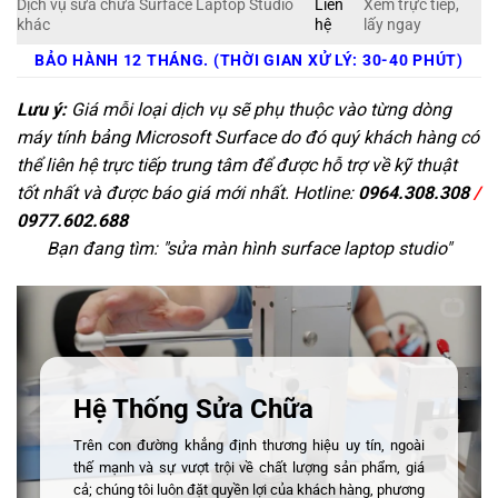
Dịch vụ sửa chữa Surface Laptop Studio
Liên
Xem trực tiếp,
khác
hệ
lấy ngay
BẢO HÀNH 12 THÁNG. (THỜI GIAN XỬ LÝ: 30-40 PHÚT)
Lưu ý:
Giá mỗi loại dịch vụ sẽ phụ thuộc vào từng dòng
máy tính bảng Microsoft Surface do đó quý khách hàng có
thể liên hệ trực tiếp trung tâm để được hỗ trợ về kỹ thuật
tốt nhất và được báo giá mới nhất. Hotline:
0964.308.308
/
0977.602.688
Bạn đang tìm: "
sửa màn hình surface laptop studio
"
Hệ Thống Sửa Chữa
Trên con đường khẳng định thương hiệu uy tín, ngoài
thế mạnh và sự vượt trội về chất lượng sản phẩm, giá
cả; chúng tôi luôn đặt quyền lợi của khách hàng, phương