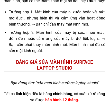
màn hình, bạn có thể tham khảo một số dấu hiệu dưới đây:
Trường hợp 1: Mặt kính của máy bị xước hoặc vỡ, nứt,
mờ đục… nhưng hiển thị và cảm ứng vẫn hoạt động
bình thường. ⇒ Bạn chỉ cần thay mặt kính mới.
Trường hợp 2: Màn hình của máy bị sọc, nhòe màu,
đốm đen hoặc cảm ứng của máy bị đơ, liệt, loạn… ⇒
Bạn cần phải thay màn hình mới. Màn hình mới đã có
sẵn mặt kính ngoài.
BẢNG GIÁ SỬA MÀN HÌNH SURFACE
LAPTOP STUDIO
Bạn đang tìm: "
sửa màn hình surface laptop studio
"
Tất cả
linh kiện
đều là hàng
chính hãng
, có xuất xứ rõ ràng
và được
bảo hành 12 tháng.