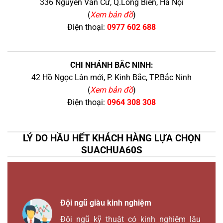
336 Nguyễn Văn Cừ, Q.Long Biên, Hà Nội
(
Xem bản đồ
)
Điện thoại:
0977 602 688
CHI NHÁNH BẮC NINH:
42 Hồ Ngọc Lân mới, P. Kinh Bắc, TP.Bắc Ninh
(
Xem bản đồ
)
Điện thoại:
0964 308 308
LÝ DO HẦU HẾT KHÁCH HÀNG LỰA CHỌN
SUACHUA60S
Đội ngũ giàu kinh nghiệm
Đội ngũ kỹ thuật có kinh nghiệm lâu