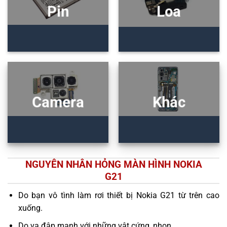
Pin
Loa
Camera
Khác
NGUYÊN NHÂN HỎNG MÀN HÌNH NOKIA
G21
Do bạn vô tình làm rơi thiết bị Nokia G21 từ trên cao
xuống.
Do va đập mạnh với những vật cứng, nhọn.