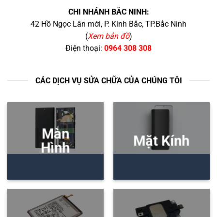
CHI NHÁNH BẮC NINH:
42 Hồ Ngọc Lân mới, P. Kinh Bắc, TP.Bắc Ninh
(
Xem bản đồ
)
Điện thoại:
0964 308 308
CÁC DỊCH VỤ SỬA CHỮA CỦA CHÚNG TÔI
Màn
Mặt Kính
Hình