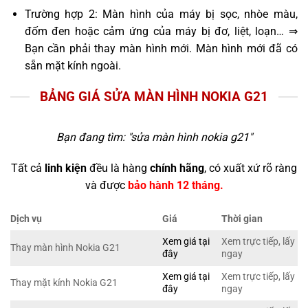
Trường hợp 2: Màn hình của máy bị sọc, nhòe màu,
đốm đen hoặc cảm ứng của máy bị đơ, liệt, loạn… ⇒
Bạn cần phải thay màn hình mới. Màn hình mới đã có
sẵn mặt kính ngoài.
BẢNG GIÁ SỬA MÀN HÌNH NOKIA G21
Bạn đang tìm: "
sửa màn hình nokia g21
"
Tất cả
linh kiện
đều là hàng
chính hãng
, có xuất xứ rõ ràng
và được
bảo hành 12 tháng.
Dịch vụ
Giá
Thời gian
Xem giá tại
Xem trực tiếp, lấy
Thay màn hình Nokia G21
đây
ngay
Xem giá tại
Xem trực tiếp, lấy
Thay mặt kính Nokia G21
đây
ngay