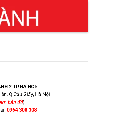
NH 2 TP.HÀ NỘI:
iên, Q.Cầu Giấy, Hà Nội
em bản đồ
)
oại:
0964 308 308