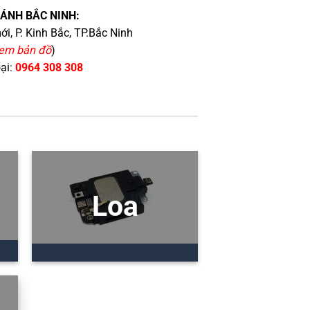
HÁNH BẮC NINH:
i, P. Kinh Bắc, TP.Bắc Ninh
em bản đồ
)
oại:
0964 308 308
Loa