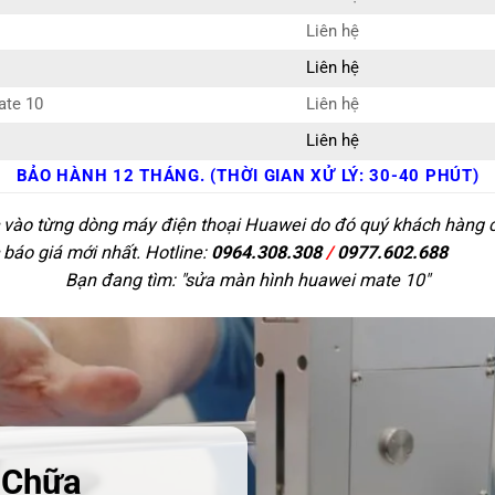
Liên hệ
Liên hệ
ate 10
Liên hệ
Liên hệ
BẢO HÀNH 12 THÁNG. (THỜI GIAN XỬ LÝ: 30-40 PHÚT)
c vào từng dòng máy điện thoại Huawei do đó quý khách hàng có 
 báo giá mới nhất. Hotline:
0964.308.308
/
0977.602.688
Bạn đang tìm: "
sửa màn hình huawei mate 10
"
 Chữa