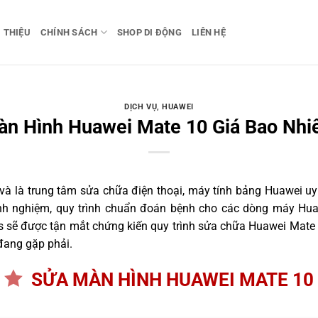
I THIỆU
CHÍNH SÁCH
SHOP DI ĐỘNG
LIÊN HỆ
DỊCH VỤ
,
HUAWEI
n Hình Huawei Mate 10 Giá Bao Nhi
 là trung tâm sửa chữa điện thoại, máy tính bảng Huawei uy 
inh nghiệm, quy trình chuẩn đoán bệnh cho các dòng máy Hu
 sẽ được tận mắt chứng kiến quy trình sửa chữa Huawei Mate 
đang gặp phải.
SỬA MÀN HÌNH HUAWEI MATE 10