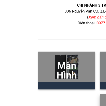
CHI NHÁNH 3 TP
336 Nguyễn Văn Cừ, Q.Lo
(
Xem bản 
Điện thoại:
0977
Màn
Hình