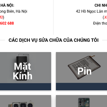
.HÀ NỘI:
CHI N
ng Biên, Hà Nội
42 Hồ Ngọc Lân mớ
đồ
)
(
X
 602 688
Điện th
CÁC DỊCH VỤ SỬA CHỮA CỦA CHÚNG TÔI
Mặt
Pin
Kính