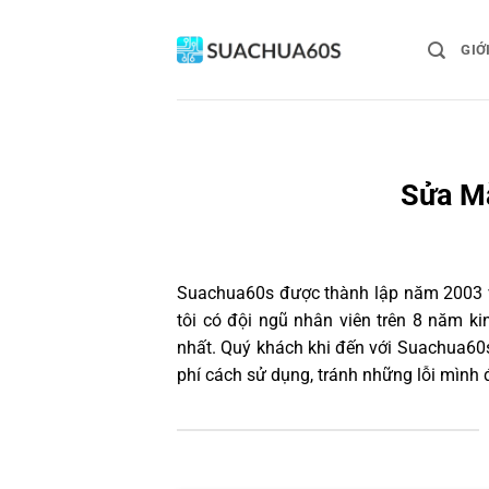
Bỏ
qua
GIỚ
nội
dung
Sửa Mà
Suachua60s
được thành lập năm 2003 và
tôi có đội ngũ nhân viên trên 8 năm k
nhất. Quý khách khi đến với Suachua60s
phí cách sử dụng, tránh những lỗi mình 