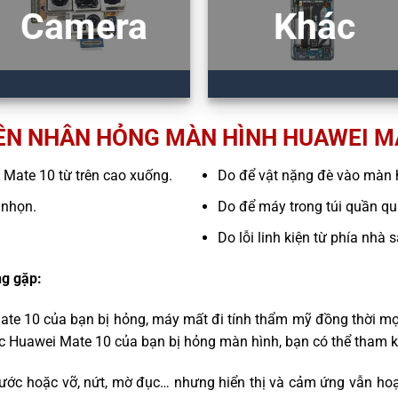
Camera
Khác
N NHÂN HỎNG MÀN HÌNH HUAWEI M
i Mate 10 từ trên cao xuống.
Do để vật nặng đè vào màn 
 nhọn.
Do để máy trong túi quần quá
Do lỗi linh kiện từ phía nhà 
g gặp:
ate 10 của bạn bị hỏng, máy mất đi tính thẩm mỹ đồng thời mọ
ếc Huawei Mate 10 của bạn bị hỏng màn hình, bạn có thể tham 
ước hoặc vỡ, nứt, mờ đục… nhưng hiển thị và cảm ứng vẫn hoạ