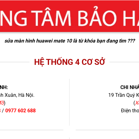
sửa màn hình huawei mate 10
là từ khóa bạn đang tìm ???
HỆ THỐNG 4 CƠ SỞ
NH:
CHI NHÁ
h Xuân, Hà Nội.
19 Trần Quý K
đồ
)
(
X
8
/
0977 602 688
Điện th
+