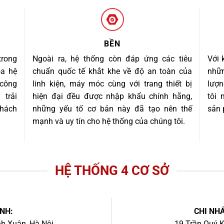
BỀN
trong
Ngoài ra, hệ thống còn đáp ứng các tiêu
Với 
óa hệ
chuẩn quốc tế khắt khe về độ an toàn của
nhữn
 công
linh kiện, máy móc cùng với trang thiết bị
lượn
trải
hiện đại đều được nhập khẩu chính hãng,
tôi
khách
những yếu tố cơ bản này đã tạo nên thế
sản 
mạnh và uy tín cho hệ thống của chúng tôi.
HỆ THỐNG 4 CƠ SỞ
NH:
CHI NHÁ
h Xuân, Hà Nội.
19 Trần Quý K