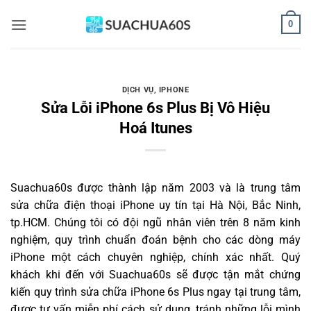
Bỏ
0
qua
nội
dung
DỊCH VỤ
,
IPHONE
Sửa Lỗi iPhone 6s Plus Bị Vô Hiệu
Hoá Itunes
Suachua60s
được thành lập năm 2003 và là trung tâm
sửa chữa điện thoại iPhone uy tín tại Hà Nội, Bắc Ninh,
tp.HCM. Chúng tôi có đội ngũ nhân viên trên 8 năm kinh
nghiệm, quy trình chuẩn đoán bệnh cho các dòng máy
iPhone một cách chuyên nghiệp, chính xác nhất. Quý
khách khi đến với Suachua60s sẽ được tận mắt chứng
kiến quy trình sửa chữa iPhone 6s Plus ngay tại trung tâm,
được tư vấn miễn phí cách sử dụng, tránh những lỗi mình