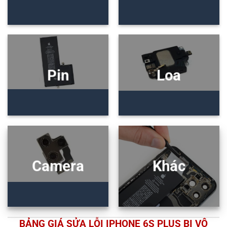
Pin
Loa
Camera
Khác
BẢNG GIÁ SỬA LỖI IPHONE 6S PLUS BỊ VÔ