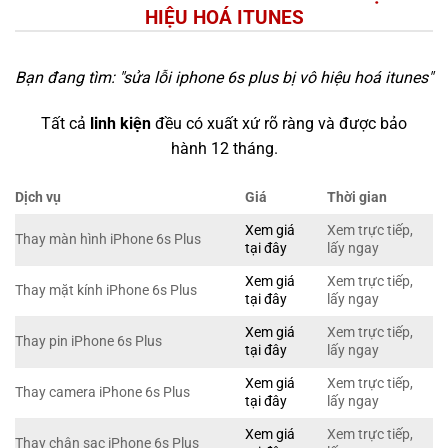
HIỆU HOÁ ITUNES
Bạn đang tìm: "
sửa lỗi iphone 6s plus bị vô hiệu hoá itunes
"
Tất cả
linh kiện
đều có xuất xứ rõ ràng và được bảo
hành 12 tháng.
Dịch vụ
Giá
Thời gian
Xem giá
Xem trực tiếp,
Thay màn hình iPhone 6s Plus
tại đây
lấy ngay
Xem giá
Xem trực tiếp,
Thay mặt kính iPhone 6s Plus
tại đây
lấy ngay
Xem giá
Xem trực tiếp,
Thay pin iPhone 6s Plus
tại đây
lấy ngay
Xem giá
Xem trực tiếp,
Thay camera iPhone 6s Plus
tại đây
lấy ngay
Xem giá
Xem trực tiếp,
Thay chân sạc iPhone 6s Plus