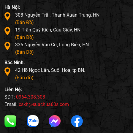
Hà Nội:
308 Nguyễn Trãi, Thanh Xuân Trung, HN.
(Bản Đồ)
19 Trần Quý Kiên, Cầu Giấy, HN.
(Bản Đồ)
336 Nguyễn Văn Cừ, Long Biên, HN.
(Bản Đồ)
Bắc Ninh:
42 Hồ Ngọc Lân, Suối Hoa, tp BN.
(Bản đồ)
Liên Hệ:
SĐT:
0964.308.308
Email:
cskh@suachua60s.com