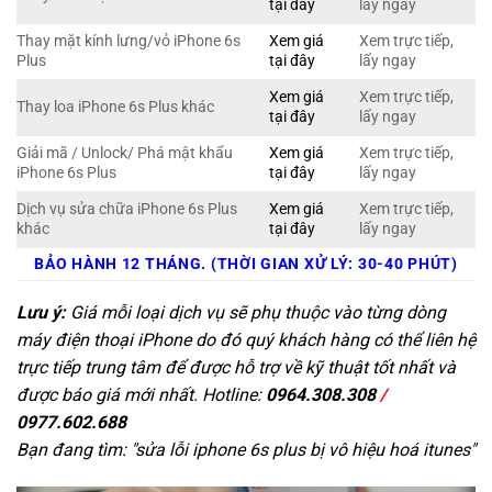
tại đây
lấy ngay
Thay mặt kính lưng/vỏ iPhone 6s
Xem giá
Xem trực tiếp,
Plus
tại đây
lấy ngay
Xem giá
Xem trực tiếp,
Thay loa iPhone 6s Plus khác
tại đây
lấy ngay
Giải mã / Unlock/ Phá mật khẩu
Xem giá
Xem trực tiếp,
iPhone 6s Plus
tại đây
lấy ngay
Dịch vụ sửa chữa iPhone 6s Plus
Xem giá
Xem trực tiếp,
khác
tại đây
lấy ngay
BẢO HÀNH 12 THÁNG. (THỜI GIAN XỬ LÝ: 30-40 PHÚT)
Lưu ý:
Giá mỗi loại dịch vụ sẽ phụ thuộc vào từng dòng
máy điện thoại iPhone do đó quý khách hàng có thể liên hệ
trực tiếp trung tâm để được hỗ trợ về kỹ thuật tốt nhất và
được báo giá mới nhất. Hotline:
0964.308.308
/
0977.602.688
Bạn đang tìm: "
sửa lỗi iphone 6s plus bị vô hiệu hoá itunes
"