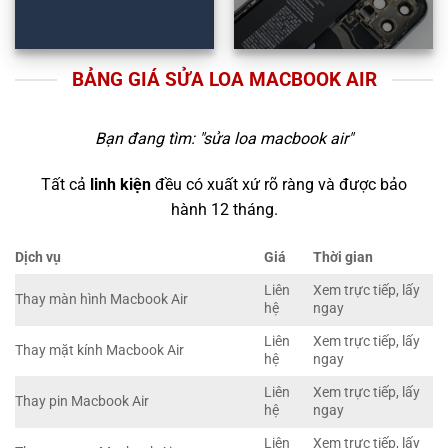
BẢNG GIÁ SỬA LOA MACBOOK AIR
Bạn đang tìm: "
sửa loa macbook air
"
Tất cả
linh kiện
đều có xuất xứ rõ ràng và được bảo
hành 12 tháng.
Dịch vụ
Giá
Thời gian
Liên
Xem trực tiếp, lấy
Thay màn hình Macbook Air
hệ
ngay
Liên
Xem trực tiếp, lấy
Thay mặt kính Macbook Air
hệ
ngay
Liên
Xem trực tiếp, lấy
Thay pin Macbook Air
hệ
ngay
Liên
Xem trực tiếp, lấy