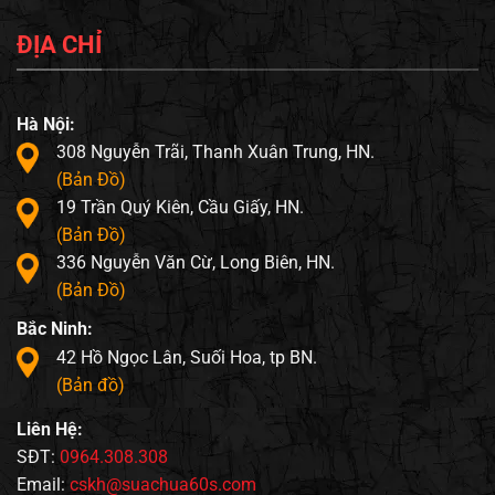
ĐỊA CHỈ
Hà Nội:
308 Nguyễn Trãi, Thanh Xuân Trung, HN.
(Bản Đồ)
19 Trần Quý Kiên, Cầu Giấy, HN.
(Bản Đồ)
336 Nguyễn Văn Cừ, Long Biên, HN.
(Bản Đồ)
Bắc Ninh:
42 Hồ Ngọc Lân, Suối Hoa, tp BN.
(Bản đồ)
Liên Hệ:
SĐT:
0964.308.308
Email:
cskh@suachua60s.com