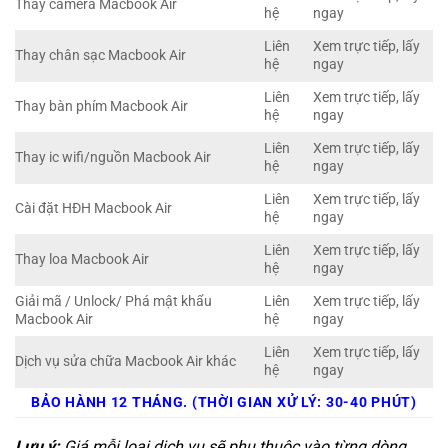
Thay camera Macbook Air
hệ
ngay
Liên
Xem trực tiếp, lấy
Thay chân sạc Macbook Air
hệ
ngay
Liên
Xem trực tiếp, lấy
Thay bàn phím Macbook Air
hệ
ngay
Liên
Xem trực tiếp, lấy
Thay ic wifi/nguồn Macbook Air
hệ
ngay
Liên
Xem trực tiếp, lấy
Cài đặt HĐH Macbook Air
hệ
ngay
Liên
Xem trực tiếp, lấy
Thay loa Macbook Air
hệ
ngay
Giải mã / Unlock/ Phá mật khẩu
Liên
Xem trực tiếp, lấy
Macbook Air
hệ
ngay
Liên
Xem trực tiếp, lấy
Dịch vụ sửa chữa Macbook Air khác
hệ
ngay
BẢO HÀNH 12 THÁNG. (THỜI GIAN XỬ LÝ: 30-40 PHÚT)
Lưu ý:
Giá mỗi loại dịch vụ sẽ phụ thuộc vào từng dòng