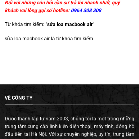
Đối với những câu hỏi cần sự trả lời nhanh nhất, quý
khách vui lòng gọi số hotline:
0964 308 308
Từ khóa tìm kiếm: "
sửa loa macbook air
"
sửa loa macbook air
là từ khóa tìm kiếm
VỀ CÔNG TY
Được thành lập từ năm 2003, chúng tôi là một trong những
trung tâm cung cấp linh kiện điện thoại, máy tính, đông hồ
đầu tiên tại Hà Nội. Với sự chuyên nghiệp, uy tín, trung tâm