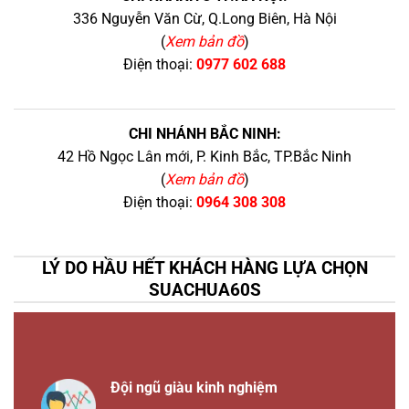
336 Nguyễn Văn Cừ, Q.Long Biên, Hà Nội
(
Xem bản đồ
)
Điện thoại:
0977 602 688
CHI NHÁNH BẮC NINH:
42 Hồ Ngọc Lân mới, P. Kinh Bắc, TP.Bắc Ninh
(
Xem bản đồ
)
Điện thoại:
0964 308 308
LÝ DO HẦU HẾT KHÁCH HÀNG LỰA CHỌN
SUACHUA60S
Đội ngũ giàu kinh nghiệm