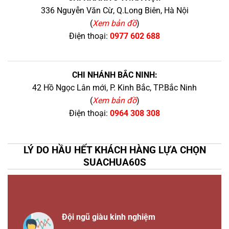
336 Nguyễn Văn Cừ, Q.Long Biên, Hà Nội
(
Xem bản đồ
)
Điện thoại:
0977 602 688
CHI NHÁNH BẮC NINH:
42 Hồ Ngọc Lân mới, P. Kinh Bắc, TP.Bắc Ninh
(
Xem bản đồ
)
Điện thoại:
0964 308 308
LÝ DO HẦU HẾT KHÁCH HÀNG LỰA CHỌN
SUACHUA60S
Đội ngũ giàu kinh nghiệm