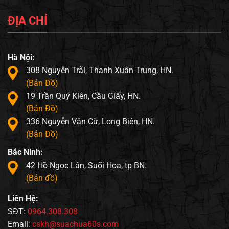
ĐỊA CHỈ
Hà Nội:
308 Nguyễn Trãi, Thanh Xuân Trung, HN.
(Bản Đồ)
19 Trần Quý Kiên, Cầu Giấy, HN.
(Bản Đồ)
336 Nguyễn Văn Cừ, Long Biên, HN.
(Bản Đồ)
Bắc Ninh:
42 Hồ Ngọc Lân, Suối Hoa, tp BN.
(Bản đồ)
Liên Hệ:
SĐT:
0964.308.308
Email:
cskh@suachua60s.com