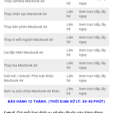
Thay camera Macbook Air
hệ
ngay
Liên
Xem trực tiếp, lấy
Thay chân sạc Macbook Air
hệ
ngay
Liên
Xem trực tiếp, lấy
Thay bàn phím Macbook Air
hệ
ngay
Liên
Xem trực tiếp, lấy
Thay ic wifi/nguồn Macbook Air
hệ
ngay
Liên
Xem trực tiếp, lấy
Cài đặt HĐH Macbook Air
hệ
ngay
Liên
Xem trực tiếp, lấy
Thay loa Macbook Air
hệ
ngay
Giải mã / Unlock/ Phá mật khẩu
Liên
Xem trực tiếp, lấy
Macbook Air
hệ
ngay
Liên
Xem trực tiếp, lấy
Dịch vụ sửa chữa Macbook Air khác
hệ
ngay
BẢO HÀNH 12 THÁNG. (THỜI GIAN XỬ LÝ: 30-40 PHÚT)
Lưu ý:
Giá mỗi loại dịch vụ sẽ phụ thuộc vào từng dòng