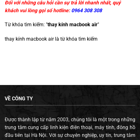
Đối với những câu hỏi cần sự trả lời nhanh nhất, quý
khách vui lòng gọi số hotline:
0964 308 308
Từ khóa tìm kiếm: "
thay kính macbook air
"
thay kính macbook air
là từ khóa tìm kiếm
VỀ CÔNG TY
Được thành lập từ năm 2003, chúng tôi là một trong những
trung tâm cung cấp linh kiện điện thoại, máy tính, đông hồ
đầu tiên tại Hà Nội. Với sự chuyên nghiệp, uy tín, trung tâm