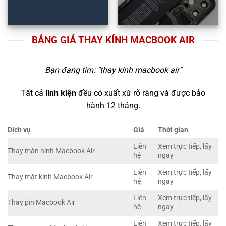
BẢNG GIÁ THAY KÍNH MACBOOK AIR
Bạn đang tìm: "
thay kính macbook air
"
Tất cả
linh kiện
đều có xuất xứ rõ ràng và được bảo
hành 12 tháng.
Dịch vụ
Giá
Thời gian
Liên
Xem trực tiếp, lấy
Thay màn hình Macbook Air
hệ
ngay
Liên
Xem trực tiếp, lấy
Thay mặt kính Macbook Air
hệ
ngay
Liên
Xem trực tiếp, lấy
Thay pin Macbook Air
hệ
ngay
Liên
Xem trực tiếp, lấy