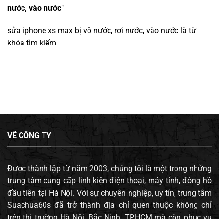
nước, vào nước
"
sửa iphone xs max bị vô nước, rơi nước, vào nước
là từ
khóa tìm kiếm
VỀ CÔNG TY
Được thành lập từ năm 2003, chúng tôi là một trong những
trung tâm cung cấp linh kiện điện thoại, máy tính, đông hồ
đầu tiên tại Hà Nội. Với sự chuyên nghiệp, uy tín, trung tâm
Suachua60s đã trở thành địa chỉ quen thuộc không chỉ
trên thị trường Hà Nội, Bắc Ninh, TP.HCM mà còn phục vụ