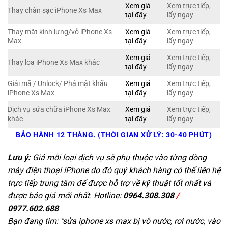
Xem giá
Xem trực tiếp,
Thay chân sạc iPhone Xs Max
tại đây
lấy ngay
Thay mặt kính lưng/vỏ iPhone Xs
Xem giá
Xem trực tiếp,
Max
tại đây
lấy ngay
Xem giá
Xem trực tiếp,
Thay loa iPhone Xs Max khác
tại đây
lấy ngay
Giải mã / Unlock/ Phá mật khẩu
Xem giá
Xem trực tiếp,
iPhone Xs Max
tại đây
lấy ngay
Dịch vụ sửa chữa iPhone Xs Max
Xem giá
Xem trực tiếp,
khác
tại đây
lấy ngay
BẢO HÀNH 12 THÁNG. (THỜI GIAN XỬ LÝ: 30-40 PHÚT)
Lưu ý:
Giá mỗi loại dịch vụ sẽ phụ thuộc vào từng dòng
máy điện thoại iPhone do đó quý khách hàng có thể liên hệ
trực tiếp trung tâm để được hỗ trợ về kỹ thuật tốt nhất và
được báo giá mới nhất. Hotline:
0964.308.308
/
0977.602.688
Bạn đang tìm: "
sửa iphone xs max bị vô nước, rơi nước, vào