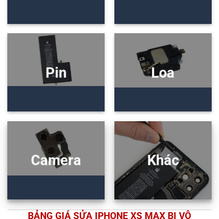
Pin
Loa
Camera
Khác
BẢNG GIÁ SỬA IPHONE XS MAX BỊ VÔ