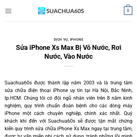
Bỏ
0
qua
nội
dung
DỊCH VỤ
,
IPHONE
Sửa iPhone Xs Max Bị Vô Nước, Rơi
Nước, Vào Nước
Suachua60s
được thành lập năm 2003 và là trung tâm
sửa chữa điện thoại iPhone uy tín tại Hà Nội, Bắc Ninh,
tp.HCM. Chúng tôi có đội ngũ nhân viên trên 8 năm kinh
nghiệm, quy trình chuẩn đoán bệnh cho các dòng máy
iPhone một cách chuyên nghiệp, chính xác nhất. Quý
khách khi đến với Suachua60s sẽ được tận mắt chứng
kiến quy trình sửa chữa iPhone Xs Max ngay tại trung tâm,
được tư vấn miễn phí cách sử dụng, tránh những lỗi mình