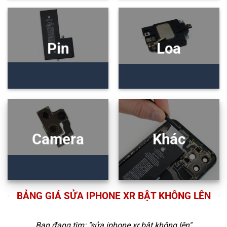
Pin
Loa
Camera
Khác
BẢNG GIÁ SỬA IPHONE XR BẬT KHÔNG LÊN
Bạn đang tìm: "
sửa iphone xr bật không lên
"