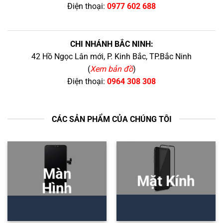
Điện thoại:
0977 602 688
CHI NHÁNH BẮC NINH:
42 Hồ Ngọc Lân mới, P. Kinh Bắc, TP.Bắc Ninh
(
Xem bản đồ
)
Điện thoại:
0964 308 308
CÁC SẢN PHẨM CỦA CHÚNG TÔI
Màn
Mặt Kính
Hình