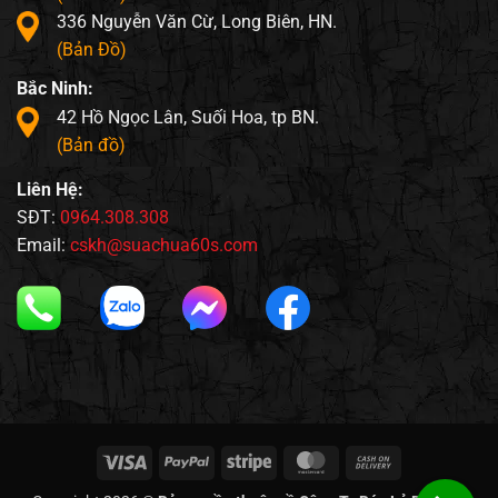
336 Nguyễn Văn Cừ, Long Biên, HN.
(Bản Đồ)
Bắc Ninh:
42 Hồ Ngọc Lân, Suối Hoa, tp BN.
(Bản đồ)
Liên Hệ:
SĐT:
0964.308.308
Email:
cskh@suachua60s.com
Visa
PayPal
Stripe
MasterCard
Cash
On