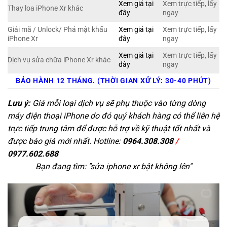
Xem giá tại
Xem trực tiếp, lấy
Thay loa iPhone Xr khác
đây
ngay
Giải mã / Unlock/ Phá mật khẩu
Xem giá tại
Xem trực tiếp, lấy
iPhone Xr
đây
ngay
Xem giá tại
Xem trực tiếp, lấy
Dịch vụ sửa chữa iPhone Xr khác
đây
ngay
BẢO HÀNH 12 THÁNG. (THỜI GIAN XỬ LÝ: 30-40 PHÚT)
Lưu ý:
Giá mỗi loại dịch vụ sẽ phụ thuộc vào từng dòng
máy điện thoại iPhone do đó quý khách hàng có thể liên hệ
trực tiếp trung tâm để được hỗ trợ về kỹ thuật tốt nhất và
được báo giá mới nhất. Hotline:
0964.308.308
/
0977.602.688
Bạn đang tìm: "
sửa iphone xr bật không lên
"