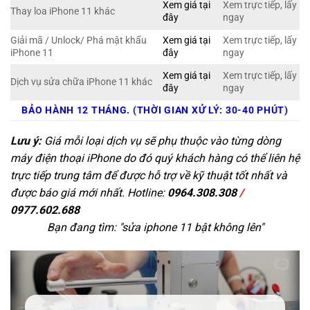
Xem giá tại
Xem trực tiếp, lấy
Thay loa iPhone 11 khác
đây
ngay
Giải mã / Unlock/ Phá mật khẩu
Xem giá tại
Xem trực tiếp, lấy
iPhone 11
đây
ngay
Xem giá tại
Xem trực tiếp, lấy
Dịch vụ sửa chữa iPhone 11 khác
đây
ngay
BẢO HÀNH 12 THÁNG. (THỜI GIAN XỬ LÝ: 30-40 PHÚT)
Lưu ý:
Giá mỗi loại dịch vụ sẽ phụ thuộc vào từng dòng
máy điện thoại iPhone do đó quý khách hàng có thể liên hệ
trực tiếp trung tâm để được hỗ trợ về kỹ thuật tốt nhất và
được báo giá mới nhất. Hotline:
0964.308.308
/
0977.602.688
Bạn đang tìm: "
sửa iphone 11 bật không lên
"