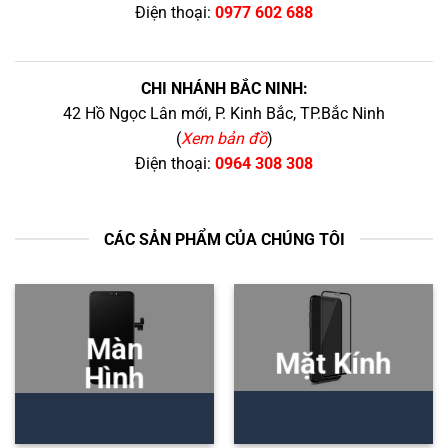
Điện thoại:
0977 602 688
CHI NHÁNH BẮC NINH:
42 Hồ Ngọc Lân mới, P. Kinh Bắc, TP.Bắc Ninh
(
Xem bản đồ
)
Điện thoại:
0964 308 308
CÁC SẢN PHẨM CỦA CHÚNG TÔI
Màn
Mặt Kính
Hình