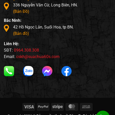
336 Nguyễn Văn Cừ, Long Biên, HN.
(Bản Đồ)
Bắc Ninh:
42 Hồ Ngọc Lân, Suối Hoa, tp BN.
(Bản đồ)
Liên Hệ:
SĐT:
0964.308.308
Email:
cskh@suachua60s.com
Visa
PayPal
Stripe
MasterCard
Cash
On