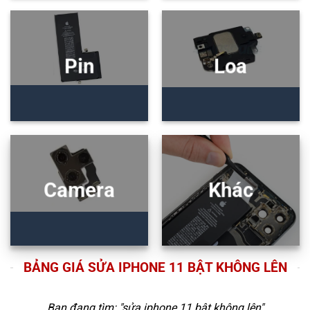
Pin
Loa
Camera
Khác
BẢNG GIÁ SỬA IPHONE 11 BẬT KHÔNG LÊN
Bạn đang tìm: "
sửa iphone 11 bật không lên
"