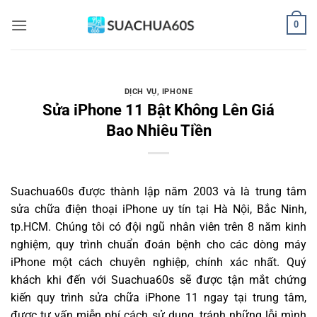
Bỏ
0
qua
nội
dung
DỊCH VỤ
,
IPHONE
Sửa iPhone 11 Bật Không Lên Giá
Bao Nhiêu Tiền
Suachua60s
được thành lập năm 2003 và là trung tâm
sửa chữa điện thoại iPhone uy tín tại Hà Nội, Bắc Ninh,
tp.HCM. Chúng tôi có đội ngũ nhân viên trên 8 năm kinh
nghiệm, quy trình chuẩn đoán bệnh cho các dòng máy
iPhone một cách chuyên nghiệp, chính xác nhất. Quý
khách khi đến với Suachua60s sẽ được tận mắt chứng
kiến quy trình sửa chữa iPhone 11 ngay tại trung tâm,
được tư vấn miễn phí cách sử dụng, tránh những lỗi mình