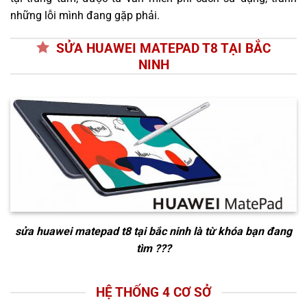
những lỗi mình đang gặp phải.
SỬA HUAWEI MATEPAD T8 TẠI BẮC
NINH
sửa huawei matepad t8 tại bắc ninh
là từ khóa bạn đang
tìm ???
HỆ THỐNG 4 CƠ SỞ