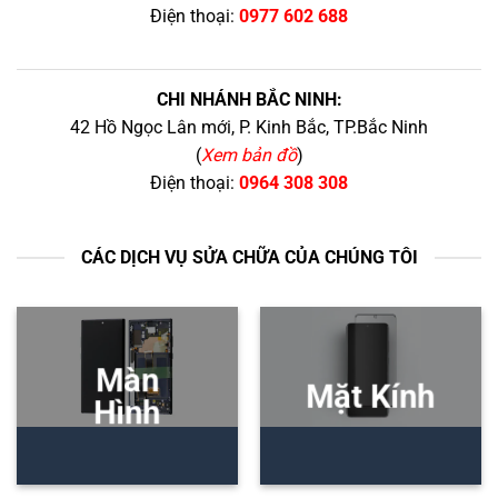
Điện thoại:
0977 602 688
CHI NHÁNH BẮC NINH:
42 Hồ Ngọc Lân mới, P. Kinh Bắc, TP.Bắc Ninh
(
Xem bản đồ
)
Điện thoại:
0964 308 308
CÁC DỊCH VỤ SỬA CHỮA CỦA CHÚNG TÔI
Màn
Mặt Kính
Hình