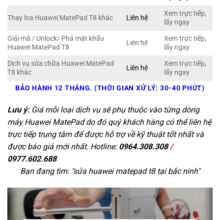
Xem trực tiếp,
Thay loa Huawei MatePad T8 khác
Liên hệ
lấy ngay
Giải mã / Unlock/ Phá mật khẩu
Xem trực tiếp,
Liên hệ
Huawei MatePad T8
lấy ngay
Dịch vụ sửa chữa Huawei MatePad
Xem trực tiếp,
Liên hệ
T8 khác
lấy ngay
BẢO HÀNH 12 THÁNG. (THỜI GIAN XỬ LÝ: 30-40 PHÚT)
Lưu ý:
Giá mỗi loại dịch vụ sẽ phụ thuộc vào từng dòng
máy Huawei MatePad do đó quý khách hàng có thể liên hệ
trực tiếp trung tâm để được hỗ trợ về kỹ thuật tốt nhất và
được báo giá mới nhất. Hotline:
0964.308.308
/
0977.602.688
Bạn đang tìm: "
sửa huawei matepad t8 tại bắc ninh
"