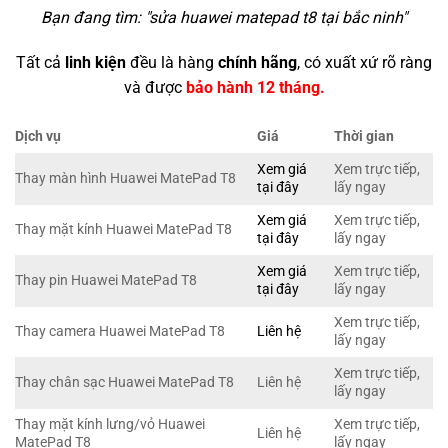
Bạn đang tìm: "
sửa huawei matepad t8 tại bắc ninh
"
Tất cả
linh kiện
đều là hàng
chính hãng
, có xuất xứ rõ ràng
và được
bảo hành 12 tháng.
Dịch vụ
Giá
Thời gian
Xem giá
Xem trực tiếp,
Thay màn hình Huawei MatePad T8
tại đây
lấy ngay
Xem giá
Xem trực tiếp,
Thay mặt kính Huawei MatePad T8
tại đây
lấy ngay
Xem giá
Xem trực tiếp,
Thay pin Huawei MatePad T8
tại đây
lấy ngay
Xem trực tiếp,
Thay camera Huawei MatePad T8
Liên hệ
lấy ngay
Xem trực tiếp,
Thay chân sạc Huawei MatePad T8
Liên hệ
lấy ngay
Thay mặt kính lưng/vỏ Huawei
Xem trực tiếp,
Liên hệ
MatePad T8
lấy ngay