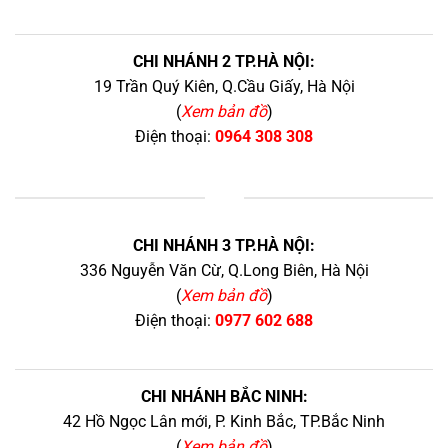
CHI NHÁNH 2 TP.HÀ NỘI:
19 Trần Quý Kiên, Q.Cầu Giấy, Hà Nội
(
Xem bản đồ
)
Điện thoại:
0964 308 308
+
CHI NHÁNH 3 TP.HÀ NỘI:
336 Nguyễn Văn Cừ, Q.Long Biên, Hà Nội
(
Xem bản đồ
)
Điện thoại:
0977 602 688
CHI NHÁNH BẮC NINH:
42 Hồ Ngọc Lân mới, P. Kinh Bắc, TP.Bắc Ninh
(
Xem bản đồ
)