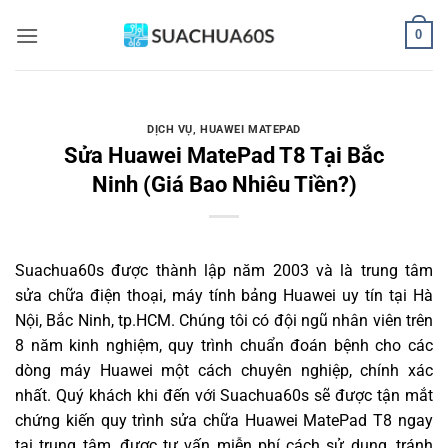
Bỏ
0
qua
nội
dung
DỊCH VỤ
,
HUAWEI MATEPAD
Sửa Huawei MatePad T8 Tại Bắc
Ninh (Giá Bao Nhiêu Tiền?)
Suachua60s
được thành lập năm 2003 và là trung tâm
sửa chữa điện thoại, máy tính bảng Huawei uy tín tại Hà
Nội, Bắc Ninh, tp.HCM. Chúng tôi có đội ngũ nhân viên trên
8 năm kinh nghiệm, quy trình chuẩn đoán bệnh cho các
dòng máy Huawei một cách chuyên nghiệp, chính xác
nhất. Quý khách khi đến với Suachua60s sẽ được tận mắt
chứng kiến quy trình sửa chữa Huawei MatePad T8 ngay
tại trung tâm, được tư vấn miễn phí cách sử dụng, tránh