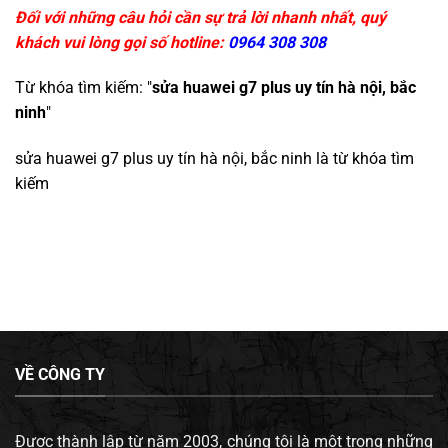
Đối với những câu hỏi cần sự trả lời nhanh nhất, quý
khách vui lòng gọi số hotline:
0964 308 308
Từ khóa tìm kiếm: "
sửa huawei g7 plus uy tín hà nội, bắc
ninh
"
sửa huawei g7 plus uy tín hà nội, bắc ninh
là từ khóa tìm
kiếm
VỀ CÔNG TY
Được thành lập từ năm 2003, chúng tôi là một trong những