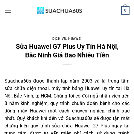
Bỏ
0
qua
nội
dung
DỊCH VỤ
,
HUAWEI
Sửa Huawei G7 Plus Uy Tín Hà Nội,
Bắc Ninh Giá Bao Nhiêu Tiền
Suachua60s
được thành lập năm 2003 và là trung tâm
sửa chữa điện thoại, máy tính bảng Huawei uy tín tại Hà
Nội, Bắc Ninh, tp.HCM. Chúng tôi có đội ngũ nhân viên trên
8 năm kinh nghiệm, quy trình chuẩn đoán bệnh cho các
dòng máy Huawei một cách chuyên nghiệp, chính xác
nhất. Quý khách khi đến với Suachua60s sẽ được tận mắt
chứng kiến quy trình sửa chữa Huawei G7 Plus ngay tại
trung tâm, được tư vấn miễn phí cách sử dụng, tránh