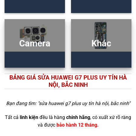
Camera
Khác
BẢNG GIÁ SỬA HUAWEI G7 PLUS UY TÍN HÀ
NỘI, BẮC NINH
Bạn đang tìm: "
sửa huawei g7 plus uy tín hà nội, bắc ninh
"
Tất cả
linh kiện
đều là hàng
chính hãng
, có xuất xứ rõ ràng
và được
bảo hành 12 tháng.