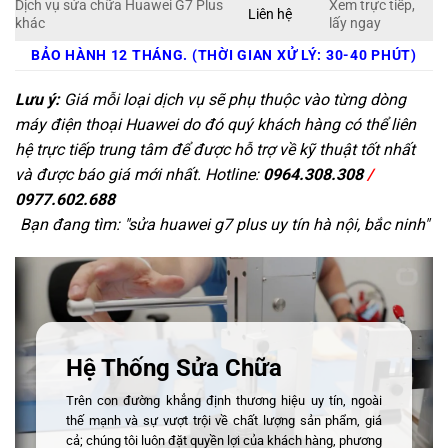
Dịch vụ sửa chữa Huawei G7 Plus
Xem trực tiếp,
Liên hệ
khác
lấy ngay
BẢO HÀNH 12 THÁNG. (THỜI GIAN XỬ LÝ: 30-40 PHÚT)
Lưu ý:
Giá mỗi loại dịch vụ sẽ phụ thuộc vào từng dòng
máy điện thoại Huawei do đó quý khách hàng có thể liên
hệ trực tiếp trung tâm để được hỗ trợ về kỹ thuật tốt nhất
và được báo giá mới nhất. Hotline:
0964.308.308
/
0977.602.688
Bạn đang tìm: "
sửa huawei g7 plus uy tín hà nội, bắc ninh
"
Hệ Thống Sửa Chữa
Trên con đường khẳng định thương hiệu uy tín, ngoài
thế mạnh và sự vượt trội về chất lượng sản phẩm, giá
cả; chúng tôi luôn đặt quyền lợi của khách hàng, phương