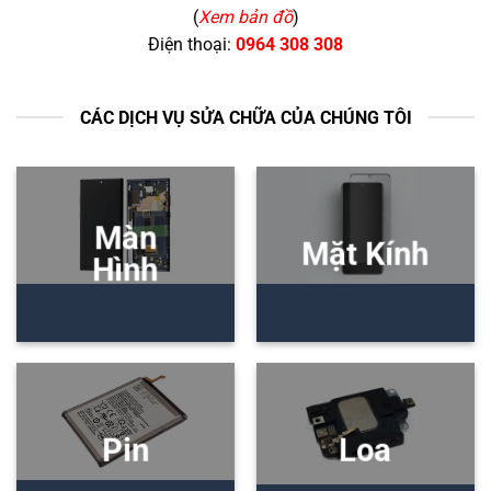
(
Xem bản đồ
)
Điện thoại:
0964 308 308
CÁC DỊCH VỤ SỬA CHỮA CỦA CHÚNG TÔI
Màn
Mặt Kính
Hình
Pin
Loa