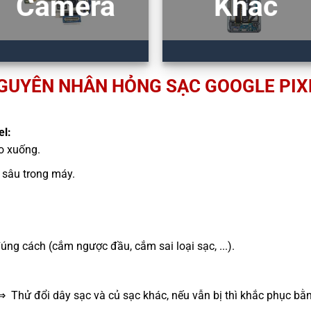
Camera
Khác
GUYÊN NHÂN HỎNG SẠC GOOGLE PIX
el:
ao xuống.
sâu trong máy.
g cách (cắm ngược đầu, cắm sai loại sạc, ...).
⇒ Thử đổi dây sạc và củ sạc khác, nếu vẫn bị thì khắc phục bằ