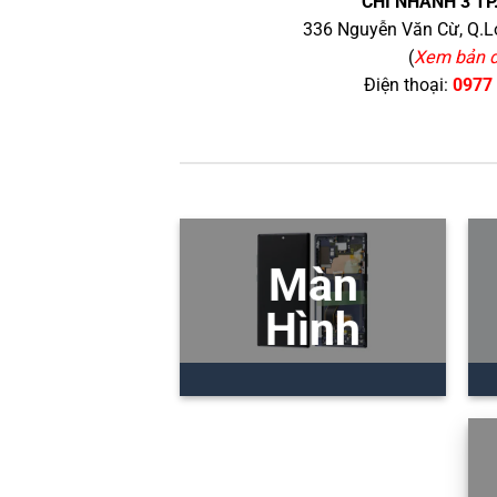
CHI NHÁNH 3 TP
336 Nguyễn Văn Cừ, Q.Lo
(
Xem bản 
Điện thoại:
0977
Màn
Hình