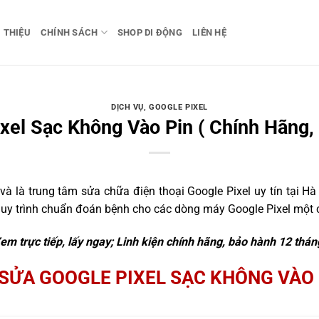
I THIỆU
CHÍNH SÁCH
SHOP DI ĐỘNG
LIÊN HỆ
DỊCH VỤ
,
GOOGLE PIXEL
xel Sạc Không Vào Pin ( Chính Hãng,
 là trung tâm sửa chữa điện thoại Google Pixel uy tín tại Hà 
quy trình chuẩn đoán bệnh cho các dòng máy Google Pixel một c
em trực tiếp, lấy ngay; Linh kiện chính hãng, bảo hành 12 thán
SỬA GOOGLE PIXEL SẠC KHÔNG VÀO 