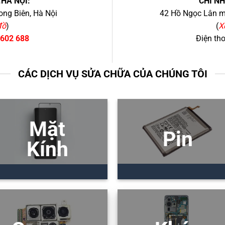
.HÀ NỘI:
CHI N
ng Biên, Hà Nội
42 Hồ Ngọc Lân mớ
đồ
)
(
X
 602 688
Điện th
CÁC DỊCH VỤ SỬA CHỮA CỦA CHÚNG TÔI
Mặt
Pin
Kính