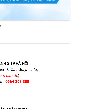
?
NH 2 TP.HÀ NỘI:
iên, Q.Cầu Giấy, Hà Nội
em bản đồ
)
oại:
0964 308 308