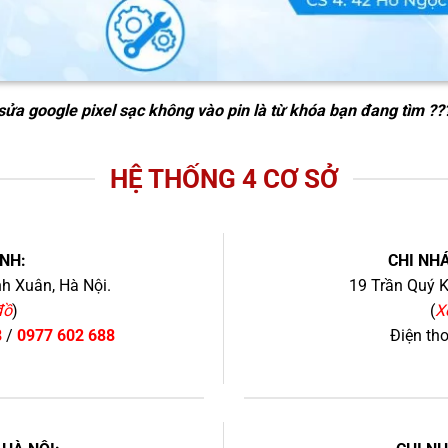
sửa google pixel sạc không vào pin
là từ khóa bạn đang tìm ??
HỆ THỐNG 4 CƠ SỞ
NH:
CHI NHÁ
h Xuân, Hà Nội.
19 Trần Quý K
đồ
)
(
X
8
/
0977 602 688
Điện th
+