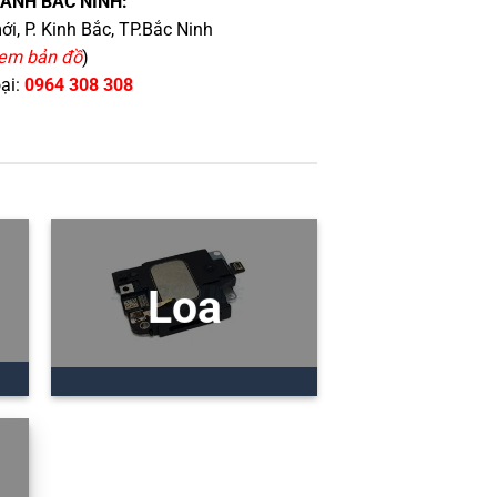
HÁNH BẮC NINH:
i, P. Kinh Bắc, TP.Bắc Ninh
em bản đồ
)
oại:
0964 308 308
Loa