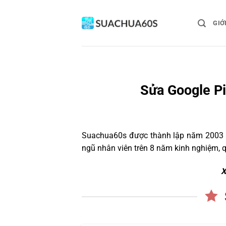
Bỏ
qua
GIỚ
nội
dung
Sửa Google Pi
Suachua60s
được thành lập năm 2003 và
ngũ nhân viên trên 8 năm kinh nghiệm, 
X