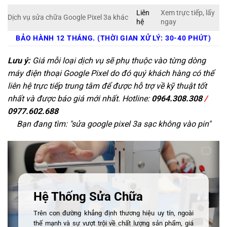
Liên
Xem trực tiếp, lấy
Dịch vụ sửa chữa Google Pixel 3a khác
hệ
ngay
BẢO HÀNH 12 THÁNG. (THỜI GIAN XỬ LÝ: 30-40 PHÚT)
Lưu ý:
Giá mỗi loại dịch vụ sẽ phụ thuộc vào từng dòng
máy điện thoại Google Pixel do đó quý khách hàng có thể
liên hệ trực tiếp trung tâm để được hỗ trợ về kỹ thuật tốt
nhất và được báo giá mới nhất. Hotline:
0964.308.308
/
0977.602.688
Bạn đang tìm: "
sửa google pixel 3a sạc không vào pin
"
Hệ Thống Sửa Chữa
Trên con đường khẳng định thương hiệu uy tín, ngoài
thế mạnh và sự vượt trội về chất lượng sản phẩm, giá