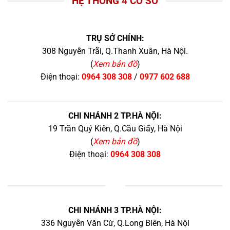
HỆ THỐNG 4 CƠ SỞ
TRỤ SỞ CHÍNH:
308 Nguyễn Trãi, Q.Thanh Xuân, Hà Nội.
(
Xem bản đồ
)
Điện thoại:
0964 308 308
/
0977 602 688
CHI NHÁNH 2 TP.HÀ NỘI:
19 Trần Quý Kiên, Q.Cầu Giấy, Hà Nội
(
Xem bản đồ
)
Điện thoại:
0964 308 308
+
CHI NHÁNH 3 TP.HÀ NỘI:
336 Nguyễn Văn Cừ, Q.Long Biên, Hà Nội