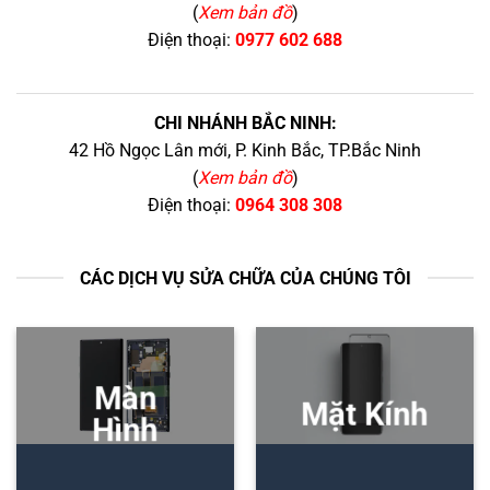
(
Xem bản đồ
)
Điện thoại:
0977 602 688
CHI NHÁNH BẮC NINH:
42 Hồ Ngọc Lân mới, P. Kinh Bắc, TP.Bắc Ninh
(
Xem bản đồ
)
Điện thoại:
0964 308 308
CÁC DỊCH VỤ SỬA CHỮA CỦA CHÚNG TÔI
Màn
Mặt Kính
Hình