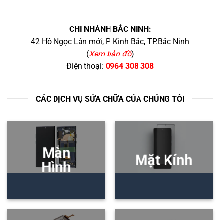
CHI NHÁNH BẮC NINH:
42 Hồ Ngọc Lân mới, P. Kinh Bắc, TP.Bắc Ninh
(
Xem bản đồ
)
Điện thoại:
0964 308 308
CÁC DỊCH VỤ SỬA CHỮA CỦA CHÚNG TÔI
Màn
Mặt Kính
Hình