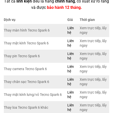
Tất cả
linh kiện
đều là hàng
chính hãng
, có xuất xứ rõ ràng
và được
bảo hành 12 tháng.
Dịch vụ
Giá
Thời gian
Liên
Xem trực tiếp, lấy
Thay màn hình Tecno Spark 6
hệ
ngay
Liên
Xem trực tiếp, lấy
Thay mặt kính Tecno Spark 6
hệ
ngay
Liên
Xem trực tiếp, lấy
Thay pin Tecno Spark 6
hệ
ngay
Liên
Xem trực tiếp, lấy
Thay camera Tecno Spark 6
hệ
ngay
Liên
Xem trực tiếp, lấy
Thay chân sạc Tecno Spark 6
hệ
ngay
Liên
Xem trực tiếp, lấy
Thay mặt kính lưng/vỏ Tecno Spark 6
hệ
ngay
Liên
Xem trực tiếp, lấy
Thay loa Tecno Spark 6 khác
hệ
ngay