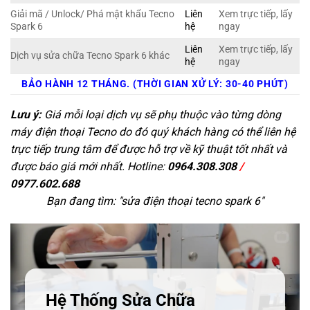
Giải mã / Unlock/ Phá mật khẩu Tecno
Liên
Xem trực tiếp, lấy
Spark 6
hệ
ngay
Liên
Xem trực tiếp, lấy
Dịch vụ sửa chữa Tecno Spark 6 khác
hệ
ngay
BẢO HÀNH 12 THÁNG. (THỜI GIAN XỬ LÝ: 30-40 PHÚT)
Lưu ý:
Giá mỗi loại dịch vụ sẽ phụ thuộc vào từng dòng
máy điện thoại Tecno do đó quý khách hàng có thể liên hệ
trực tiếp trung tâm để được hỗ trợ về kỹ thuật tốt nhất và
được báo giá mới nhất. Hotline:
0964.308.308
/
0977.602.688
Bạn đang tìm: "
sửa điện thoại tecno spark 6
"
Hệ Thống Sửa Chữa