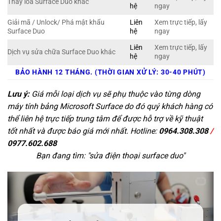
Thay loa Surface Duo khác
hệ
ngay
Giải mã / Unlock/ Phá mật khẩu
Liên
Xem trực tiếp, lấy
Surface Duo
hệ
ngay
Liên
Xem trực tiếp, lấy
Dịch vụ sửa chữa Surface Duo khác
hệ
ngay
BẢO HÀNH 12 THÁNG. (THỜI GIAN XỬ LÝ: 30-40 PHÚT)
Lưu ý:
Giá mỗi loại dịch vụ sẽ phụ thuộc vào từng dòng
máy tính bảng Microsoft Surface do đó quý khách hàng có
thể liên hệ trực tiếp trung tâm để được hỗ trợ về kỹ thuật
tốt nhất và được báo giá mới nhất. Hotline:
0964.308.308
/
0977.602.688
Bạn đang tìm: "
sửa điện thoại surface duo
"