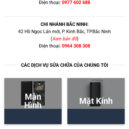
Điện thoại:
0977 602 688
CHI NHÁNH BẮC NINH:
42 Hồ Ngọc Lân mới, P. Kinh Bắc, TP.Bắc Ninh
(
Xem bản đồ
)
Điện thoại:
0964 308 308
CÁC DỊCH VỤ SỬA CHỮA CỦA CHÚNG TÔI
Màn
Mặt Kính
Hình