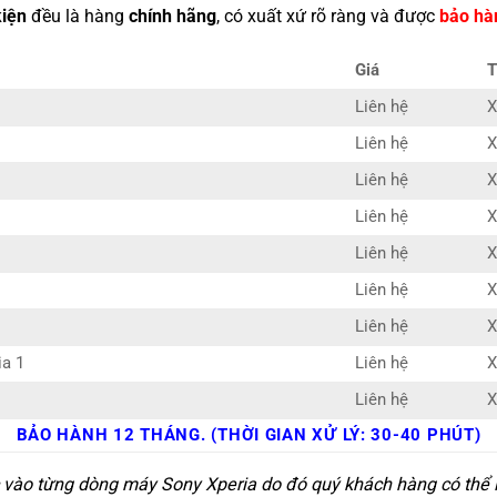
kiện
đều là hàng
chính hãng
, có xuất xứ rõ ràng và được
bảo hà
Giá
T
Liên hệ
X
Liên hệ
X
Liên hệ
X
Liên hệ
X
Liên hệ
X
Liên hệ
X
Liên hệ
X
ia 1
Liên hệ
X
Liên hệ
X
BẢO HÀNH 12 THÁNG. (THỜI GIAN XỬ LÝ: 30-40 PHÚT)
c vào từng dòng máy Sony Xperia do đó quý khách hàng có thể l