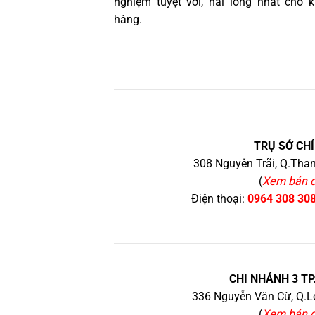
nghiệm tuyệt vời, hài lòng nhất cho 
hàng.
TRỤ SỞ CHÍ
308 Nguyễn Trãi, Q.Than
(
Xem bản 
Điện thoại:
0964 308 30
CHI NHÁNH 3 TP
336 Nguyễn Văn Cừ, Q.Lo
(
Xem bản 