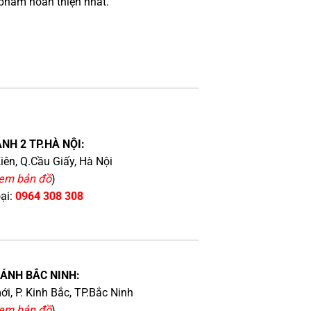
phẩm hoàn thiện nhất.
NH 2 TP.HÀ NỘI:
iên, Q.Cầu Giấy, Hà Nội
em bản đồ
)
oại:
0964 308 308
HÁNH BẮC NINH:
i, P. Kinh Bắc, TP.Bắc Ninh
em bản đồ
)