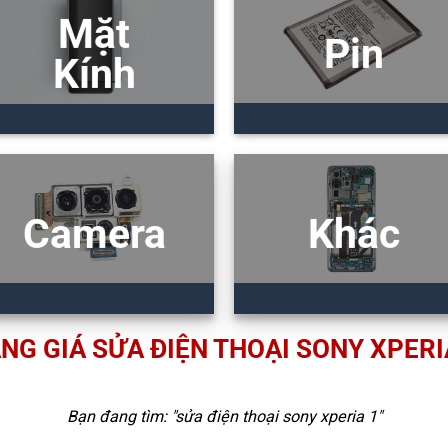
Mặt
Pin
Kính
Camera
Khác
NG GIÁ SỬA ĐIỆN THOẠI SONY XPERI
Bạn đang tìm: "
sửa điện thoại sony xperia 1
"