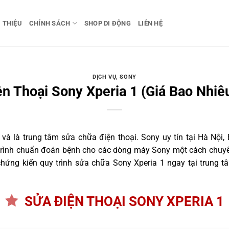
I THIỆU
CHÍNH SÁCH
SHOP DI ĐỘNG
LIÊN HỆ
DỊCH VỤ
,
SONY
n Thoại Sony Xperia 1 (Giá Bao Nhiê
 là trung tâm sửa chữa điện thoại. Sony uy tín tại Hà Nội, 
 trình chuẩn đoán bệnh cho các dòng máy Sony một cách chuyên
ứng kiến quy trình sửa chữa Sony Xperia 1 ngay tại trung t
SỬA ĐIỆN THOẠI SONY XPERIA 1