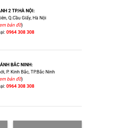
NH 2 TP.HÀ NỘI:
iên, Q.Cầu Giấy, Hà Nội
em bản đồ
)
oại:
0964 308 308
HÁNH BẮC NINH:
i, P. Kinh Bắc, TP.Bắc Ninh
em bản đồ
)
oại:
0964 308 308