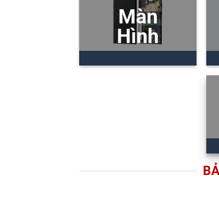
Màn
Hình
BẢ