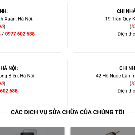
NH:
CHI NHÁ
h Xuân, Hà Nội.
19 Trần Quý K
đồ
)
(
X
8
/
0977 602 688
Điện th
+
.HÀ NỘI:
CHI N
ng Biên, Hà Nội
42 Hồ Ngọc Lân mớ
đồ
)
(
X
 602 688
Điện th
CÁC DỊCH VỤ SỬA CHỮA CỦA CHÚNG TÔI