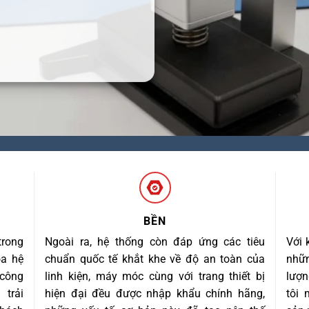
BỀN
trong
Ngoài ra, hệ thống còn đáp ứng các tiêu
Với 
óa hệ
chuẩn quốc tế khắt khe về độ an toàn của
nhữn
 công
linh kiện, máy móc cùng với trang thiết bị
lượn
trải
hiện đại đều được nhập khẩu chính hãng,
tôi