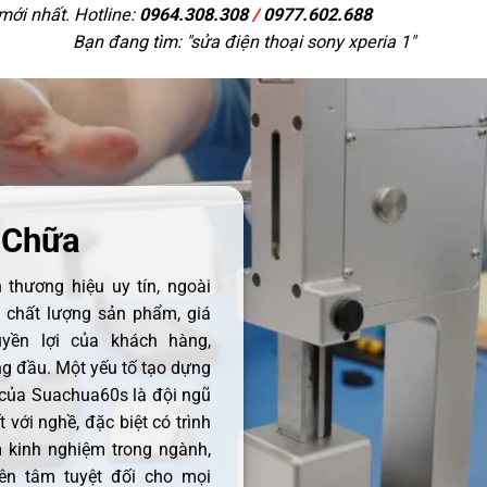
 mới nhất. Hotline:
0964.308.308
/
0977.602.688
Bạn đang tìm: "
sửa điện thoại sony xperia 1
"
 Chữa
thương hiệu uy tín, ngoài
ề chất lượng sản phẩm, giá
uyền lợi của khách hàng,
 đầu. Một yếu tố tạo dựng
 của Suachua60s là đội ngũ
 với nghề, đặc biệt có trình
 kinh nghiệm trong ngành,
ên tâm tuyệt đối cho mọi