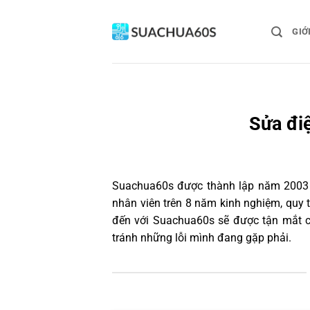
Bỏ
qua
GIỚ
nội
dung
Sửa điệ
Suachua60s
được thành lập năm 2003 và
nhân viên trên 8 năm kinh nghiệm, quy
đến với Suachua60s sẽ được tận mắt ch
tránh những lỗi mình đang gặp phải.