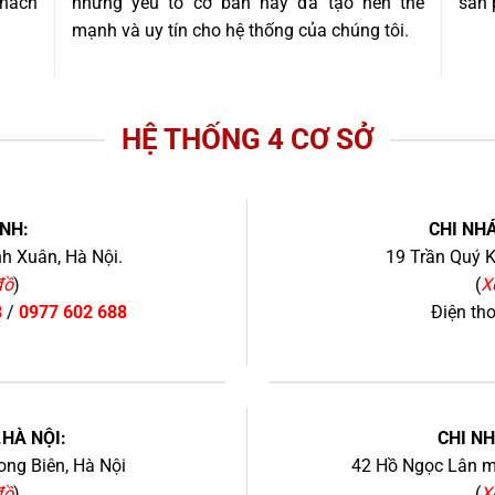
khách
những yếu tố cơ bản này đã tạo nên thế
sản 
mạnh và uy tín cho hệ thống của chúng tôi.
HỆ THỐNG 4 CƠ SỞ
NH:
CHI NHÁ
h Xuân, Hà Nội.
19 Trần Quý K
đồ
)
(
X
8
/
0977 602 688
Điện th
+
.HÀ NỘI:
CHI N
ng Biên, Hà Nội
42 Hồ Ngọc Lân mớ
đồ
)
(
X