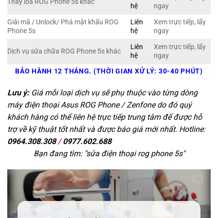
Thay loa ROG Phone 5s khác
hệ
ngay
Giải mã / Unlock/ Phá mật khẩu ROG
Liên
Xem trực tiếp, lấy
Phone 5s
hệ
ngay
Liên
Xem trực tiếp, lấy
Dịch vụ sửa chữa ROG Phone 5s khác
hệ
ngay
BẢO HÀNH 12 THÁNG. (THỜI GIAN XỬ LÝ: 30-40 PHÚT)
Lưu ý:
Giá mỗi loại dịch vụ sẽ phụ thuộc vào từng dòng
máy điện thoại Asus ROG Phone / Zenfone do đó quý
khách hàng có thể liên hệ trực tiếp trung tâm để được hỗ
trợ về kỹ thuật tốt nhất và được báo giá mới nhất. Hotline:
0964.308.308
/
0977.602.688
Bạn đang tìm: "
sửa điện thoại rog phone 5s
"