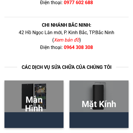
Điện thoại:
0977 602 688
CHI NHÁNH BẮC NINH:
42 Hồ Ngọc Lân mới, P. Kinh Bắc, TP.Bắc Ninh
(
Xem bản đồ
)
Điện thoại:
0964 308 308
CÁC DỊCH VỤ SỬA CHỮA CỦA CHÚNG TÔI
Màn
Mặt Kính
Hình