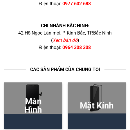
Điện thoại:
0977 602 688
CHI NHÁNH BẮC NINH:
42 Hồ Ngọc Lân mới, P. Kinh Bắc, TP.Bắc Ninh
(
Xem bản đồ
)
Điện thoại:
0964 308 308
CÁC SẢN PHẨM CỦA CHÚNG TÔI
Màn
Mặt Kính
Hình