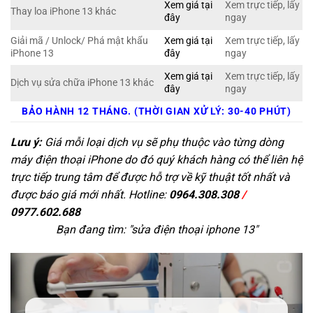
Xem giá tại
Xem trực tiếp, lấy
Thay loa iPhone 13 khác
đây
ngay
Giải mã / Unlock/ Phá mật khẩu
Xem giá tại
Xem trực tiếp, lấy
iPhone 13
đây
ngay
Xem giá tại
Xem trực tiếp, lấy
Dịch vụ sửa chữa iPhone 13 khác
đây
ngay
BẢO HÀNH 12 THÁNG. (THỜI GIAN XỬ LÝ: 30-40 PHÚT)
Lưu ý:
Giá mỗi loại dịch vụ sẽ phụ thuộc vào từng dòng
máy điện thoại iPhone do đó quý khách hàng có thể liên hệ
trực tiếp trung tâm để được hỗ trợ về kỹ thuật tốt nhất và
được báo giá mới nhất. Hotline:
0964.308.308
/
0977.602.688
Bạn đang tìm: "
sửa điện thoại iphone 13
"