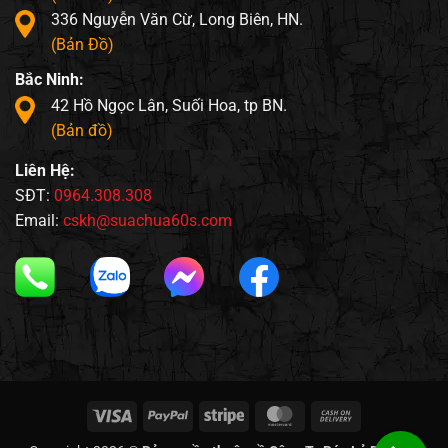
336 Nguyễn Văn Cừ, Long Biên, HN.
(Bản Đồ)
Bắc Ninh:
42 Hồ Ngọc Lân, Suối Hoa, tp BN.
(Bản đồ)
Liên Hệ:
SĐT:
0964.308.308
Email:
cskh@suachua60s.com
Visa
PayPal
Stripe
MasterCard
Cash
On