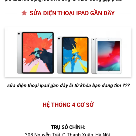
SỬA ĐIỆN THOẠI IPAD GẦN ĐÂY
sửa điện thoại ipad gần đây
là từ khóa bạn đang tìm ???
HỆ THỐNG 4 CƠ SỞ
TRỤ SỞ CHÍNH:
308 Nguyễn Trãi, Q.Thanh Xuân, Hà Nội.