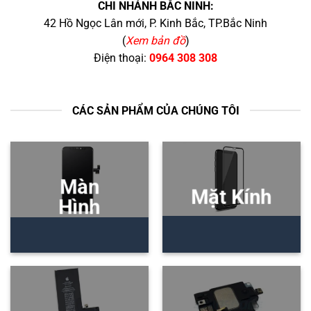
CHI NHÁNH BẮC NINH:
42 Hồ Ngọc Lân mới, P. Kinh Bắc, TP.Bắc Ninh
(
Xem bản đồ
)
Điện thoại:
0964 308 308
CÁC SẢN PHẨM CỦA CHÚNG TÔI
Màn
Mặt Kính
Hình