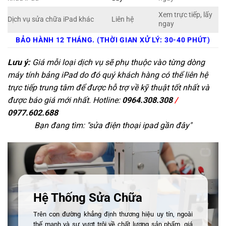
Xem trực tiếp, lấy
Dịch vụ sửa chữa iPad khác
Liên hệ
ngay
BẢO HÀNH 12 THÁNG. (THỜI GIAN XỬ LÝ: 30-40 PHÚT)
Lưu ý:
Giá mỗi loại dịch vụ sẽ phụ thuộc vào từng dòng
máy tính bảng iPad do đó quý khách hàng có thể liên hệ
trực tiếp trung tâm để được hỗ trợ về kỹ thuật tốt nhất và
được báo giá mới nhất. Hotline:
0964.308.308
/
0977.602.688
Bạn đang tìm: "
sửa điện thoại ipad gần đây
"
Hệ Thống Sửa Chữa
Trên con đường khẳng định thương hiệu uy tín, ngoài
thế mạnh và sự vượt trội về chất lượng sản phẩm, giá