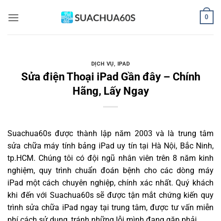
Bỏ
0
qua
nội
dung
DỊCH VỤ
,
IPAD
Sửa điện Thoại iPad Gần đây – Chính
Hãng, Lấy Ngay
Suachua60s
được thành lập năm 2003 và là trung tâm
sửa chữa máy tính bảng iPad uy tín tại Hà Nội, Bắc Ninh,
tp.HCM. Chúng tôi có đội ngũ nhân viên trên 8 năm kinh
nghiệm, quy trình chuẩn đoán bệnh cho các dòng máy
iPad một cách chuyên nghiệp, chính xác nhất. Quý khách
khi đến với Suachua60s sẽ được tận mắt chứng kiến quy
trình sửa chữa iPad ngay tại trung tâm, được tư vấn miễn
phí cách sử dụng, tránh những lỗi mình đang gặp phải.