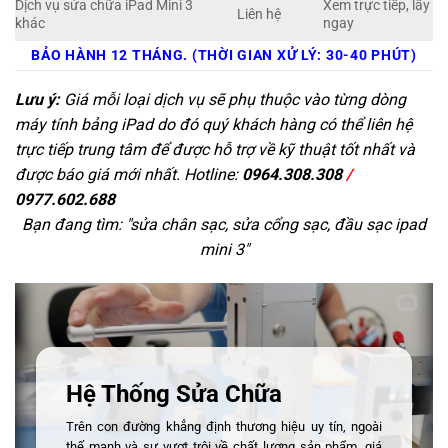
Dịch vụ sửa chữa iPad Mini 3
Xem trực tiếp, lấy
Liên hệ
khác
ngay
BẢO HÀNH 12 THÁNG. (THỜI GIAN XỬ LÝ: 30-40 PHÚT)
Lưu ý:
Giá mỗi loại dịch vụ sẽ phụ thuộc vào từng dòng
máy tính bảng iPad do đó quý khách hàng có thể liên hệ
trực tiếp trung tâm để được hỗ trợ về kỹ thuật tốt nhất và
được báo giá mới nhất. Hotline:
0964.308.308
/
0977.602.688
Bạn đang tìm: "
sửa chân sạc, sửa cổng sạc, đầu sạc ipad
mini 3
"
Hệ Thống Sửa Chữa
Trên con đường khẳng định thương hiệu uy tín, ngoài
thế mạnh và sự vượt trội về chất lượng sản phẩm, giá