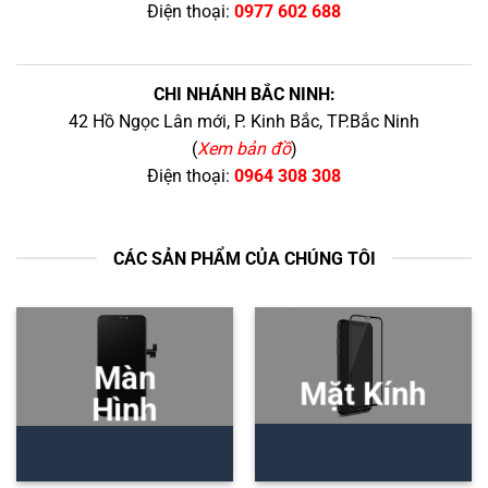
Điện thoại:
0977 602 688
CHI NHÁNH BẮC NINH:
42 Hồ Ngọc Lân mới, P. Kinh Bắc, TP.Bắc Ninh
(
Xem bản đồ
)
Điện thoại:
0964 308 308
CÁC SẢN PHẨM CỦA CHÚNG TÔI
Màn
Mặt Kính
Hình