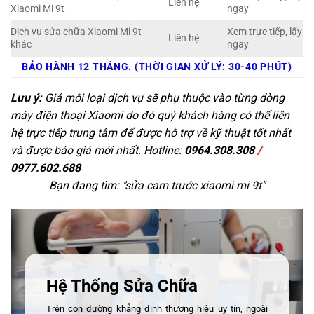
Liên hệ
Xiaomi Mi 9t
ngay
Dịch vụ sửa chữa Xiaomi Mi 9t
Xem trực tiếp, lấy
Liên hệ
khác
ngay
BẢO HÀNH 12 THÁNG. (THỜI GIAN XỬ LÝ: 30-40 PHÚT)
Lưu ý:
Giá mỗi loại dịch vụ sẽ phụ thuộc vào từng dòng
máy điện thoại Xiaomi do đó quý khách hàng có thể liên
hệ trực tiếp trung tâm để được hỗ trợ về kỹ thuật tốt nhất
và được báo giá mới nhất. Hotline:
0964.308.308
/
0977.602.688
Bạn đang tìm: "
sửa cam trước xiaomi mi 9t
"
Hệ Thống Sửa Chữa
Trên con đường khẳng định thương hiệu uy tín, ngoài