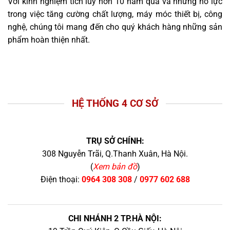
Với kinh nghiệm tích lũy hơn 10 năm qua và những nỗ lực
trong việc tăng cường chất lượng, máy móc thiết bị, công
nghệ, chúng tôi mang đến cho quý khách hàng những sản
phẩm hoàn thiện nhất.
HỆ THỐNG 4 CƠ SỞ
TRỤ SỞ CHÍNH:
308 Nguyễn Trãi, Q.Thanh Xuân, Hà Nội.
(
Xem bản đồ
)
Điện thoại:
0964 308 308
/
0977 602 688
CHI NHÁNH 2 TP.HÀ NỘI: