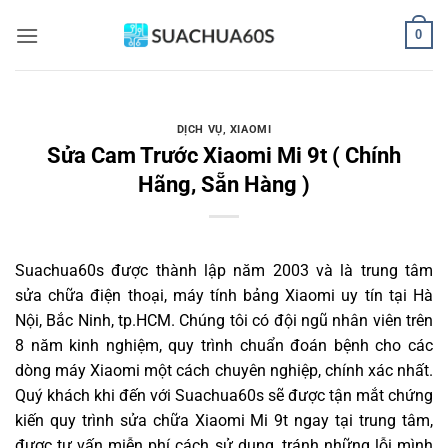
Bỏ
0
qua
nội
dung
DỊCH VỤ
,
XIAOMI
Sửa Cam Trước Xiaomi Mi 9t ( Chính
Hãng, Sẵn Hàng )
Suachua60s
được thành lập năm 2003 và là trung tâm
sửa chữa điện thoại, máy tính bảng Xiaomi uy tín tại Hà
Nội, Bắc Ninh, tp.HCM. Chúng tôi có đội ngũ nhân viên trên
8 năm kinh nghiệm, quy trình chuẩn đoán bệnh cho các
dòng máy Xiaomi một cách chuyên nghiệp, chính xác nhất.
Quý khách khi đến với Suachua60s sẽ được tận mắt chứng
kiến quy trình sửa chữa Xiaomi Mi 9t ngay tại trung tâm,
được tư vấn miễn phí cách sử dụng, tránh những lỗi mình