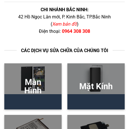
CHI NHÁNH BẮC NINH:
42 Hồ Ngọc Lân mới, P. Kinh Bắc, TP.Bắc Ninh
(
Xem bản đồ
)
Điện thoại:
0964 308 308
CÁC DỊCH VỤ SỬA CHỮA CỦA CHÚNG TÔI
Màn
Mặt Kính
Hình