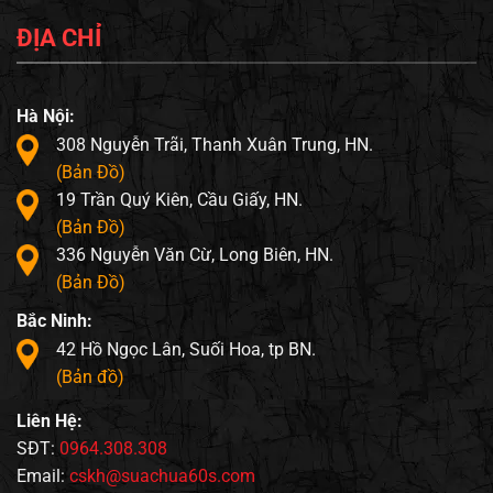
ĐỊA CHỈ
Hà Nội:
308 Nguyễn Trãi, Thanh Xuân Trung, HN.
(Bản Đồ)
19 Trần Quý Kiên, Cầu Giấy, HN.
(Bản Đồ)
336 Nguyễn Văn Cừ, Long Biên, HN.
(Bản Đồ)
Bắc Ninh:
42 Hồ Ngọc Lân, Suối Hoa, tp BN.
(Bản đồ)
Liên Hệ:
SĐT:
0964.308.308
Email:
cskh@suachua60s.com