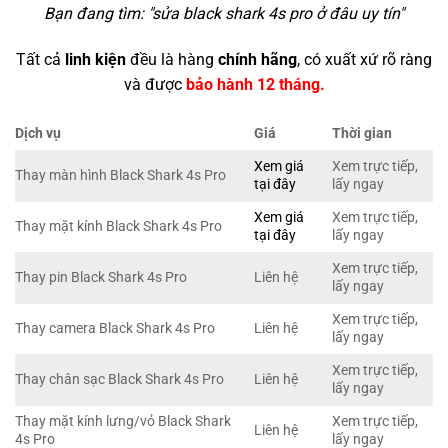
Bạn đang tìm: "
sửa black shark 4s pro ở đâu uy tín
"
Tất cả
linh kiện
đều là hàng
chính hãng
, có xuất xứ rõ ràng
và được
bảo hành 12 tháng.
Dịch vụ
Giá
Thời gian
Xem giá
Xem trực tiếp,
Thay màn hình Black Shark 4s Pro
tại đây
lấy ngay
Xem giá
Xem trực tiếp,
Thay mặt kính Black Shark 4s Pro
tại đây
lấy ngay
Xem trực tiếp,
Thay pin Black Shark 4s Pro
Liên hệ
lấy ngay
Xem trực tiếp,
Thay camera Black Shark 4s Pro
Liên hệ
lấy ngay
Xem trực tiếp,
Thay chân sạc Black Shark 4s Pro
Liên hệ
lấy ngay
Thay mặt kính lưng/vỏ Black Shark
Xem trực tiếp,
Liên hệ
4s Pro
lấy ngay