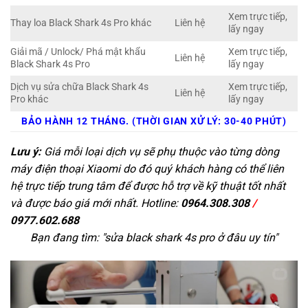
Xem trực tiếp,
Thay loa Black Shark 4s Pro khác
Liên hệ
lấy ngay
Giải mã / Unlock/ Phá mật khẩu
Xem trực tiếp,
Liên hệ
Black Shark 4s Pro
lấy ngay
Dịch vụ sửa chữa Black Shark 4s
Xem trực tiếp,
Liên hệ
Pro khác
lấy ngay
BẢO HÀNH 12 THÁNG. (THỜI GIAN XỬ LÝ: 30-40 PHÚT)
Lưu ý:
Giá mỗi loại dịch vụ sẽ phụ thuộc vào từng dòng
máy điện thoại Xiaomi do đó quý khách hàng có thể liên
hệ trực tiếp trung tâm để được hỗ trợ về kỹ thuật tốt nhất
và được báo giá mới nhất. Hotline:
0964.308.308
/
0977.602.688
Bạn đang tìm: "
sửa black shark 4s pro ở đâu uy tín
"