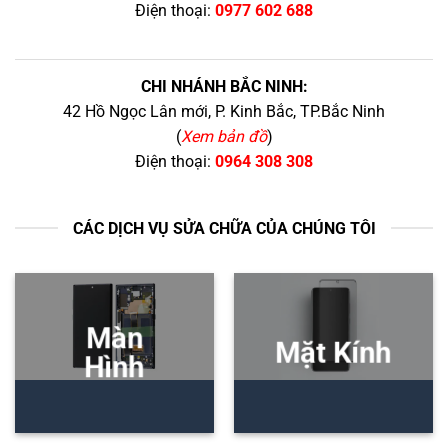
Điện thoại:
0977 602 688
CHI NHÁNH BẮC NINH:
42 Hồ Ngọc Lân mới, P. Kinh Bắc, TP.Bắc Ninh
(
Xem bản đồ
)
Điện thoại:
0964 308 308
CÁC DỊCH VỤ SỬA CHỮA CỦA CHÚNG TÔI
Màn
Mặt Kính
Hình