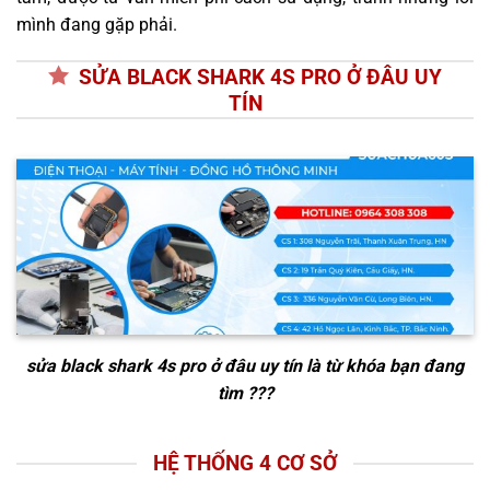
mình đang gặp phải.
SỬA BLACK SHARK 4S PRO Ở ĐÂU UY
TÍN
sửa black shark 4s pro ở đâu uy tín
là từ khóa bạn đang
tìm ???
HỆ THỐNG 4 CƠ SỞ