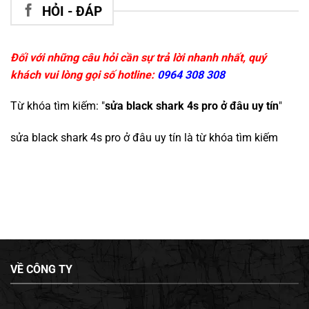
HỎI - ĐÁP
Đối với những câu hỏi cần sự trả lời nhanh nhất, quý
khách vui lòng gọi số hotline:
0964 308 308
Từ khóa tìm kiếm: "
sửa black shark 4s pro ở đâu uy tín
"
sửa black shark 4s pro ở đâu uy tín
là từ khóa tìm kiếm
VỀ CÔNG TY