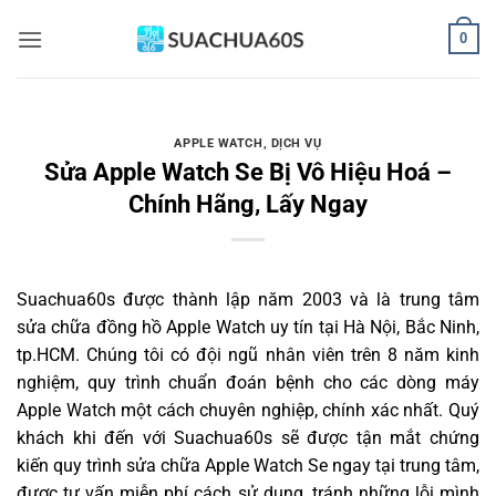
Bỏ
0
qua
nội
dung
APPLE WATCH
,
DỊCH VỤ
Sửa Apple Watch Se Bị Vô Hiệu Hoá –
Chính Hãng, Lấy Ngay
Suachua60s
được thành lập năm 2003 và là trung tâm
sửa chữa đồng hồ Apple Watch uy tín tại Hà Nội, Bắc Ninh,
tp.HCM. Chúng tôi có đội ngũ nhân viên trên 8 năm kinh
nghiệm, quy trình chuẩn đoán bệnh cho các dòng máy
Apple Watch một cách chuyên nghiệp, chính xác nhất. Quý
khách khi đến với Suachua60s sẽ được tận mắt chứng
kiến quy trình sửa chữa Apple Watch Se ngay tại trung tâm,
được tư vấn miễn phí cách sử dụng, tránh những lỗi mình