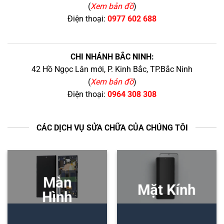
(
Xem bản đồ
)
Điện thoại:
0977 602 688
CHI NHÁNH BẮC NINH:
42 Hồ Ngọc Lân mới, P. Kinh Bắc, TP.Bắc Ninh
(
Xem bản đồ
)
Điện thoại:
0964 308 308
CÁC DỊCH VỤ SỬA CHỮA CỦA CHÚNG TÔI
Màn
Mặt Kính
Hình