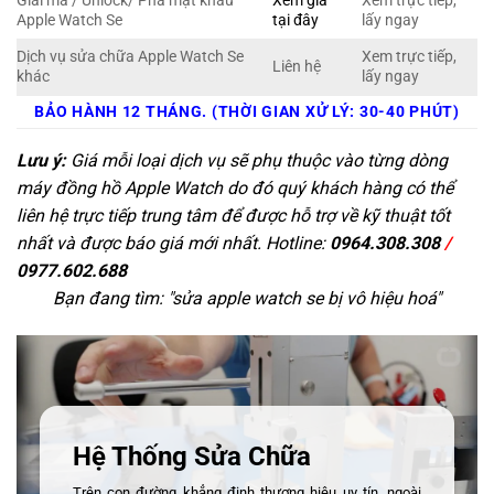
Giải mã / Unlock/ Phá mật khẩu
Xem giá
Xem trực tiếp,
Apple Watch Se
tại đây
lấy ngay
Dịch vụ sửa chữa Apple Watch Se
Xem trực tiếp,
Liên hệ
khác
lấy ngay
BẢO HÀNH 12 THÁNG. (THỜI GIAN XỬ LÝ: 30-40 PHÚT)
Lưu ý:
Giá mỗi loại dịch vụ sẽ phụ thuộc vào từng dòng
máy đồng hồ Apple Watch do đó quý khách hàng có thể
liên hệ trực tiếp trung tâm để được hỗ trợ về kỹ thuật tốt
nhất và được báo giá mới nhất. Hotline:
0964.308.308
/
0977.602.688
Bạn đang tìm: "
sửa apple watch se bị vô hiệu hoá
"
Hệ Thống Sửa Chữa
Trên con đường khẳng định thương hiệu uy tín, ngoài