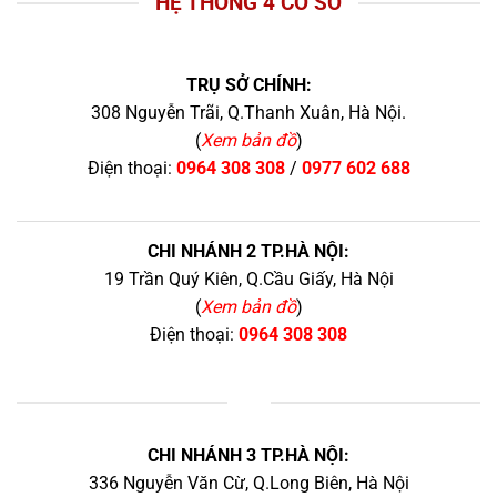
HỆ THỐNG 4 CƠ SỞ
TRỤ SỞ CHÍNH:
308 Nguyễn Trãi, Q.Thanh Xuân, Hà Nội.
(
Xem bản đồ
)
Điện thoại:
0964 308 308
/
0977 602 688
CHI NHÁNH 2 TP.HÀ NỘI:
19 Trần Quý Kiên, Q.Cầu Giấy, Hà Nội
(
Xem bản đồ
)
Điện thoại:
0964 308 308
+
CHI NHÁNH 3 TP.HÀ NỘI:
336 Nguyễn Văn Cừ, Q.Long Biên, Hà Nội