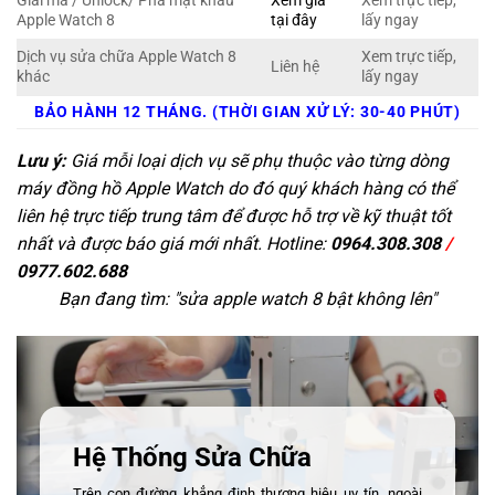
Giải mã / Unlock/ Phá mật khẩu
Xem giá
Xem trực tiếp,
Apple Watch 8
tại đây
lấy ngay
Dịch vụ sửa chữa Apple Watch 8
Xem trực tiếp,
Liên hệ
khác
lấy ngay
BẢO HÀNH 12 THÁNG. (THỜI GIAN XỬ LÝ: 30-40 PHÚT)
Lưu ý:
Giá mỗi loại dịch vụ sẽ phụ thuộc vào từng dòng
máy đồng hồ Apple Watch do đó quý khách hàng có thể
liên hệ trực tiếp trung tâm để được hỗ trợ về kỹ thuật tốt
nhất và được báo giá mới nhất. Hotline:
0964.308.308
/
0977.602.688
Bạn đang tìm: "
sửa apple watch 8 bật không lên
"
Hệ Thống Sửa Chữa
Trên con đường khẳng định thương hiệu uy tín, ngoài