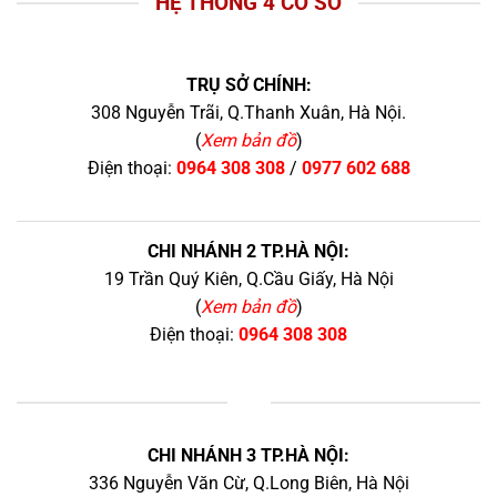
HỆ THỐNG 4 CƠ SỞ
TRỤ SỞ CHÍNH:
308 Nguyễn Trãi, Q.Thanh Xuân, Hà Nội.
(
Xem bản đồ
)
Điện thoại:
0964 308 308
/
0977 602 688
CHI NHÁNH 2 TP.HÀ NỘI:
19 Trần Quý Kiên, Q.Cầu Giấy, Hà Nội
(
Xem bản đồ
)
Điện thoại:
0964 308 308
+
CHI NHÁNH 3 TP.HÀ NỘI:
336 Nguyễn Văn Cừ, Q.Long Biên, Hà Nội