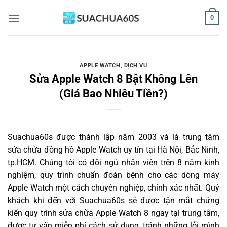
Bỏ
0
qua
nội
dung
APPLE WATCH
,
DỊCH VỤ
Sửa Apple Watch 8 Bật Không Lên
(Giá Bao Nhiêu Tiền?)
Suachua60s
được thành lập năm 2003 và là trung tâm
sửa chữa đồng hồ Apple Watch uy tín tại Hà Nội, Bắc Ninh,
tp.HCM. Chúng tôi có đội ngũ nhân viên trên 8 năm kinh
nghiệm, quy trình chuẩn đoán bệnh cho các dòng máy
Apple Watch một cách chuyên nghiệp, chính xác nhất. Quý
khách khi đến với Suachua60s sẽ được tận mắt chứng
kiến quy trình sửa chữa Apple Watch 8 ngay tại trung tâm,
được tư vấn miễn phí cách sử dụng, tránh những lỗi mình