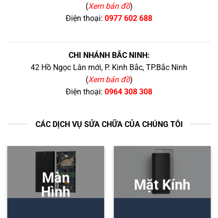
(
Xem bản đồ
)
Điện thoại:
0977 602 688
CHI NHÁNH BẮC NINH:
42 Hồ Ngọc Lân mới, P. Kinh Bắc, TP.Bắc Ninh
(
Xem bản đồ
)
Điện thoại:
0964 308 308
CÁC DỊCH VỤ SỬA CHỮA CỦA CHÚNG TÔI
Màn
Mặt Kính
Hình