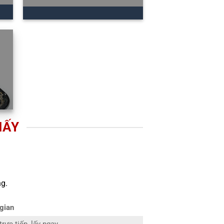
IẤY
g.
 gian