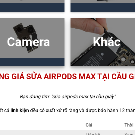
Camera
Khác
NG GIÁ SỬA AIRPODS MAX TẠI CẦU G
Bạn đang tìm: "
sửa airpods max tại cầu giấy
"
ất cả
linh kiện
đều có xuất xứ rõ ràng và được bảo hành 12 thán
Giá
Thời