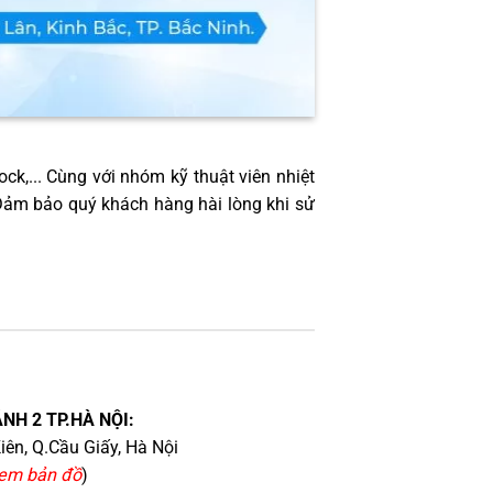
ock,... Cùng với nhóm kỹ thuật viên nhiệt
 Đảm bảo quý khách hàng hài lòng khi sử
NH 2 TP.HÀ NỘI:
iên, Q.Cầu Giấy, Hà Nội
em bản đồ
)