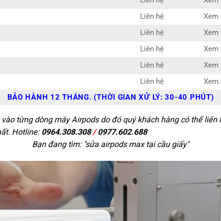
Liên hệ
Xem t
Liên hệ
Xem t
Liên hệ
Xem t
Liên hệ
Xem t
Liên hệ
Xem t
Liên hệ
Xem t
BẢO HÀNH 12 THÁNG. (THỜI GIAN XỬ LÝ: 30-40 PHÚT)
 vào từng dòng máy Airpods do đó quý khách hàng có thể liên h
ất. Hotline:
0964.308.308
/
0977.602.688
Bạn đang tìm: "
sửa airpods max tại cầu giấy
"