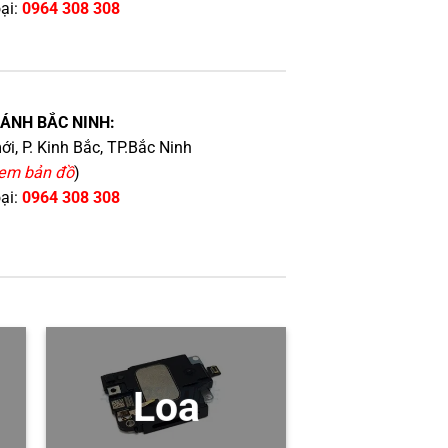
oại:
0964 308 308
HÁNH BẮC NINH:
i, P. Kinh Bắc, TP.Bắc Ninh
em bản đồ
)
oại:
0964 308 308
Loa