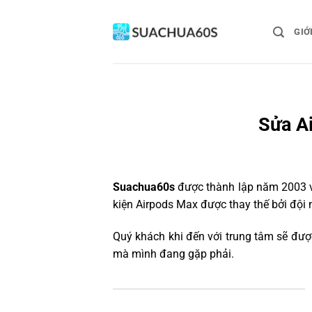
Bỏ
qua
GIỚ
nội
dung
Sửa Ai
Suachua60s
được thành lập năm 2003 và
kiện Airpods Max được thay thế bởi đội 
Quý khách khi đến với trung tâm sẽ được
mà mình đang gặp phải.