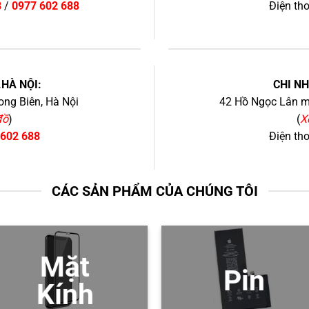
8
/
0977 602 688
Điện th
+
.HÀ NỘI:
CHI N
ng Biên, Hà Nội
42 Hồ Ngọc Lân mớ
đồ
)
(
X
 602 688
Điện th
CÁC SẢN PHẨM CỦA CHÚNG TÔI
Mặt
Pin
Kính