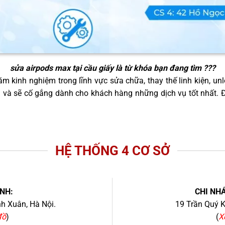
sửa airpods max tại cầu giấy
là từ khóa bạn đang tìm ???
m kinh nghiệm trong lĩnh vực sửa chữa, thay thế linh kiện, unl
g và sẽ cố gắng dành cho khách hàng những dịch vụ tốt nhất.
HỆ THỐNG 4 CƠ SỞ
NH:
CHI NHÁ
h Xuân, Hà Nội.
19 Trần Quý K
đồ
)
(
X