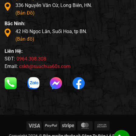
336 Nguyễn Văn Cừ, Long Biên, HN.
(Bản Đồ)
Bắc Ninh:
42 Hồ Ngọc Lân, Suối Hoa, tp BN.
(Bản đồ)
Liên Hệ:
SĐT:
0964.308.308
Email:
cskh@suachua60s.com
Visa
PayPal
Stripe
MasterCard
Cash
On