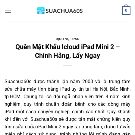
Bỏ
0
qua
nội
dung
DỊCH VỤ
,
IPAD
Quên Mật Khẩu Icloud iPad Mini 2 –
Chính Hãng, Lấy Ngay
Suachua60s
được thành lập năm 2003 và là trung tâm
sửa chữa máy tính bảng iPad uy tín tại Hà Nội, Bắc Ninh,
tp.HCM. Chúng tôi có đội ngũ nhân viên trên 8 năm kinh
nghiệm, quy trình chuẩn đoán bệnh cho các dòng máy
iPad một cách chuyên nghiệp, chính xác nhất. Quý khách
khi đến với Suachua60s sẽ được tận mắt chứng kiến quy
trình sửa chữa iPad Mini 2 ngay tại trung tâm, được tư vấn
miễn phí cách sử dụng, tránh những lỗi mình đang gặp