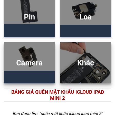
Pin
Loa
Camera
Khác
BẢNG GIÁ QUÊN MẬT KHẨU ICLOUD IPAD
MINI 2
Bạn đang tìm: "
quên mật khẩu icloud ipad mini 2
"