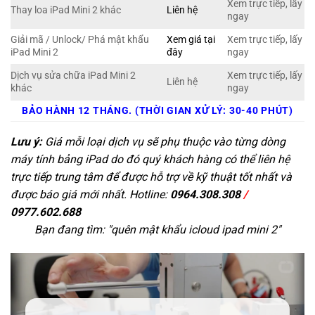
Xem trực tiếp, lấy
Thay loa iPad Mini 2 khác
Liên hệ
ngay
Giải mã / Unlock/ Phá mật khẩu
Xem giá tại
Xem trực tiếp, lấy
iPad Mini 2
đây
ngay
Dịch vụ sửa chữa iPad Mini 2
Xem trực tiếp, lấy
Liên hệ
khác
ngay
BẢO HÀNH 12 THÁNG. (THỜI GIAN XỬ LÝ: 30-40 PHÚT)
Lưu ý:
Giá mỗi loại dịch vụ sẽ phụ thuộc vào từng dòng
máy tính bảng iPad do đó quý khách hàng có thể liên hệ
trực tiếp trung tâm để được hỗ trợ về kỹ thuật tốt nhất và
được báo giá mới nhất. Hotline:
0964.308.308
/
0977.602.688
Bạn đang tìm: "
quên mật khẩu icloud ipad mini 2
"