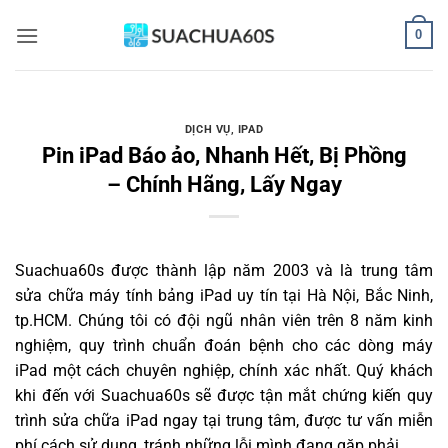
Bỏ
0
qua
nội
dung
DỊCH VỤ
,
IPAD
Pin iPad Báo ảo, Nhanh Hết, Bị Phồng
– Chính Hãng, Lấy Ngay
Suachua60s
được thành lập năm 2003 và là trung tâm
sửa chữa máy tính bảng iPad uy tín tại Hà Nội, Bắc Ninh,
tp.HCM. Chúng tôi có đội ngũ nhân viên trên 8 năm kinh
nghiệm, quy trình chuẩn đoán bệnh cho các dòng máy
iPad một cách chuyên nghiệp, chính xác nhất. Quý khách
khi đến với Suachua60s sẽ được tận mắt chứng kiến quy
trình sửa chữa iPad ngay tại trung tâm, được tư vấn miễn
phí cách sử dụng, tránh những lỗi mình đang gặp phải.