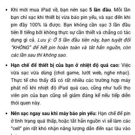
Khi mới mua iPad về, bạn nên sạc
5 lần đầu
. Mỗi lần
bạn chỉ sạc khi thiết bị vừa báo pin yếu, và sạc đến khi
pin đầy 100% là được. Bạn không cần sạc 3 lần đầu
tiên 8 tiếng bởi không thực sự cần thiết và chẳng có tác
dụng gì cả.
Lưu ý: Ở 5 lần đầu tiên này, bạn tuyệt đối
“KHÔNG” để hết pin hoàn toàn và tắt hẳn nguồn, còn
các lần sau thì không sao.
Hạn chế để thiết bị của bạn ở nhiệt độ quá cao:
Việc
vừa sạc vừa dùng (chơi game, lướt web, nghe nhạc).
Thực tế cho thấy đã có rất nhiều các trường hợp máy
phát nổ khi nhiệt độ iPad quá cao, cũng như tuổi thọ
viên pin của bạn cũng sẽ giảm đáng kể nếu tiếp diễn
thói quen này.
Nên sạc ngay sau khi máy báo pin yếu:
Hạn chế để pin
ở tình trạng quá thấp, hoặc tắt hẳn nguồn vì sẽ làm các
“cell” pin rất khó nhận năng lượng dẫn đến sạc lâu vào