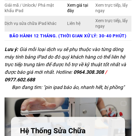
Giải mã / Unlock/ Phá mật
Xem giá tại
Xem trực tiếp, lấy
khẩu iPad
đây
ngay
Xem trực tiếp, lấy
Dịch vụ sửa chữa iPad khác
Liên hệ
ngay
BẢO HÀNH 12 THÁNG. (THỜI GIAN XỬ LÝ: 30-40 PHÚT)
Lưu ý:
Giá mỗi loại dịch vụ sẽ phụ thuộc vào từng dòng
máy tính bảng iPad do đó quý khách hàng có thể liên hệ
trực tiếp trung tâm để được hỗ trợ về kỹ thuật tốt nhất và
được báo giá mới nhất. Hotline:
0964.308.308
/
0977.602.688
Bạn đang tìm: "
pin ipad báo ảo, nhanh hết, bị phồng
"
Hệ Thống Sửa Chữa