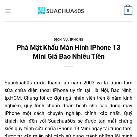
Bỏ
0
qua
nội
dung
DỊCH VỤ
,
IPHONE
Phá Mật Khẩu Màn Hình iPhone 13
Mini Giá Bao Nhiêu Tiền
Suachua60s
được thành lập năm 2003 và là trung tâm
sửa chữa điện thoại iPhone uy tín tại Hà Nội, Bắc Ninh,
tp.HCM. Chúng tôi có đội ngũ nhân viên trên 8 năm kinh
nghiệm, quy trình chuẩn đoán bệnh cho các dòng máy
iPhone một cách chuyên nghiệp, chính xác nhất. Quý
khách khi đến với Suachua60s sẽ được tận mắt chứng
kiến quy trình sửa chữa iPhone 13 Mini ngay tại trung tâm,
được tư vấn miễn phí cách sử dụng, tránh những lỗi mình