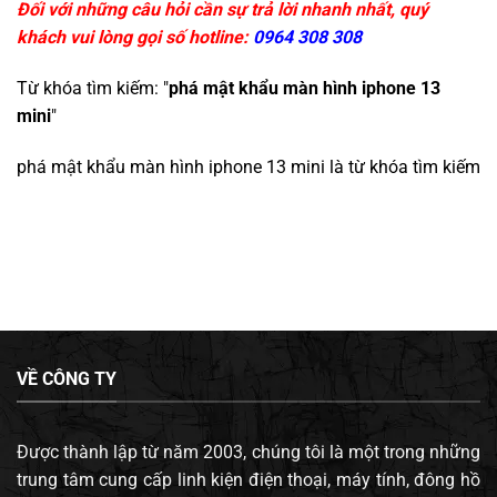
Đối với những câu hỏi cần sự trả lời nhanh nhất, quý
khách vui lòng gọi số hotline:
0964 308 308
Từ khóa tìm kiếm: "
phá mật khẩu màn hình iphone 13
mini
"
phá mật khẩu màn hình iphone 13 mini
là từ khóa tìm kiếm
VỀ CÔNG TY
Được thành lập từ năm 2003, chúng tôi là một trong những
trung tâm cung cấp linh kiện điện thoại, máy tính, đông hồ