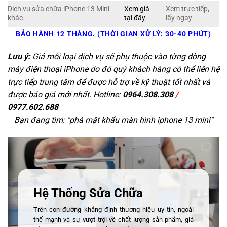
Dịch vụ sửa chữa iPhone 13 Mini
Xem giá
Xem trực tiếp,
khác
tại đây
lấy ngay
BẢO HÀNH 12 THÁNG. (THỜI GIAN XỬ LÝ: 30-40 PHÚT)
Lưu ý:
Giá mỗi loại dịch vụ sẽ phụ thuộc vào từng dòng
máy điện thoại iPhone do đó quý khách hàng có thể liên hệ
trực tiếp trung tâm để được hỗ trợ về kỹ thuật tốt nhất và
được báo giá mới nhất. Hotline:
0964.308.308
/
0977.602.688
Bạn đang tìm: "
phá mật khẩu màn hình iphone 13 mini
"
Hệ Thống Sửa Chữa
Trên con đường khẳng định thương hiệu uy tín, ngoài
thế mạnh và sự vượt trội về chất lượng sản phẩm, giá