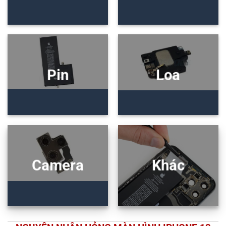
Pin
Loa
Camera
Khác