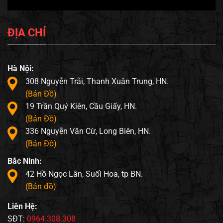
ĐỊA CHỈ
Hà Nội:
308 Nguyễn Trãi, Thanh Xuân Trung, HN.
(Bản Đồ)
19 Trần Quý Kiên, Cầu Giấy, HN.
(Bản Đồ)
336 Nguyễn Văn Cừ, Long Biên, HN.
(Bản Đồ)
Bắc Ninh:
42 Hồ Ngọc Lân, Suối Hoa, tp BN.
(Bản đồ)
Liên Hệ:
SĐT:
0964.308.308