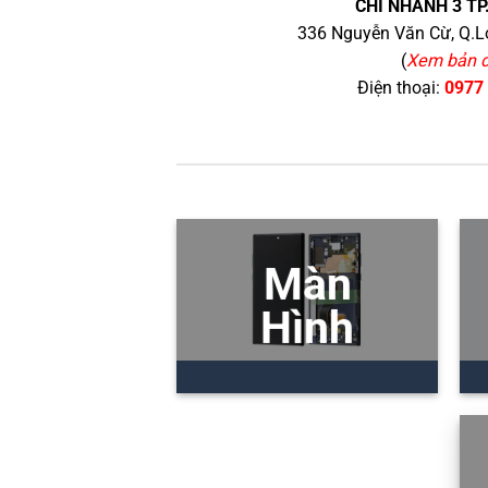
CHI NHÁNH 3 TP
336 Nguyễn Văn Cừ, Q.Lo
(
Xem bản 
Điện thoại:
0977
Màn
Hình