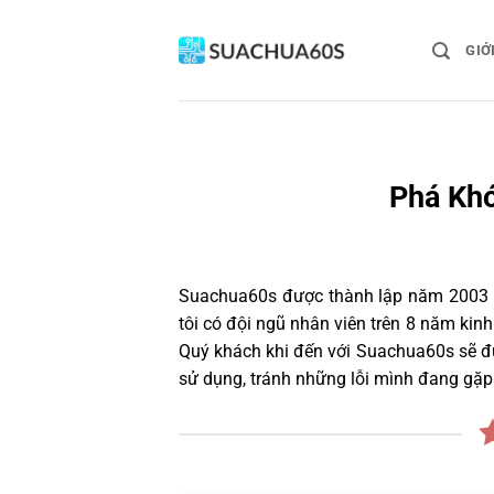
Bỏ
qua
GIỚ
nội
dung
Phá Khó
Suachua60s
được thành lập năm 2003 và
tôi có đội ngũ nhân viên trên 8 năm ki
Quý khách khi đến với Suachua60s sẽ đư
sử dụng, tránh những lỗi mình đang gặp