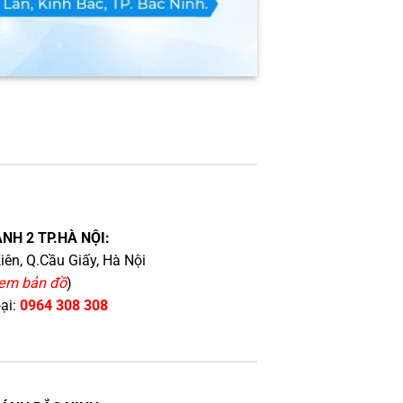
NH 2 TP.HÀ NỘI:
iên, Q.Cầu Giấy, Hà Nội
em bản đồ
)
oại:
0964 308 308