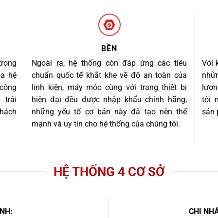
BỀN
trong
Ngoài ra, hệ thống còn đáp ứng các tiêu
Với 
óa hệ
chuẩn quốc tế khắt khe về độ an toàn của
nhữn
 công
linh kiện, máy móc cùng với trang thiết bị
lượn
trải
hiện đại đều được nhập khẩu chính hãng,
tôi
khách
những yếu tố cơ bản này đã tạo nên thế
sản 
mạnh và uy tín cho hệ thống của chúng tôi.
HỆ THỐNG 4 CƠ SỞ
NH:
CHI NHÁ