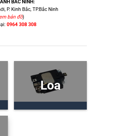
HÁNH BẮC NINH:
i, P. Kinh Bắc, TP.Bắc Ninh
em bản đồ
)
oại:
0964 308 308
Loa