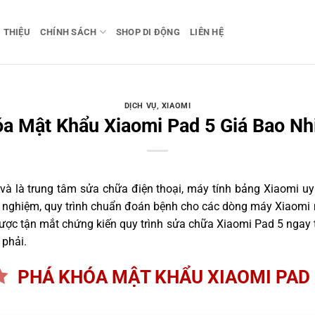
I THIỆU
CHÍNH SÁCH
SHOP DI ĐỘNG
LIÊN HỆ
DỊCH VỤ
,
XIAOMI
a Mật Khẩu Xiaomi Pad 5 Giá Bao Nh
 là trung tâm sửa chữa điện thoại, máy tính bảng Xiaomi uy 
nh nghiệm, quy trình chuẩn đoán bệnh cho các dòng máy Xiaomi 
ợc tận mắt chứng kiến quy trình sửa chữa Xiaomi Pad 5 ngay t
 phải.
PHÁ KHÓA MẬT KHẨU XIAOMI PAD 