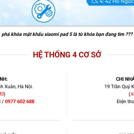
phá khóa mật khẩu xiaomi pad 5
là từ khóa bạn đang tìm ???
HỆ THỐNG 4 CƠ SỞ
NH:
CHI NHÁ
h Xuân, Hà Nội.
19 Trần Quý K
đồ
)
(
X
8
/
0977 602 688
Điện th
+