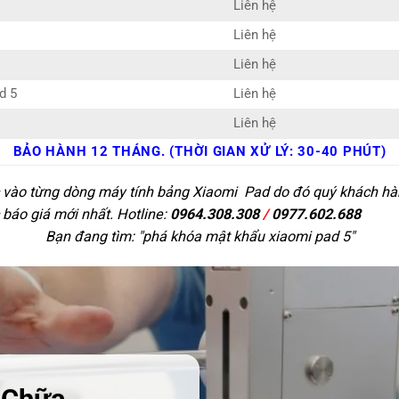
Liên hệ
Liên hệ
Liên hệ
d 5
Liên hệ
Liên hệ
BẢO HÀNH 12 THÁNG. (THỜI GIAN XỬ LÝ: 30-40 PHÚT)
c vào từng dòng máy tính bảng Xiaomi Pad do đó quý khách hàng
 báo giá mới nhất. Hotline:
0964.308.308
/
0977.602.688
Bạn đang tìm: "
phá khóa mật khẩu xiaomi pad 5
"