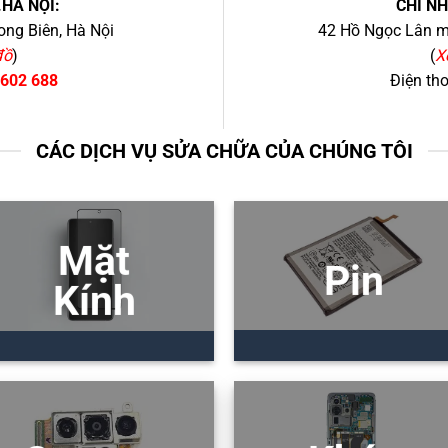
.HÀ NỘI:
CHI N
ng Biên, Hà Nội
42 Hồ Ngọc Lân mớ
đồ
)
(
X
 602 688
Điện th
CÁC DỊCH VỤ SỬA CHỮA CỦA CHÚNG TÔI
Mặt
Pin
Kính