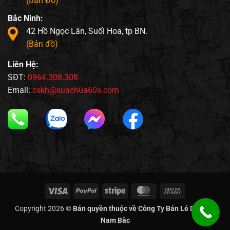
(Bản Đồ)
Bắc Ninh:
42 Hồ Ngọc Lân, Suối Hoa, tp BN.
(Bản đồ)
Liên Hệ:
SĐT:
0964.308.308
Email:
cskh@suachua60s.com
Visa
PayPal
Stripe
MasterCard
Cash
On
Copyright 2026 ©
Bản quyền thuộc về Công Ty Bán Lẻ Di Động
Delivery
Nam Bắc