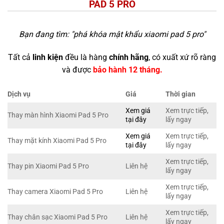
PAD 5 PRO
Bạn đang tìm: "
phá khóa mật khẩu xiaomi pad 5 pro
"
Tất cả
linh kiện
đều là hàng
chính hãng
, có xuất xứ rõ ràng
và được
bảo hành 12 tháng.
Dịch vụ
Giá
Thời gian
Xem giá
Xem trực tiếp,
Thay màn hình Xiaomi Pad 5 Pro
tại đây
lấy ngay
Xem giá
Xem trực tiếp,
Thay mặt kính Xiaomi Pad 5 Pro
tại đây
lấy ngay
Xem trực tiếp,
Thay pin Xiaomi Pad 5 Pro
Liên hệ
lấy ngay
Xem trực tiếp,
Thay camera Xiaomi Pad 5 Pro
Liên hệ
lấy ngay
Xem trực tiếp,
Thay chân sạc Xiaomi Pad 5 Pro
Liên hệ
lấy ngay