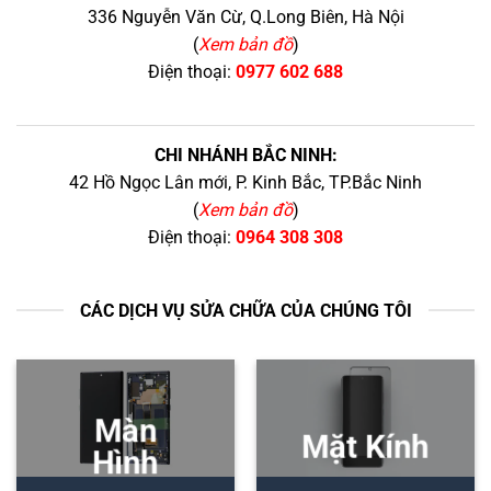
336 Nguyễn Văn Cừ, Q.Long Biên, Hà Nội
(
Xem bản đồ
)
Điện thoại:
0977 602 688
CHI NHÁNH BẮC NINH:
42 Hồ Ngọc Lân mới, P. Kinh Bắc, TP.Bắc Ninh
(
Xem bản đồ
)
Điện thoại:
0964 308 308
CÁC DỊCH VỤ SỬA CHỮA CỦA CHÚNG TÔI
Màn
Mặt Kính
Hình