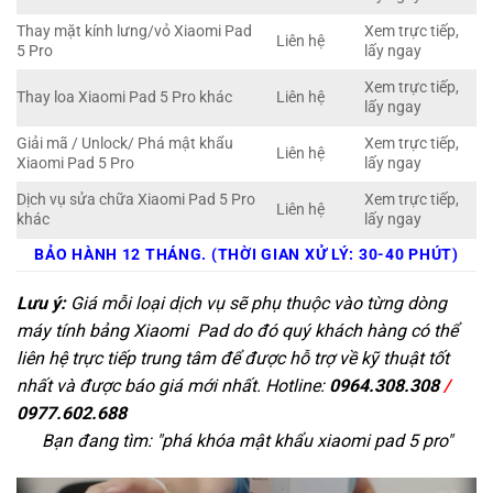
Thay mặt kính lưng/vỏ Xiaomi Pad
Xem trực tiếp,
Liên hệ
5 Pro
lấy ngay
Xem trực tiếp,
Thay loa Xiaomi Pad 5 Pro khác
Liên hệ
lấy ngay
Giải mã / Unlock/ Phá mật khẩu
Xem trực tiếp,
Liên hệ
Xiaomi Pad 5 Pro
lấy ngay
Dịch vụ sửa chữa Xiaomi Pad 5 Pro
Xem trực tiếp,
Liên hệ
khác
lấy ngay
BẢO HÀNH 12 THÁNG. (THỜI GIAN XỬ LÝ: 30-40 PHÚT)
Lưu ý:
Giá mỗi loại dịch vụ sẽ phụ thuộc vào từng dòng
máy tính bảng Xiaomi Pad do đó quý khách hàng có thể
liên hệ trực tiếp trung tâm để được hỗ trợ về kỹ thuật tốt
nhất và được báo giá mới nhất. Hotline:
0964.308.308
/
0977.602.688
Bạn đang tìm: "
phá khóa mật khẩu xiaomi pad 5 pro
"