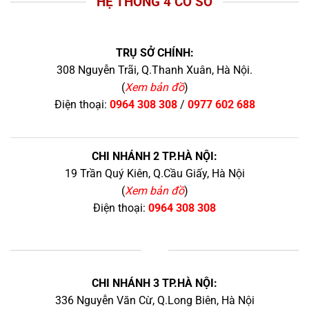
HỆ THỐNG 4 CƠ SỞ
TRỤ SỞ CHÍNH:
308 Nguyễn Trãi, Q.Thanh Xuân, Hà Nội.
(
Xem bản đồ
)
Điện thoại:
0964 308 308
/
0977 602 688
CHI NHÁNH 2 TP.HÀ NỘI:
19 Trần Quý Kiên, Q.Cầu Giấy, Hà Nội
(
Xem bản đồ
)
Điện thoại:
0964 308 308
+
CHI NHÁNH 3 TP.HÀ NỘI:
336 Nguyễn Văn Cừ, Q.Long Biên, Hà Nội