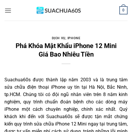
Bỏ
0
qua
nội
dung
DỊCH VỤ
,
IPHONE
Phá Khóa Mật Khẩu iPhone 12 Mini
Giá Bao Nhiêu Tiền
Suachua60s
được thành lập năm 2003 và là trung tâm
sửa chữa điện thoại iPhone uy tín tại Hà Nội, Bắc Ninh,
tp.HCM. Chúng tôi có đội ngũ nhân viên trên 8 năm kinh
nghiệm, quy trình chuẩn đoán bệnh cho các dòng máy
iPhone một cách chuyên nghiệp, chính xác nhất. Quý
khách khi đến với Suachua60s sẽ được tận mắt chứng
kiến quy trình sửa chữa iPhone 12 Mini ngay tại trung tâm,
được tư vấn miễn phí cách sử dụng, tránh những lỗi mình