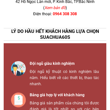
42 Hồ Ngọc Lân mới, P. Kinh Bắc, TP.Bắc Ninh
(
Xem bản đồ
)
Điện thoại:
0964 308 308
LÝ DO HẦU HẾT KHÁCH HÀNG LỰA CHỌN
SUACHUA60S
Đội ngũ giàu kinh nghiệm
Đội ngũ kỹ thuật có kinh nghiệm lâu
năm. Hiểu biết về các thiết bị, thao tác
nhanh.
Bảng giá hợp lý với khách hàng
Bảng giá sản phẩm của chúng tôi được
đánh giá là tốt nhất so với các bên