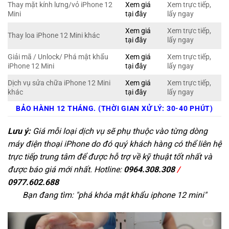
Thay mặt kính lưng/vỏ iPhone 12
Xem giá
Xem trực tiếp,
Mini
tại đây
lấy ngay
Xem giá
Xem trực tiếp,
Thay loa iPhone 12 Mini khác
tại đây
lấy ngay
Giải mã / Unlock/ Phá mật khẩu
Xem giá
Xem trực tiếp,
iPhone 12 Mini
tại đây
lấy ngay
Dịch vụ sửa chữa iPhone 12 Mini
Xem giá
Xem trực tiếp,
khác
tại đây
lấy ngay
BẢO HÀNH 12 THÁNG. (THỜI GIAN XỬ LÝ: 30-40 PHÚT)
Lưu ý:
Giá mỗi loại dịch vụ sẽ phụ thuộc vào từng dòng
máy điện thoại iPhone do đó quý khách hàng có thể liên hệ
trực tiếp trung tâm để được hỗ trợ về kỹ thuật tốt nhất và
được báo giá mới nhất. Hotline:
0964.308.308
/
0977.602.688
Bạn đang tìm: "
phá khóa mật khẩu iphone 12 mini
"