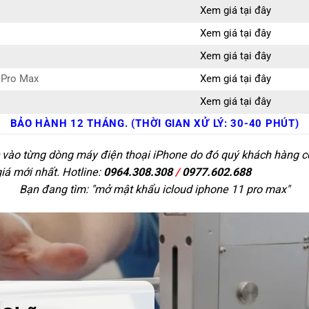
Xem giá tại đây
Xem giá tại đây
Xem giá tại đây
 Pro Max
Xem giá tại đây
Xem giá tại đây
BẢO HÀNH 12 THÁNG. (THỜI GIAN XỬ LÝ: 30-40 PHÚT)
c vào từng dòng máy điện thoại iPhone do đó quý khách hàng có 
giá mới nhất. Hotline:
0964.308.308
/
0977.602.688
Bạn đang tìm: "
mở mật khẩu icloud iphone 11 pro max
"