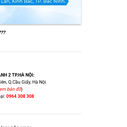
???
NH 2 TP.HÀ NỘI:
iên, Q.Cầu Giấy, Hà Nội
em bản đồ
)
oại:
0964 308 308