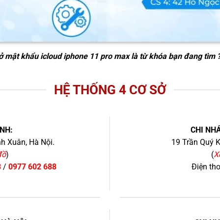
 mật khẩu icloud iphone 11 pro max
là từ khóa bạn đang tìm 
HỆ THỐNG 4 CƠ SỞ
NH:
CHI NHÁ
h Xuân, Hà Nội.
19 Trần Quý K
đồ
)
(
X
8
/
0977 602 688
Điện th
+