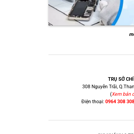
mở
TRỤ SỞ CHÍ
308 Nguyễn Trãi, Q.Than
(
Xem bản 
Điện thoại:
0964 308 30