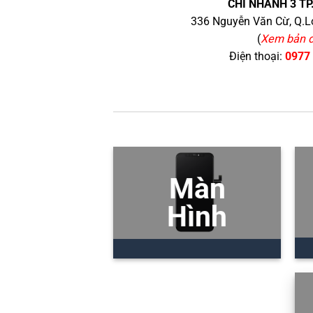
CHI NHÁNH 3 TP
336 Nguyễn Văn Cừ, Q.Lo
(
Xem bản 
Điện thoại:
0977
Màn
Hình