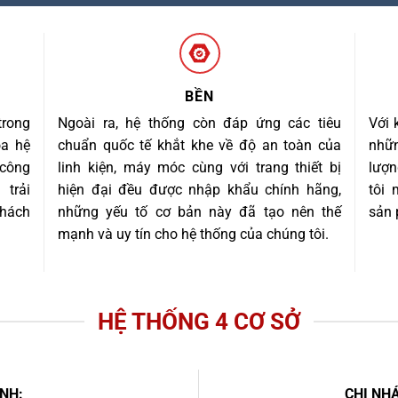
BỀN
trong
Ngoài ra, hệ thống còn đáp ứng các tiêu
Với 
óa hệ
chuẩn quốc tế khắt khe về độ an toàn của
nhữn
 công
linh kiện, máy móc cùng với trang thiết bị
lượn
trải
hiện đại đều được nhập khẩu chính hãng,
tôi
khách
những yếu tố cơ bản này đã tạo nên thế
sản 
mạnh và uy tín cho hệ thống của chúng tôi.
HỆ THỐNG 4 CƠ SỞ
NH:
CHI NHÁ