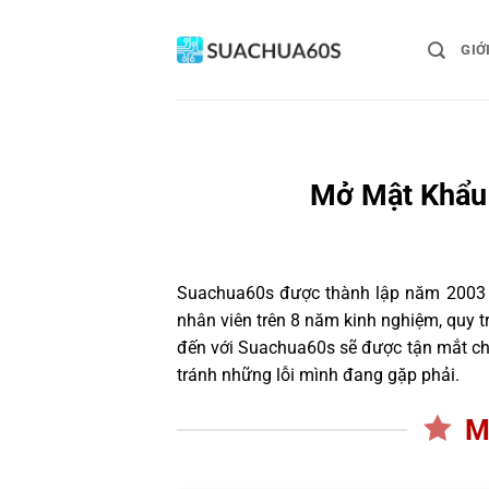
Bỏ
qua
GIỚ
nội
dung
Mở Mật Khẩu 
Suachua60s
được thành lập năm 2003 và
nhân viên trên 8 năm kinh nghiệm, quy 
đến với Suachua60s sẽ được tận mắt chứ
tránh những lỗi mình đang gặp phải.
M