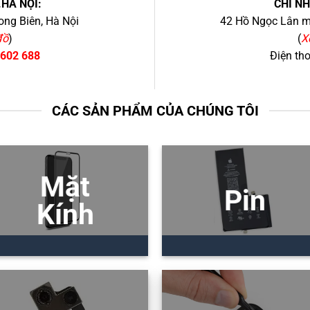
.HÀ NỘI:
CHI N
ng Biên, Hà Nội
42 Hồ Ngọc Lân mớ
đồ
)
(
X
 602 688
Điện th
CÁC SẢN PHẨM CỦA CHÚNG TÔI
Mặt
Pin
Kính