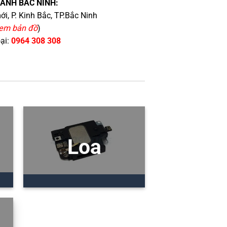
HÁNH BẮC NINH:
i, P. Kinh Bắc, TP.Bắc Ninh
em bản đồ
)
oại:
0964 308 308
Loa