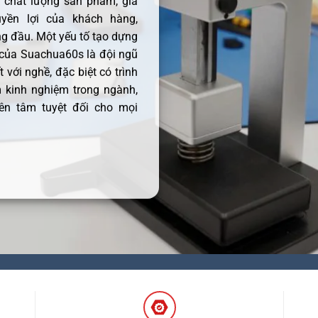
ề chất lượng sản phẩm, giá
uyền lợi của khách hàng,
 đầu. Một yếu tố tạo dựng
 của Suachua60s là đội ngũ
 với nghề, đặc biệt có trình
 kinh nghiệm trong ngành,
ên tâm tuyệt đối cho mọi