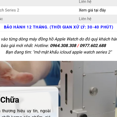
Liên hệ
ch Series 2
Xem giá tại đây
ác
Liên hệ
BẢO HÀNH 12 THÁNG. (THỜI GIAN XỬ LÝ: 30-40 PHÚT)
c vào từng dòng máy đồng hồ Apple Watch do đó quý khách hàng 
 báo giá mới nhất. Hotline:
0964.308.308
/
0977.602.688
Bạn đang tìm: "
mở mật khẩu icloud apple watch series 2
"
 Chữa
thương hiệu uy tín, ngoài