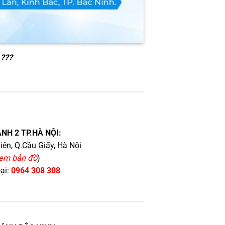
 ???
NH 2 TP.HÀ NỘI:
iên, Q.Cầu Giấy, Hà Nội
em bản đồ
)
oại:
0964 308 308