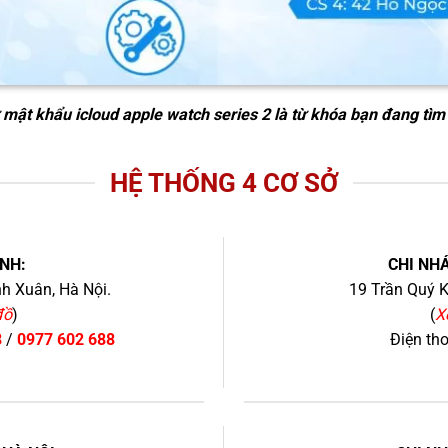
mật khẩu icloud apple watch series 2
là từ khóa bạn đang tìm
HỆ THỐNG 4 CƠ SỞ
NH:
CHI NHÁ
h Xuân, Hà Nội.
19 Trần Quý K
đồ
)
(
X
8
/
0977 602 688
Điện th
+