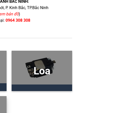
HÁNH BẮC NINH:
i, P. Kinh Bắc, TP.Bắc Ninh
em bản đồ
)
oại:
0964 308 308
Loa