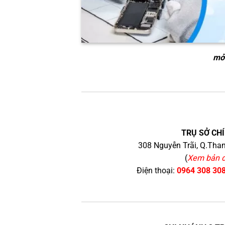
mở 
TRỤ SỞ CHÍ
308 Nguyễn Trãi, Q.Than
(
Xem bản 
Điện thoại:
0964 308 30