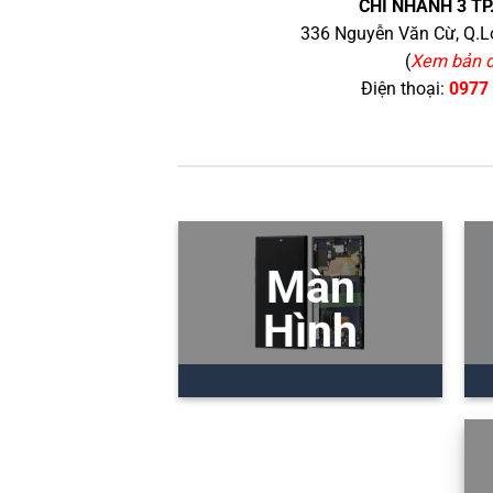
CHI NHÁNH 3 TP
336 Nguyễn Văn Cừ, Q.Lo
(
Xem bản 
Điện thoại:
0977
Màn
Hình