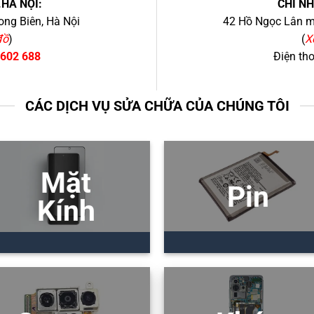
.HÀ NỘI:
CHI N
ng Biên, Hà Nội
42 Hồ Ngọc Lân mớ
đồ
)
(
X
 602 688
Điện th
CÁC DỊCH VỤ SỬA CHỮA CỦA CHÚNG TÔI
Mặt
Pin
Kính