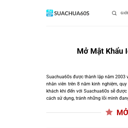
Bỏ
qua
GIỚ
nội
dung
Mở Mật Khẩu I
Suachua60s
được thành lập năm 2003 và
nhân viên trên 8 năm kinh nghiệm, quy
khách khi đến với Suachua60s sẽ được t
cách sử dụng, tránh những lỗi mình đan
MỞ