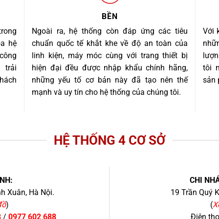
BỀN
trong
Ngoài ra, hệ thống còn đáp ứng các tiêu
Với 
óa hệ
chuẩn quốc tế khắt khe về độ an toàn của
nhữn
 công
linh kiện, máy móc cùng với trang thiết bị
lượn
trải
hiện đại đều được nhập khẩu chính hãng,
tôi
khách
những yếu tố cơ bản này đã tạo nên thế
sản 
mạnh và uy tín cho hệ thống của chúng tôi.
HỆ THỐNG 4 CƠ SỞ
NH:
CHI NHÁ
h Xuân, Hà Nội.
19 Trần Quý K
đồ
)
(
X
8
/
0977 602 688
Điện th