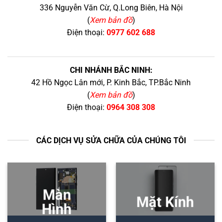
336 Nguyễn Văn Cừ, Q.Long Biên, Hà Nội
(
Xem bản đồ
)
Điện thoại:
0977 602 688
CHI NHÁNH BẮC NINH:
42 Hồ Ngọc Lân mới, P. Kinh Bắc, TP.Bắc Ninh
(
Xem bản đồ
)
Điện thoại:
0964 308 308
CÁC DỊCH VỤ SỬA CHỮA CỦA CHÚNG TÔI
Màn
Mặt Kính
Hình