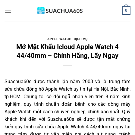
Bỏ
0
qua
nội
dung
APPLE WATCH
,
DỊCH VỤ
Mở Mật Khẩu Icloud Apple Watch 4
44/40mm – Chính Hãng, Lấy Ngay
Suachua60s
được thành lập năm 2003 và là trung tâm
sửa chữa đồng hồ Apple Watch uy tín tại Hà Nội, Bắc Ninh,
tp.HCM. Chúng tôi có đội ngũ nhân viên trên 8 năm kinh
nghiệm, quy trình chuẩn đoán bệnh cho các dòng máy
Apple Watch một cách chuyên nghiệp, chính xác nhất. Quý
khách khi đến với Suachua60s sẽ được tận mắt chứng
kiến quy trình sửa chữa Apple Watch 4 44/40mm ngay tại
trung tâm, được tư vấn miễn phí cách sử dụng, tránh