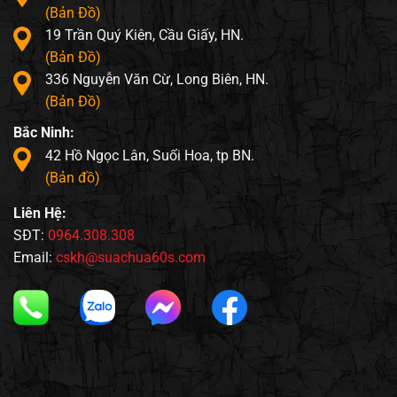
(Bản Đồ)
19 Trần Quý Kiên, Cầu Giấy, HN.
(Bản Đồ)
336 Nguyễn Văn Cừ, Long Biên, HN.
(Bản Đồ)
Bắc Ninh:
42 Hồ Ngọc Lân, Suối Hoa, tp BN.
(Bản đồ)
Liên Hệ:
SĐT:
0964.308.308
Email:
cskh@suachua60s.com