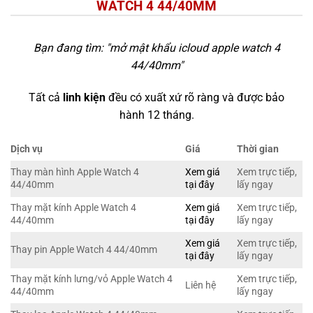
WATCH 4 44/40MM
Bạn đang tìm: "
mở mật khẩu icloud apple watch 4
44/40mm
"
Tất cả
linh kiện
đều có xuất xứ rõ ràng và được bảo
hành 12 tháng.
Dịch vụ
Giá
Thời gian
Thay màn hình Apple Watch 4
Xem giá
Xem trực tiếp,
44/40mm
tại đây
lấy ngay
Thay mặt kính Apple Watch 4
Xem giá
Xem trực tiếp,
44/40mm
tại đây
lấy ngay
Xem giá
Xem trực tiếp,
Thay pin Apple Watch 4 44/40mm
tại đây
lấy ngay
Thay mặt kính lưng/vỏ Apple Watch 4
Xem trực tiếp,
Liên hệ
44/40mm
lấy ngay