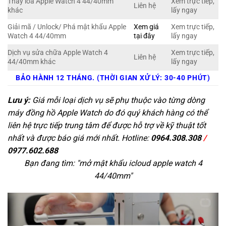
Thay loa Apple Watch 4 44/40mm
Xem trực tiếp,
Liên hệ
khác
lấy ngay
Giải mã / Unlock/ Phá mật khẩu Apple
Xem giá
Xem trực tiếp,
Watch 4 44/40mm
tại đây
lấy ngay
Dịch vụ sửa chữa Apple Watch 4
Xem trực tiếp,
Liên hệ
44/40mm khác
lấy ngay
BẢO HÀNH 12 THÁNG. (THỜI GIAN XỬ LÝ: 30-40 PHÚT)
Lưu ý:
Giá mỗi loại dịch vụ sẽ phụ thuộc vào từng dòng
máy đồng hồ Apple Watch do đó quý khách hàng có thể
liên hệ trực tiếp trung tâm để được hỗ trợ về kỹ thuật tốt
nhất và được báo giá mới nhất. Hotline:
0964.308.308
/
0977.602.688
Bạn đang tìm: "
mở mật khẩu icloud apple watch 4
44/40mm
"