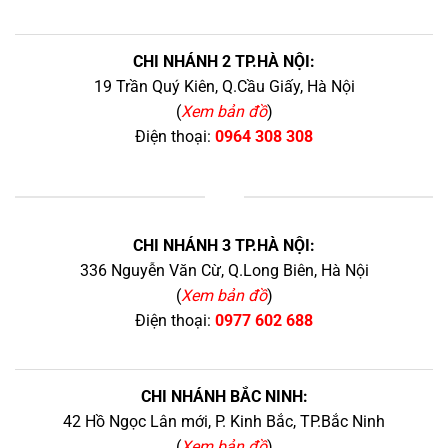
CHI NHÁNH 2 TP.HÀ NỘI:
19 Trần Quý Kiên, Q.Cầu Giấy, Hà Nội
(
Xem bản đồ
)
Điện thoại:
0964 308 308
+
CHI NHÁNH 3 TP.HÀ NỘI:
336 Nguyễn Văn Cừ, Q.Long Biên, Hà Nội
(
Xem bản đồ
)
Điện thoại:
0977 602 688
CHI NHÁNH BẮC NINH:
42 Hồ Ngọc Lân mới, P. Kinh Bắc, TP.Bắc Ninh
(
Xem bản đồ
)