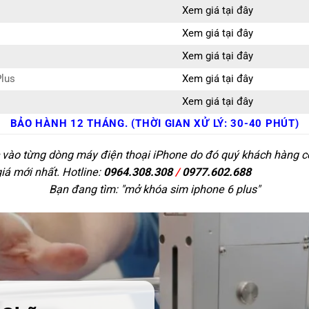
Xem giá tại đây
Xem giá tại đây
Xem giá tại đây
Plus
Xem giá tại đây
Xem giá tại đây
BẢO HÀNH 12 THÁNG. (THỜI GIAN XỬ LÝ: 30-40 PHÚT)
c vào từng dòng máy điện thoại iPhone do đó quý khách hàng có 
giá mới nhất. Hotline:
0964.308.308
/
0977.602.688
Bạn đang tìm: "
mở khóa sim iphone 6 plus
"