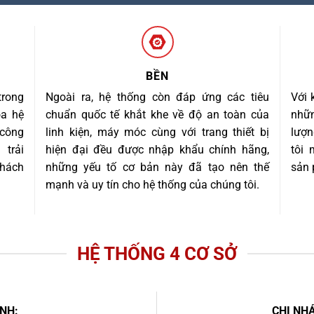
BỀN
trong
Ngoài ra, hệ thống còn đáp ứng các tiêu
Với 
óa hệ
chuẩn quốc tế khắt khe về độ an toàn của
nhữn
 công
linh kiện, máy móc cùng với trang thiết bị
lượn
trải
hiện đại đều được nhập khẩu chính hãng,
tôi
khách
những yếu tố cơ bản này đã tạo nên thế
sản 
mạnh và uy tín cho hệ thống của chúng tôi.
HỆ THỐNG 4 CƠ SỞ
NH:
CHI NHÁ