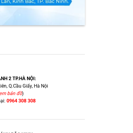
NH 2 TP.HÀ NỘI:
iên, Q.Cầu Giấy, Hà Nội
em bản đồ
)
oại:
0964 308 308