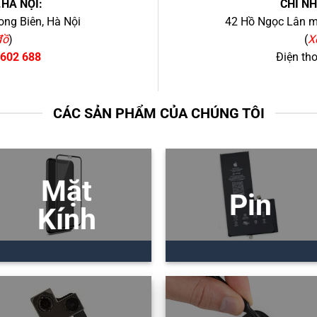
.HÀ NỘI:
CHI N
ng Biên, Hà Nội
42 Hồ Ngọc Lân mớ
đồ
)
(
X
 602 688
Điện th
CÁC SẢN PHẨM CỦA CHÚNG TÔI
Mặt
Pin
Kính