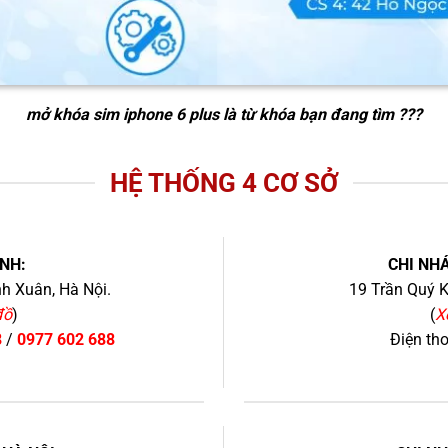
mở khóa sim iphone 6 plus
là từ khóa bạn đang tìm ???
HỆ THỐNG 4 CƠ SỞ
NH:
CHI NHÁ
h Xuân, Hà Nội.
19 Trần Quý K
đồ
)
(
X
8
/
0977 602 688
Điện th
+