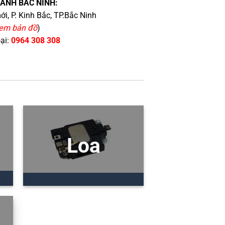
HÁNH BẮC NINH:
i, P. Kinh Bắc, TP.Bắc Ninh
em bản đồ
)
oại:
0964 308 308
Loa