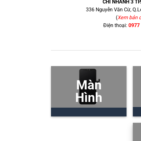
CHI NHÁNH 3 TP
336 Nguyễn Văn Cừ, Q.Lo
(
Xem bản 
Điện thoại:
0977
Màn
Hình