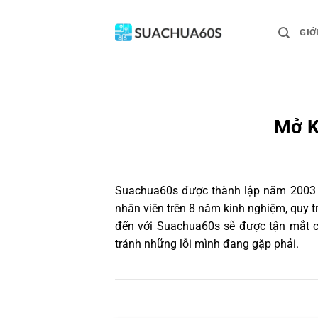
Bỏ
qua
GIỚ
nội
dung
Mở K
Suachua60s
được thành lập năm 2003 và
nhân viên trên 8 năm kinh nghiệm, quy 
đến với Suachua60s sẽ được tận mắt ch
tránh những lỗi mình đang gặp phải.