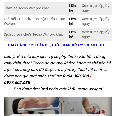
Liên
Xem trực tiếp, lấy
Thay loa Tecno Wx4pro khác
hệ
ngay
Giải mã / Unlock/ Phá mật khẩu Tecno
Liên
Xem trực tiếp, lấy
Wx4pro
hệ
ngay
Liên
Xem trực tiếp, lấy
Dịch vụ sửa chữa Tecno Wx4pro khác
hệ
ngay
BẢO HÀNH 12 THÁNG. (THỜI GIAN XỬ LÝ: 30-40 PHÚT)
Lưu ý:
Giá mỗi loại dịch vụ sẽ phụ thuộc vào từng dòng
máy điện thoại Tecno do đó quý khách hàng có thể liên hệ
trực tiếp trung tâm để được hỗ trợ về kỹ thuật tốt nhất và
được báo giá mới nhất. Hotline:
0964.308.308
/
0977.602.688
Bạn đang tìm: "
mở khóa mật khẩu tecno wx4pro
"