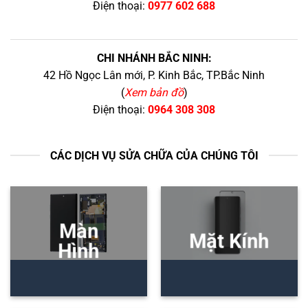
Điện thoại:
0977 602 688
CHI NHÁNH BẮC NINH:
42 Hồ Ngọc Lân mới, P. Kinh Bắc, TP.Bắc Ninh
(
Xem bản đồ
)
Điện thoại:
0964 308 308
CÁC DỊCH VỤ SỬA CHỮA CỦA CHÚNG TÔI
Màn
Mặt Kính
Hình