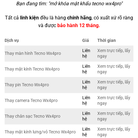
Bạn đang tìm: "
mở khóa mật khẩu tecno wx4pro
"
Tất cả
linh kiện
đều là hàng
chính hãng
, có xuất xứ rõ ràng
và được
bảo hành 12 tháng.
Dịch vụ
Giá
Thời gian
Liên
Xem trực tiếp, lấy
Thay màn hình Tecno Wx4pro
hệ
ngay
Liên
Xem trực tiếp, lấy
Thay mặt kính Tecno Wx4pro
hệ
ngay
Liên
Xem trực tiếp, lấy
Thay pin Tecno Wx4pro
hệ
ngay
Liên
Xem trực tiếp, lấy
Thay camera Tecno Wx4pro
hệ
ngay
Liên
Xem trực tiếp, lấy
Thay chân sạc Tecno Wx4pro
hệ
ngay
Liên
Xem trực tiếp, lấy
Thay mặt kính lưng/vỏ Tecno Wx4pro
hệ
ngay