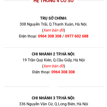
HỆ THỐNG 4 CƠ SỞ
TRỤ SỞ CHÍNH:
308 Nguyễn Trãi, Q.Thanh Xuân, Hà Nội.
(
Xem bản đồ
)
Điện thoại:
0964 308 308
/
0977 602 688
CHI NHÁNH 2 TP.HÀ NỘI:
19 Trần Quý Kiên, Q.Cầu Giấy, Hà Nội
(
Xem bản đồ
)
Điện thoại:
0964 308 308
+
CHI NHÁNH 3 TP.HÀ NỘI:
336 Nguyễn Văn Cừ, Q.Long Biên, Hà Nội