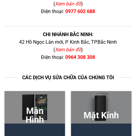
(
Xem bản đồ
)
Điện thoại:
0977 602 688
CHI NHÁNH BẮC NINH:
42 Hồ Ngọc Lân mới, P. Kinh Bắc, TP.Bắc Ninh
(
Xem bản đồ
)
Điện thoại:
0964 308 308
CÁC DỊCH VỤ SỬA CHỮA CỦA CHÚNG TÔI
Màn
Mặt Kính
Hình