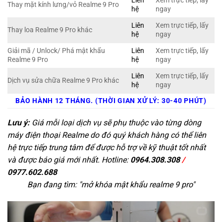
Liên
Xem trực tiếp, lấy
Thay mặt kính lưng/vỏ Realme 9 Pro
hệ
ngay
Liên
Xem trực tiếp, lấy
Thay loa Realme 9 Pro khác
hệ
ngay
Giải mã / Unlock/ Phá mật khẩu
Liên
Xem trực tiếp, lấy
Realme 9 Pro
hệ
ngay
Liên
Xem trực tiếp, lấy
Dịch vụ sửa chữa Realme 9 Pro khác
hệ
ngay
BẢO HÀNH 12 THÁNG. (THỜI GIAN XỬ LÝ: 30-40 PHÚT)
Lưu ý:
Giá mỗi loại dịch vụ sẽ phụ thuộc vào từng dòng
máy điện thoại Realme do đó quý khách hàng có thể liên
hệ trực tiếp trung tâm để được hỗ trợ về kỹ thuật tốt nhất
và được báo giá mới nhất. Hotline:
0964.308.308
/
0977.602.688
Bạn đang tìm: "
mở khóa mật khẩu realme 9 pro
"