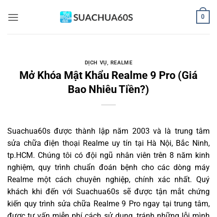
Bỏ
0
qua
nội
dung
DỊCH VỤ
,
REALME
Mở Khóa Mật Khẩu Realme 9 Pro (Giá
Bao Nhiêu Tiền?)
Suachua60s
được thành lập năm 2003 và là trung tâm
sửa chữa điện thoại Realme uy tín tại Hà Nội, Bắc Ninh,
tp.HCM. Chúng tôi có đội ngũ nhân viên trên 8 năm kinh
nghiệm, quy trình chuẩn đoán bệnh cho các dòng máy
Realme một cách chuyên nghiệp, chính xác nhất. Quý
khách khi đến với Suachua60s sẽ được tận mắt chứng
kiến quy trình sửa chữa Realme 9 Pro ngay tại trung tâm,
được tư vấn miễn phí cách sử dụng, tránh những lỗi mình