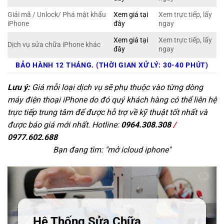
Giải mã / Unlock/ Phá mật khẩu
Xem giá tại
Xem trực tiếp, lấy
iPhone
đây
ngay
Xem giá tại
Xem trực tiếp, lấy
Dịch vụ sửa chữa iPhone khác
đây
ngay
BẢO HÀNH 12 THÁNG. (THỜI GIAN XỬ LÝ: 30-40 PHÚT)
Lưu ý:
Giá mỗi loại dịch vụ sẽ phụ thuộc vào từng dòng
máy điện thoại iPhone do đó quý khách hàng có thể liên hệ
trực tiếp trung tâm để được hỗ trợ về kỹ thuật tốt nhất và
được báo giá mới nhất. Hotline:
0964.308.308
/
0977.602.688
Bạn đang tìm: "
mở icloud iphone
"
Hệ Thống Sửa Chữa