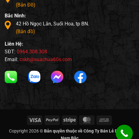
(Bản Đồ)
Bắc Ninh:
42 Hồ Ngọc Lân, Suối Hoa, tp BN.
(Bản đồ)
Liên Hệ:
SĐT:
0964.308.308
Email:
cskh@suachua60s.com
Visa
PayPal
Stripe
MasterCard
Cash
On
Copyright 2026 ©
Bản quyền thuộc về Công Ty Bán Lẻ Di Động
Delivery
Nam Bắc